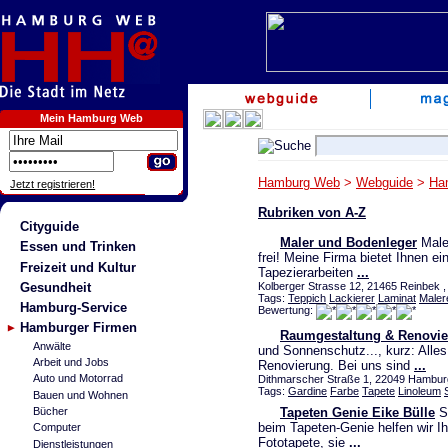
Mein Hamburg Web
Hamburg Web
>
Webguide
>
Ha
Jetzt registrieren!
Rubriken von A-Z
Cityguide
Maler und Bodenleger
Maler
Essen und Trinken
frei! Meine Firma bietet Ihnen ei
Freizeit und Kultur
Tapezierarbeiten
...
Gesundheit
Kolberger Strasse 12, 21465 Reinbek ,
Tags:
Teppich
Lackierer
Laminat
Maler
Hamburg-Service
Bewertung:
Hamburger Firmen
Raumgestaltung & Renovi
Anwälte
und Sonnenschutz..., kurz: Alles 
Arbeit und Jobs
Renovierung. Bei uns sind
...
Auto und Motorrad
Dithmarscher Straße 1, 22049 Hamburg
Tags:
Gardine
Farbe
Tapete
Linoleum
Bauen und Wohnen
Tapeten Genie Eike Bülle
Si
Bücher
beim Tapeten-Genie helfen wir I
Computer
Fototapete, sie
...
Dienstleistungen