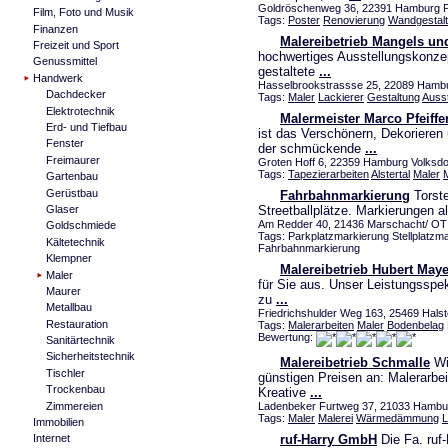
Goldröschenweg 36, 22391 Hamburg Po
Film, Foto und Musik
Tags:
Poster
Renovierung
Wandgestal
Finanzen
Malereibetrieb Mangels un
Freizeit und Sport
hochwertiges Ausstellungskonzep
Genussmittel
gestaltete
...
Handwerk
Hasselbrookstrassse 25, 22089 Hambur
Dachdecker
Tags:
Maler
Lackierer
Gestaltung
Ausst
Elektrotechnik
Malermeister Marco Pfeiffe
Erd- und Tiefbau
ist das Verschönern, Dekorieren
Fenster
der schmückende
...
Freimaurer
Groten Hoff 6, 22359 Hamburg Volksdor
Tags:
Tapezierarbeiten
Alstertal
Maler
Gartenbau
Gerüstbau
Fahrbahnmarkierung
Torste
Glaser
Streetballplätze. Markierungen a
Am Redder 40, 21436 Marschacht/ OT R
Goldschmiede
Tags: Parkplatzmarkierung Stellplatz
Kältetechnik
Fahrbahnmarkierung
Klempner
Malereibetrieb Hubert Maye
Maler
für Sie aus. Unser Leistungsspek
Maurer
zu
...
Metallbau
Friedrichshulder Weg 163, 25469 Halst
Restauration
Tags:
Malerarbeiten
Maler
Bodenbelag
Bewertung:
Sanitärtechnik
Sicherheitstechnik
Malereibetrieb Schmalle
Wir
Tischler
günstigen Preisen an: Malerarbe
Trockenbau
Kreative
...
Zimmereien
Ladenbeker Furtweg 37, 21033 Hamb
Tags:
Maler
Malerei
Wärmedämmung
L
Immobilien
ruf-Harry GmbH
Die Fa. ruf-
Internet