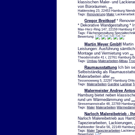
klassischen Maler- und Lackiera
von Büroräumen,
...
Haldenstieg 23, 22453 Hamburg Niendor
Tags:
Renovierung
Maler
Lackierarbei
Gregor Breitkopf
* Renovier
* Dekorative Wandgestaltung * In
Max-Herz-Ring 147, 22159 Hamburg Fi
Tags: Flächengestaltung Spezialtechn
Bewertung:
Martin Meyer GmbH
Martin 
Leistungen: Ausführung sämtliche
Montage und Vermietung von
...
Theodorstraße 41 r, 22761 Hamburg Ba
Tags:
Umbau
Malerarbeiten
Altbau
Tro
Raumausstattung
Ich bin se
Selbstständig als Raumausstatte
Malerarbeiten aller
...
Tessenowweg 5, 22297 Hamburg Ohlsdo
Tags:
Malerarbeiten
Gardine
Laminat
T
Malermeister Andree Anto
Hamburg bietet neben klassische
rund um Wärmedämmung und
...
Stresemannstraße 48, 22769 Hambur
Tags:
Maler
Malerarbeiten
Wärmedäm
Narloch Malereibetrieb - I
Narloch Malereibetrieb aus Hamb
Tapezierarbeiten, Lackierungen,
Rahlstedter Straße 56, 22149 Hamburg 
Tags:
Maler
Tapezierarbeiten
Lackieru
Bewertung: