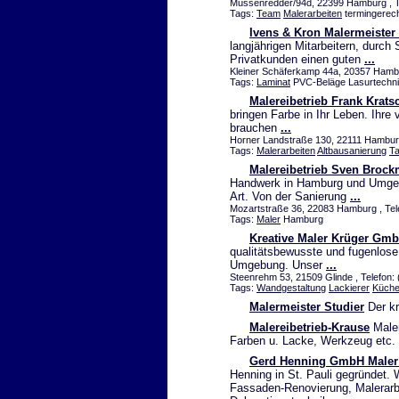
Müssenredder/94d, 22399 Hamburg , T
Tags:
Team
Malerarbeiten
termingerech
Ivens & Kron Malermeiste
langjährigen Mitarbeitern, durch 
Privatkunden einen guten
...
Kleiner Schäferkamp 44a, 20357 Ham
Tags:
Laminat
PVC-Beläge Lasurtechni
Malereibetrieb Frank Krat
bringen Farbe in Ihr Leben. Ihre
brauchen
...
Horner Landstraße 130, 22111 Hambur
Tags:
Malerarbeiten
Altbausanierung
Ta
Malereibetrieb Sven Broc
Handwerk in Hamburg und Umgebun
Art. Von der Sanierung
...
Mozartstraße 36, 22083 Hamburg , Tel
Tags:
Maler
Hamburg
Kreative Maler Krüger Gm
qualitätsbewusste und fugenlos
Umgebung. Unser
...
Steenrehm 53, 21509 Glinde , Telefon:
Tags:
Wandgestaltung
Lackierer
Küch
Malermeister Studier
Der kr
Malereibetrieb-Krause
Maler
Farben u. Lacke, Werkzeug etc.
Gerd Henning GmbH Male
Henning in St. Pauli gegründet. 
Fassaden-Renovierung, Malerarbe