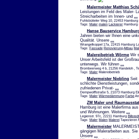
Malermeister Matthias Sch
Leistungen im Feld des Maler- L
Streicharbeiten im Innen- und
...
Fuhlsbütteler Weg 10, 22453 Hamburg 
Tags:
Maler
malen
Lackierer
Hamburg s
Hanse Bauservice Hambur
Jahren bieten wir Ihnen eine unk
Qualität. Unsere
...
Wrangelkoppel 17a, 22415 Hamburg La
Tags:
Fassade
Renovierung
Altbau
Mal
Malereibetrieb Wörme
Wir s
Unser Arbeitsfeld ist der Großr
unterwegs. Wir führen
...
Brombeerweg 4 b, 21256 Handeloh , Te
Tags:
Maler
Malereibetrieb
Malermeister Niebling
Seit 
schlichte Dienstleistungen, son
zufriedenen Privat-
...
Dempwolffstraße 5, 21073 Hamburg Eiß
Tags:
Maler
Wärmedämmung
Farbe
An
ZM Maler und Raumaussta
Hamburg ist eine Malerfirma aus 
und Wohnungen. Weitere
...
Legienstr. 97c, 22211 Hamburg
Billsted
Tags:
Maler
Malen
Malerei
Tapezieren 
Malermeister
MALERMEISTER 
gängigen Malerarbeiten aus. Sie 
Unsere
...