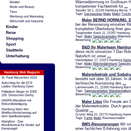
Wärmedämmung im Großraum Ham
Medien
kompetenter Fachbetrieb für
...
Mode und Beauty
Saseler Str.1, 22145 Hamburg Berne, T
Tiere
Tags:
Dachausbau
Maler
Malen
Trock
Werbung und Marketing
Maler BERND HORNUNG, D
Wirtschaft und Industrie
bei der Renovierung einzelner R
Kinder
kompletten Überholung Ihrer ge
Reise
Tangstedter Knick 11, 22397 Hamburg 
Tags:
Maler
Tapezierarbeiten
Malerbetr
Shopping
Bewertung:
Sport
B&D Ihr Malerteam Hambu
Stadtteile
diese nicht umsetzen ? Dan Rufe
Natürlich ist unser
...
Unterhaltung
Hastedtplatz 17, 21073 Hamburg
Harb
Tags:
Maler
Wärmedämmung
Tapezier
Bewertung:
Hamburg Web Magazin
Malereibetrieb und Siebdru
St. Pauli Winzerfest 2024
besteht seit über 10 Jahren. In 
Aufschlag für die ECE
technische Ausrüstung des
...
Ladies Hamburg Open
Lämmersieth 21, 22305 Hamburg Barmb
Tags:
Tapezierarbeiten
Wandgestaltun
Palladium Sieger im IDEE
Bewertung:
155. Deutschen Derby:
HASPA-Marathon mit
Maler Litos
Die Freude am Ge
Rekordbeteiligung
der Malerwerkstätte. Durch gezie
Hamburg feiert den
Qualität
...
Weltfischbrötchentag auf
Grüner Weg 22, 25770 Hamburg Ham
dem Spielbudenplatz
Tags:
Farbe
Maler
Raumausstatter
Klangfest - Das
BMS-Renovierungen
Wir si
Musikfestival für Kinder auf
einer fachlichen Erfahrung von 
Kampnagel