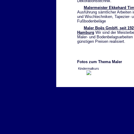
Dekorationstechnik.
Malermeister Ekkehard Ti
Ausführung sämtlicher Arbeiten 
und Wischtechniken, Tapezier-
Fußbodenbeläge
Maler Boës GmbH, seit 1928
Hamburg
Wir sind der Meisterbe
Maler- und Bodenbelagsarbeiten
günstigen Preisen realisiert.
Fotos zum Thema Maler
Kindermalkurs