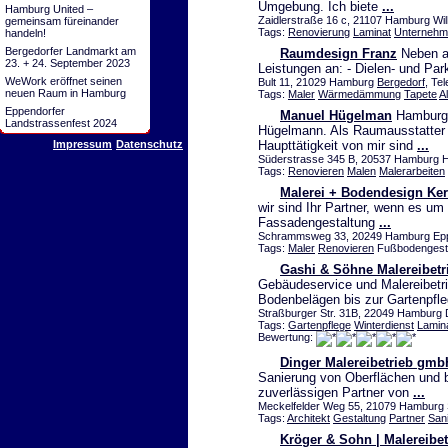
Umgebung. Ich biete
...
Hamburg United –
Zaidlerstraße 16 c, 21107 Hamburg Wil
gemeinsam füreinander
Tags:
Renovierung
Laminat
Unternehm
handeln!
Bergedorfer Landmarkt am
Raumdesign Franz
Neben al
23. + 24. September 2023
Leistungen an: - Dielen- und Parke
WeWork eröffnet seinen
Bult 11, 21029 Hamburg
Bergedorf
, Te
neuen Raum in Hamburg
Tags:
Maler
Wärmedämmung
Tapete
A
Eppendorfer
Manuel Hügelman
Hamburg-
Landstrassenfest 2024
Hügelmann. Als Raumausstatter
Impressum
Datenschutz
Haupttätigkeit von mir sind
...
Süderstrasse 345 B, 20537 Hamburg H
Tags:
Renovieren
Malen
Malerarbeiten
Malerei + Bodendesign Ker
wir sind Ihr Partner, wenn es u
Fassadengestaltung
...
Schrammsweg 33, 20249 Hamburg Eppe
Tags:
Maler
Renovieren
Fußbodengesta
Gashi & Söhne Malereibet
Gebäudeservice und Malereibetr
Bodenbelägen bis zur Gartenpfl
Straßburger Str. 31B, 22049 Hamburg 
Tags:
Gartenpflege
Winterdienst
Lamin
Bewertung:
Dinger Malereibetrieb gmb
Sanierung von Oberflächen und
zuverlässigen Partner von
...
Meckelfelder Weg 55, 21079 Hamburg Si
Tags:
Architekt
Gestaltung
Partner
San
Kröger & Sohn | Malereibet