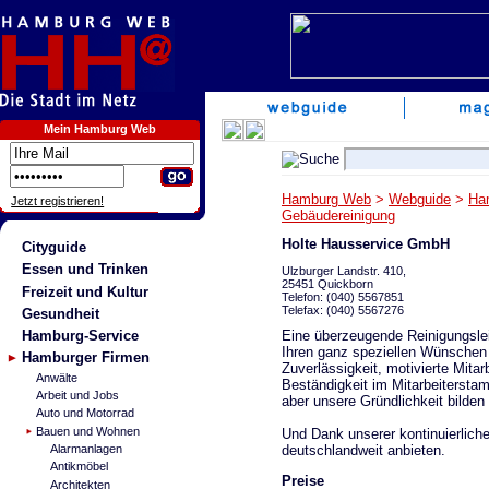
Mein Hamburg Web
Hamburg Web
>
Webguide
>
Ha
Jetzt registrieren!
Gebäudereinigung
Holte Hausservice GmbH
Cityguide
Essen und Trinken
Ulzburger Landstr. 410,
25451 Quickborn
Freizeit und Kultur
Telefon: (040) 5567851
Telefax: (040) 5567276
Gesundheit
Eine überzeugende Reinigungslei
Hamburg-Service
Ihren ganz speziellen Wünschen 
Hamburger Firmen
Zuverlässigkeit, motivierte Mit
Anwälte
Beständigkeit im Mitarbeiterstam
Arbeit und Jobs
aber unsere Gründlichkeit bilde
Auto und Motorrad
Bauen und Wohnen
Und Dank unserer kontinuierliche
deutschlandweit anbieten.
Alarmanlagen
Antikmöbel
Preise
Architekten