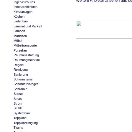
Weitere Anbieter ansehen aus d
Ingenieurbüros
Innenarchitekten
Klimaanlagen
Küchen
Ladenbau
Laminat und Parkett
Lampen
Markisen
Möbel
Möbeltransporte
Porzellan
Raumausstattung
Räumungsservice
Regale
Reinigung
Sanierung
Schornsteine
Schornsteinfeger
Schränke
Sessel
Sofas
Strom
Stühle
Systembau
Teppiche
Teppichreinigung
Tische