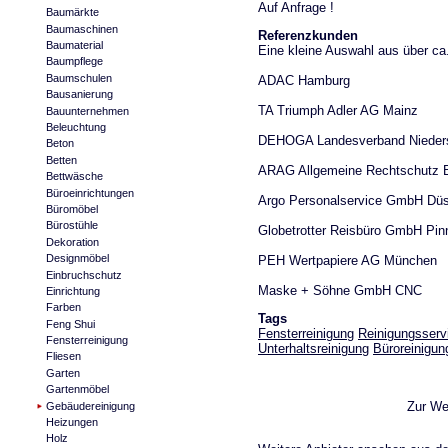
Auf Anfrage !
Baumärkte
Baumaschinen
Referenzkunden
Baumaterial
Eine kleine Auswahl aus über ca
Baumpflege
Baumschulen
ADAC Hamburg
Bausanierung
TA Triumph Adler AG Mainz
Bauunternehmen
Beleuchtung
DEHOGA Landesverband Nieder
Beton
Betten
ARAG Allgemeine Rechtschutz
Bettwäsche
Büroeinrichtungen
Argo Personalservice GmbH Düs
Büromöbel
Bürostühle
Globetrotter Reisbüro GmbH Pin
Dekoration
Designmöbel
PEH Wertpapiere AG München
Einbruchschutz
Maske + Söhne GmbH CNC
Einrichtung
Farben
Tags
Feng Shui
Fensterreinigung
Reinigungsserv
Fensterreinigung
Unterhaltsreinigung
Büroreinigun
Fliesen
Garten
Gartenmöbel
Zur We
Gebäudereinigung
Heizungen
Holz