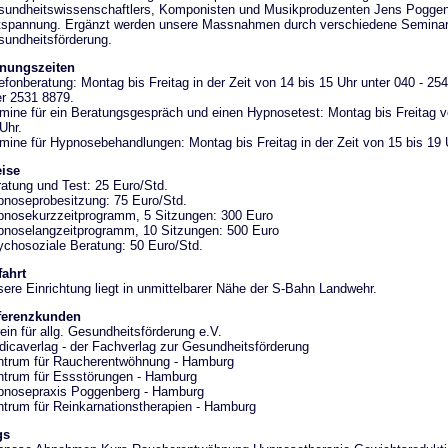
undheitswissenschaftlers, Komponisten und Musikproduzenten Jens Poggen
spannung. Ergänzt werden unsere Massnahmen durch verschiedene Seminar
undheitsförderung.
fnungszeiten
efonberatung: Montag bis Freitag in der Zeit von 14 bis 15 Uhr unter 040 - 25
r 2531 8879.
mine für ein Beratungsgespräch und einen Hypnosetest: Montag bis Freitag v
Uhr.
mine für Hypnosebehandlungen: Montag bis Freitag in der Zeit von 15 bis 19 
ise
atung und Test: 25 Euro/Std.
noseprobesitzung: 75 Euro/Std.
nosekurzzeitprogramm, 5 Sitzungen: 300 Euro
noselangzeitprogramm, 10 Sitzungen: 500 Euro
chosoziale Beratung: 50 Euro/Std.
ahrt
ere Einrichtung liegt in unmittelbarer Nähe der S-Bahn Landwehr.
ferenzkunden
ein für allg. Gesundheitsförderung e.V.
icaverlag - der Fachverlag zur Gesundheitsförderung
trum für Raucherentwöhnung - Hamburg
trum für Essstörungen - Hamburg
pnosepraxis Poggenberg - Hamburg
trum für Reinkarnationstherapien - Hamburg
gs