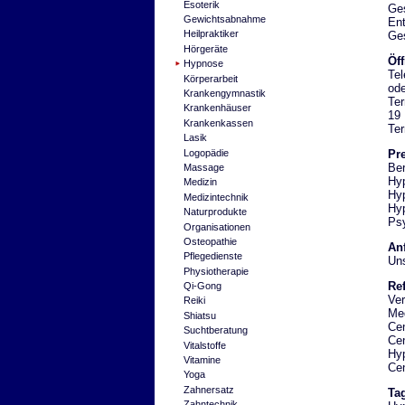
Esoterik
Ges
Gewichtsabnahme
Ent
Heilpraktiker
Ges
Hörgeräte
Öf
Hypnose
Tel
Körperarbeit
ode
Krankengymnastik
Ter
Krankenhäuser
19 
Krankenkassen
Ter
Lasik
Logopädie
Pre
Ber
Massage
Hyp
Medizin
Hyp
Medizintechnik
Hyp
Naturprodukte
Psy
Organisationen
Osteopathie
Anf
Pflegedienste
Uns
Physiotherapie
Re
Qi-Gong
Ver
Reiki
Med
Shiatsu
Cen
Suchtberatung
Cen
Vitalstoffe
Hy
Vitamine
Cen
Yoga
Zahnersatz
Ta
Zahntechnik