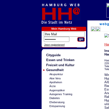
Mein Hamburg Web
Ha
Jetzt registrieren!
Ins
Ha
Cityguide
Essen und Trinken
Has
220
Freizeit und Kultur
Tel
Tel
Gesundheit
Akupunktur
Wir
Hyp
Aloe Vera
Arb
Apotheken
Rau
Ärzte
Ess
Augenoptiker
Anw
Autogenes Training
Rah
Diabetes
Hyp
Eheberatung
uns
Entspannung
Sel