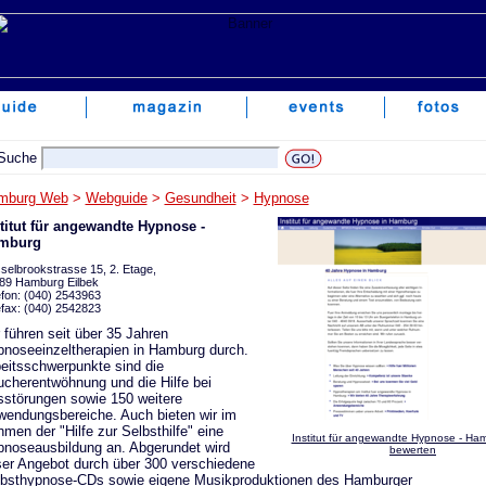
mburg Web
>
Webguide
>
Gesundheit
>
Hypnose
titut für angewandte Hypnose -
mburg
selbrookstrasse 15, 2. Etage,
89 Hamburg Eilbek
efon: (040) 2543963
efax: (040) 2542823
 führen seit über 35 Jahren
noseeinzeltherapien in Hamburg durch.
eitsschwerpunkte sind die
cherentwöhnung und die Hilfe bei
störungen sowie 150 weitere
endungsbereiche. Auch bieten wir im
men der "Hilfe zur Selbsthilfe" eine
Institut für angewandte Hypnose - Ham
noseausbildung an. Abgerundet wird
bewerten
er Angebot durch über 300 verschiedene
bsthypnose-CDs sowie eigene Musikproduktionen des Hamburger