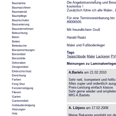
Die Angebotserstellung und Bera
Baumärkte
kostenlos !
Baumaschinen
Zusätzlich führe ich alle Maler-,
Baumaterial
Baumpflege
Für eine Terminvereinbarung bin 
Baumschulen
89006505.
Bausanierung
Bauunternehmen
Mit freundlichem Gruß
Beleuchtung
Harald Raatz
Beton
Betten
Maler und Fußbodenleger
Bettwäsche
Büroeinrichtungen
Tags
Büromöbel
Teppichbode
Maler
Lackierer
PV
Bürostühle
Dekoration
Meinungen zu Laminatverlege
Designmöbel
Einbruchschutz
A.Bartels
am 21.02.2010
Einrichtung
Sehr nett, kompetent und höflic
Farben
Alles super und ordentlich ausg
Feng Shui
Preis-Leistung einfach klasse.
Fensterreinigung
Sehr gerne wieder und empfele
Fliesen
MfG A.Bartels
Garten
Gartenmöbel
Gebäudereinigung
A. Lütjens
am 17.02.2008
Heizungen
Holz
Meine Bekannte empfahl mir die