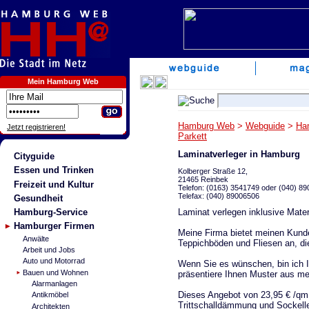
Mein Hamburg Web
Hamburg Web
>
Webguide
>
Ha
Jetzt registrieren!
Parkett
Laminatverleger in Hamburg
Cityguide
Essen und Trinken
Kolberger Straße 12,
21465 Reinbek
Freizeit und Kultur
Telefon: (0163) 3541749 oder (040) 8
Telefax: (040) 89006506
Gesundheit
Laminat verlegen inklusive Mater
Hamburg-Service
Hamburger Firmen
Meine Firma bietet meinen Kunde
Anwälte
Teppichböden und Fliesen an, die
Arbeit und Jobs
Auto und Motorrad
Wenn Sie es wünschen, bin ich I
Bauen und Wohnen
präsentiere Ihnen Muster aus mei
Alarmanlagen
Dieses Angebot von 23,95 € /qm 
Antikmöbel
Trittschalldämmung und Sockelle
Architekten