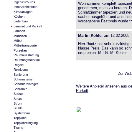
Ingenieurbüros
Wohnzimmer komplett tapeziert u
Innenarchitekten
genommen, mich zu beraten. Di
Klimaanlagen
Schlafzimmer tapeziert und neu
sauber ausgeführt und anschli
Küchen
vorgegebene Festpreis wurde tro
Ladenbau
Laminat und Parkett
Lampen
Martin Köhler
am 12.02.2008
Markisen
Möbel
Herr Raatz hat sehr kurzfristig
Möbeltransporte
klasse Preis. Das kann so schn
Porzellan
empfehlen. M.f.G. M. Köhler
Raumausstattung
Räumungsservice
Regale
Reinigung
Zur Web
Sanierung
Schornsteine
Schornsteinfeger
Weitere Anbieter ansehen aus de
Schränke
Parkett
Sessel
Sofas
Strom
Stühle
Systembau
Teppiche
Teppichreinigung
Tische