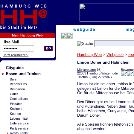
Mein Hamburg Web
Hamburg Web
>
Webguide
>
Es
Jetzt registrieren!
Limon Döner und Hähnchen
Cityguide
Mühlenkamp
16,
Bewertun
22303 Hamburg
Winterhude
Essen und Trinken
Telefon: (040) 27889977
Bars
Limon ist ein beliebter Imbiss 
Beachclubs
gelegen ist Limon für die Mitarb
Biergärten
Ort für die Mittagspause bei Dö
Cafes
Cocktailbars
Den Döner gibt es bei Limon in
Eiscafes
und Putendöner. Neben dem Hau
Kneipen
halbe Hähnchen, Currywurst, Pom
Kochen
Dürüm Döner.
Lebensmittel
Lieferservice
Alle Speisen können telefonisc
abgeholt werden.
Partyservice
Restaurants