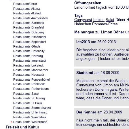
Öffnungszeiten
Restaurantführer
Limon öffnet täglich von 10.00 U
Restaurants Altona
Restaurants Altstadt
Tags
Restaurants Ammersbek
Currywurst
Imbiss
Salat
Döner H
Restaurants Barmbek
Hähnchen Pommes-Frites
Restaurants Bramfeld
Meinungen zu Limon Döner u
Restaurants Dulsberg
Restaurants Eimsbüttel
Ich2013
am 26.02.2013
Restaurants Eppendorf
Restaurants Glinde
Die Angaben sind leider nicht ak
Restaurants Hafencity
auswählen zu können. Außerdem
Restaurants Harburg
angezogen :-( lecker ist es tro
Restaurants Innenstadt
Restaurants Lokstedt
Restaurants Moorwerder
Stadtkind
am 18.09.2009
Restaurants Neustadt
Restaurants Poppenbüttel
Mindestens einmal die Woche gi
Restaurants Rahlstedt
Currywurst von Limon am Mühle
Restaurants Rotherbaum
leckersten Döner in ganz Winte
der Laden immer voll ist. Das
Restaurants Sasel
wäre, dass die Döner und Hähnc
Restaurants St. Georg
Restaurants St.Pauli
Restaurants Sternschanze
Der Kenner
am 28.04.2009
Restaurants Uhlenhorst
Restaurants Wandsbek
naja nicht mein fall, der Döner
Restaurants Winterhude
keineswegs ein schlechter döne
Freizeit und Kultur