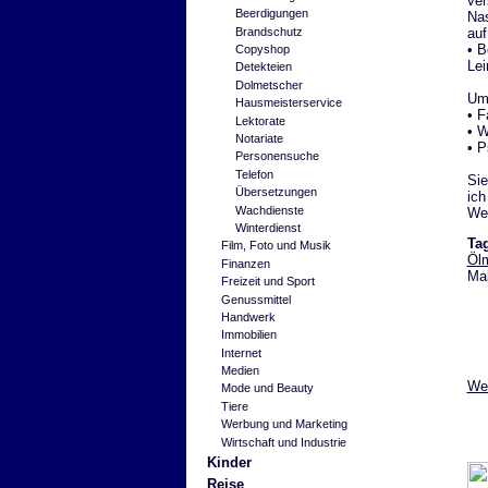
ver
Beerdigungen
Nas
au
Brandschutz
• B
Copyshop
Le
Detekteien
Dolmetscher
Umf
Hausmeisterservice
• 
Lektorate
• W
Notariate
• P
Personensuche
Telefon
Sie
Übersetzungen
ich
Wachdienste
Weg
Winterdienst
Ta
Film, Foto und Musik
Ölm
Finanzen
Mal
Freizeit und Sport
Genussmittel
Handwerk
Immobilien
Internet
Medien
Wei
Mode und Beauty
Tiere
Werbung und Marketing
Wirtschaft und Industrie
Kinder
Reise