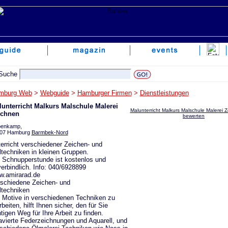
mburg Web
>
Webguide
>
Hamburger Firmen
>
Dienstleistungen
unterricht Malkurs Malschule Malerei
Malunterricht Malkurs Malschule Malerei Z
ichnen
bewerten
enkamp,
07 Hamburg
Barmbek-Nord
erricht verschiedener Zeichen- und
techniken in kleinen Gruppen.
 Schnupperstunde ist kostenlos und
erbindlich. Info: 040/6928899
w.amirarad.de
schiedene Zeichen- und
techniken
 Motive in verschiedenen Techniken zu
rbeiten, hilft Ihnen sicher, den für Sie
htigen Weg für Ihre Arbeit zu finden.
avierte Federzeichnungen und Aquarell, und