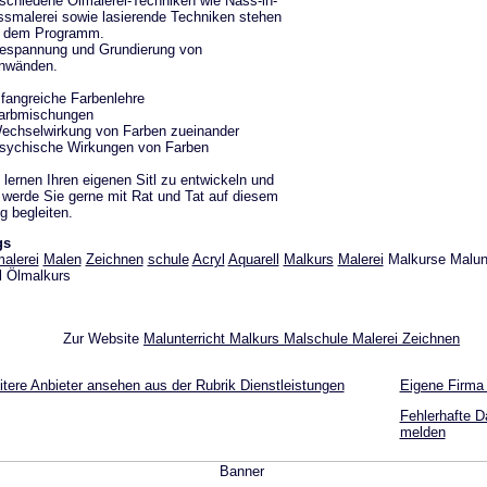
schiedene Ölmalerei-Techniken wie Nass-in-
smalerei sowie lasierende Techniken stehen
f dem Programm.
espannung und Grundierung von
inwänden.
angreiche Farbenlehre
Farbmischungen
echselwirkung von Farben zueinander
sychische Wirkungen von Farben
 lernen Ihren eigenen Sitl zu entwickeln und
 werde Sie gerne mit Rat und Tat auf diesem
 begleiten.
gs
alerei
Malen
Zeichnen
schule
Acryl
Aquarell
Malkurs
Malerei
Malkurse Malunt
 Ölmalkurs
Zur Website
Malunterricht Malkurs Malschule Malerei Zeichnen
tere Anbieter ansehen aus der Rubrik Dienstleistungen
Eigene Firma
Fehlerhafte D
melden