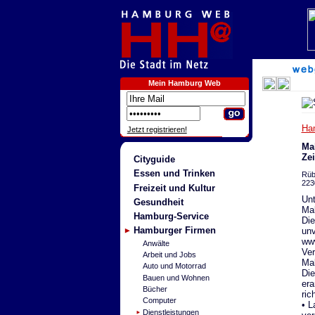
Mein Hamburg Web
Ha
Jetzt registrieren!
Mal
Ze
Cityguide
Essen und Trinken
Rüb
223
Freizeit und Kultur
Unt
Gesundheit
Mal
Hamburg-Service
Die
Hamburger Firmen
unv
ww
Anwälte
Ver
Arbeit und Jobs
Mal
Auto und Motorrad
Die
Bauen und Wohnen
era
Bücher
ric
Computer
• L
Dienstleistungen