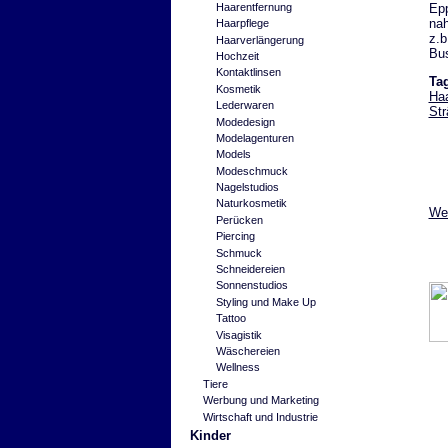
Epp
Haarentfernung
nah
Haarpflege
z.b
Haarverlängerung
Bus
Hochzeit
Kontaktlinsen
Ta
Kosmetik
Haa
Lederwaren
Str
Modedesign
Modelagenturen
Models
Modeschmuck
Nagelstudios
Naturkosmetik
Wei
Perücken
Piercing
Schmuck
Schneidereien
Sonnenstudios
Styling und Make Up
Tattoo
Visagistik
Wäschereien
Wellness
Tiere
Werbung und Marketing
Wirtschaft und Industrie
Kinder