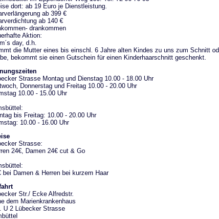
ise dort: ab 19 Euro je Dienstleistung.
rverlängerung ab 399 €
rverdichtung ab 140 €
inkommen- drankommen
erhafte Aktion:
´s day, d.h.
mt die Mutter eines bis einschl. 6 Jahre alten Kindes zu uns zum Schnitt od
be, bekommt sie einen Gutschein für einen Kinderhaarschnitt geschenkt.
fnungszeiten
ecker Strasse Montag und Dienstag 10.00 - 18.00 Uhr
twoch, Donnerstag und Freitag 10.00 - 20.00 Uhr
stag 10.00 - 15.00 Uhr
sbüttel:
tag bis Freitag: 10.00 - 20.00 Uhr
stag: 10.00 - 16.00 Uhr
ise
ecker Strasse:
ren 24€, Damen 24€ cut & Go
sbüttel:
 bei Damen & Herren bei kurzem Haar
ahrt
ecker Str./ Ecke Alfredstr.
he dem Marienkrankenhaus
. U 2 Lübecker Strasse
büttel