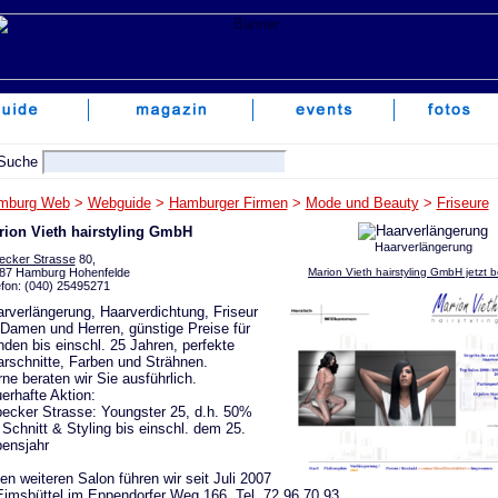
mburg Web
>
Webguide
>
Hamburger Firmen
>
Mode und Beauty
>
Friseure
rion Vieth hairstyling GmbH
Haarverlängerung
ecker Strasse
80,
87 Hamburg Hohenfelde
Marion Vieth hairstyling GmbH jetzt 
efon: (040) 25495271
rverlängerung, Haarverdichtung, Friseur
 Damen und Herren, günstige Preise für
den bis einschl. 25 Jahren, perfekte
rschnitte, Farben und Strähnen.
ne beraten wir Sie ausführlich.
erhafte Aktion:
ecker Strasse: Youngster 25, d.h. 50%
 Schnitt & Styling bis einschl. dem 25.
ensjahr
en weiteren Salon führen wir seit Juli 2007
Eimsbüttel im Eppendorfer Weg 166. Tel. 72 96 70 93