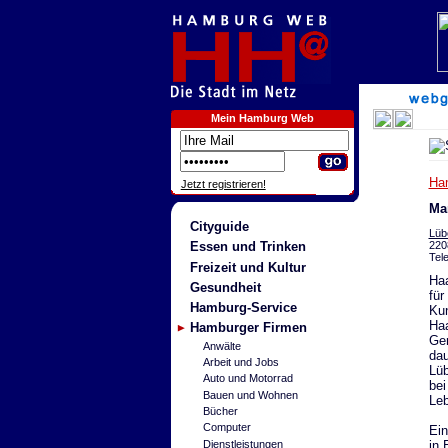
Mein Hamburg Web
Ha
Jetzt registrieren!
Ma
Cityguide
Lüb
220
Essen und Trinken
Tel
Freizeit und Kultur
Haa
Gesundheit
für
Hamburg-Service
Kun
Haa
Hamburger Firmen
Ger
Anwälte
dau
Arbeit und Jobs
Lüb
Auto und Motorrad
bei
Bauen und Wohnen
Leb
Bücher
Computer
Ein
in 
Dienstleistungen