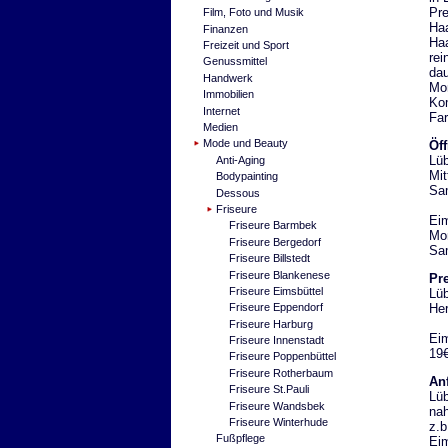
Pre
Film, Foto und Musik
Haa
Finanzen
Haa
Freizeit und Sport
re
Genussmittel
dau
Handwerk
Mom
Immobilien
Kom
Internet
Far
Medien
Mode und Beauty
Öf
Lüb
Anti-Aging
Mit
Bodypainting
Sam
Dessous
Friseure
Eim
Friseure Barmbek
Mon
Friseure Bergedorf
Sam
Friseure Billstedt
Friseure Blankenese
Pre
Friseure Eimsbüttel
Lüb
Her
Friseure Eppendorf
Friseure Harburg
Eim
Friseure Innenstadt
19€
Friseure Poppenbüttel
Friseure Rotherbaum
Anf
Friseure St.Pauli
Lüb
Friseure Wandsbek
na
Friseure Winterhude
z.b
Fußpflege
Eim