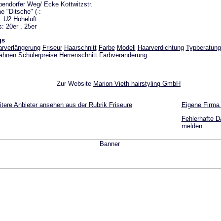
endorfer Weg/ Ecke Kottwitzstr.
e "Ditsche" (-:
. U2 Hoheluft
: 20er , 25er
gs
rverlängerung
Friseur
Haarschnitt
Farbe
Modell
Haarverdichtung
Typberatung
ähnen
Schülerpreise Herrenschnitt Farbveränderung
Zur Website
Marion Vieth hairstyling GmbH
tere Anbieter ansehen aus der Rubrik Friseure
Eigene Firma
Fehlerhafte D
melden