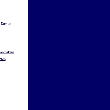
Damen
 anmelden
aten