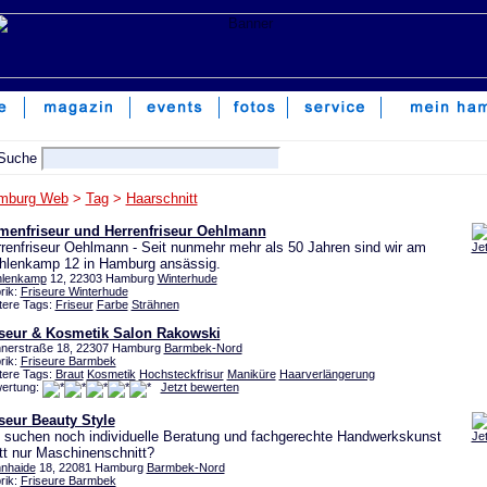
mburg Web
>
Tag
>
Haarschnitt
menfriseur und Herrenfriseur Oehlmann
renfriseur Oehlmann - Seit nunmehr mehr als 50 Jahren sind wir am
Je
hlenkamp 12 in Hamburg ansässig.
lenkamp
12, 22303 Hamburg
Winterhude
rik:
Friseure Winterhude
tere Tags:
Friseur
Farbe
Strähnen
iseur & Kosmetik Salon Rakowski
nerstraße 18, 22307 Hamburg
Barmbek-Nord
rik:
Friseure Barmbek
tere Tags:
Braut
Kosmetik
Hochsteckfrisur
Maniküre
Haarverlängerung
ertung:
Jetzt bewerten
seur Beauty Style
 suchen noch individuelle Beratung und fachgerechte Handwerkskunst
Je
tt nur Maschinenschnitt?
nhaide
18, 22081 Hamburg
Barmbek-Nord
rik:
Friseure Barmbek