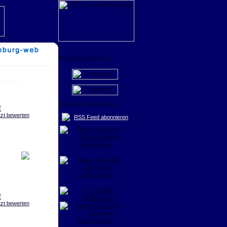
tzt bewerten
RSS Feed abonnieren
tzt bewerten