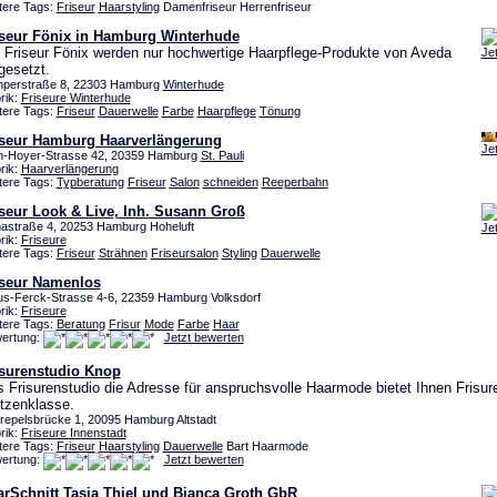
tere Tags:
Friseur
Haarstyling
Damenfriseur Herrenfriseur
iseur Fönix in Hamburg Winterhude
 Friseur Fönix werden nur hochwertige Haarpflege-Produkte von Aveda
Je
gesetzt.
perstraße 8, 22303 Hamburg
Winterhude
rik:
Friseure Winterhude
tere Tags:
Friseur
Dauerwelle
Farbe
Haarpflege
Tönung
iseur Hamburg Haarverlängerung
Je
n-Hoyer-Strasse 42, 20359 Hamburg
St. Pauli
rik:
Haarverlängerung
tere Tags:
Typberatung
Friseur
Salon
schneiden
Reeperbahn
seur Look & Live, Inh. Susann Groß
astraße 4, 20253 Hamburg Hoheluft
Je
rik:
Friseure
tere Tags:
Friseur
Strähnen
Friseursalon
Styling
Dauerwelle
iseur Namenlos
us-Ferck-Strasse 4-6, 22359 Hamburg Volksdorf
rik:
Friseure
tere Tags:
Beratung
Frisur
Mode
Farbe
Haar
ertung:
Jetzt bewerten
isurenstudio Knop
 Frisurenstudio die Adresse für anspruchsvolle Haarmode bietet Ihnen Frisur
tzenklasse.
trepelsbrücke 1, 20095 Hamburg Altstadt
rik:
Friseure Innenstadt
tere Tags:
Friseur
Haarstyling
Dauerwelle
Bart Haarmode
ertung:
Jetzt bewerten
arSchnitt Tasja Thiel und Bianca Groth GbR