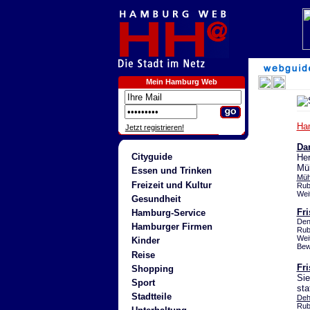
Mein Hamburg Web
Ha
Jetzt registrieren!
Da
Cityguide
Her
Mü
Essen und Trinken
Müh
Freizeit und Kultur
Rub
Wei
Gesundheit
Fr
Hamburg-Service
Den
Hamburger Firmen
Rub
Wei
Kinder
Bew
Reise
Fri
Shopping
Sie
Sport
sta
Stadtteile
Deh
Rub