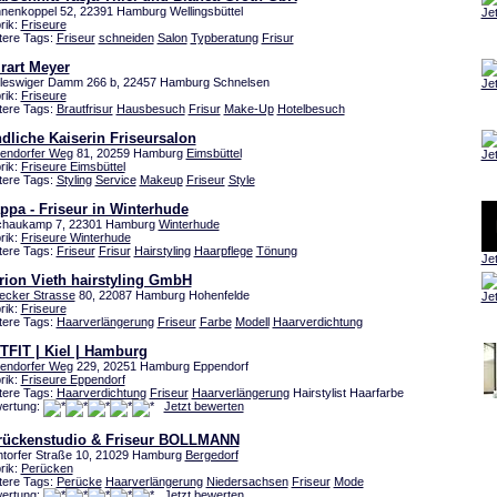
nenkoppel 52, 22391 Hamburg Wellingsbüttel
Je
rik:
Friseure
tere Tags:
Friseur
schneiden
Salon
Typberatung
Frisur
rart Meyer
leswiger Damm 266 b, 22457 Hamburg Schnelsen
Je
rik:
Friseure
tere Tags:
Brautfrisur
Hausbesuch
Frisur
Make-Up
Hotelbesuch
dliche Kaiserin Friseursalon
endorfer Weg
81, 20259 Hamburg
Eimsbüttel
Je
rik:
Friseure Eimsbüttel
tere Tags:
Styling
Service
Makeup
Friseur
Style
ppa - Friseur in Winterhude
chaukamp 7, 22301 Hamburg
Winterhude
rik:
Friseure Winterhude
tere Tags:
Friseur
Frisur
Hairstyling
Haarpflege
Tönung
Je
rion Vieth hairstyling GmbH
ecker Strasse
80, 22087 Hamburg Hohenfelde
Je
rik:
Friseure
tere Tags:
Haarverlängerung
Friseur
Farbe
Modell
Haarverdichtung
TFIT | Kiel | Hamburg
endorfer Weg
229, 20251 Hamburg Eppendorf
rik:
Friseure Eppendorf
tere Tags:
Haarverdichtung
Friseur
Haarverlängerung
Hairstylist Haarfarbe
ertung:
Jetzt bewerten
rückenstudio & Friseur BOLLMANN
torfer Straße 10, 21029 Hamburg
Bergedorf
rik:
Perücken
tere Tags:
Perücke
Haarverlängerung
Niedersachsen
Friseur
Mode
ertung:
Jetzt bewerten