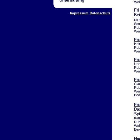
Unterhaltung
Wei
Fr
Impressum
Datenschutz
Bei
ein
Sem
Rub
Wei
Fr
Hei
Rub
Wei
Fri
Unn
Rub
Wei
Fr
Cla
Rub
Wei
Bew
Fr
Das
Spi
Kat
Rub
Wei
Bew
Ha