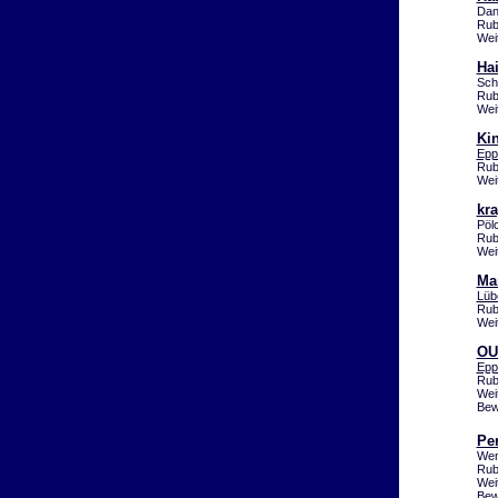
Dan
Rub
Wei
Hai
Sch
Rub
Wei
Kin
Epp
Rub
Wei
kra
Pöl
Rub
Wei
Ma
Lüb
Rub
Wei
OU
Epp
Rub
Wei
Bew
Pe
Wen
Rub
Wei
Bew