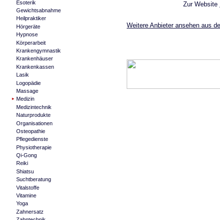
Esoterik
Zur Website
Gewichtsabnahme
Heilpraktiker
Weitere Anbieter ansehen aus de
Hörgeräte
Hypnose
Körperarbeit
Krankengymnastik
Krankenhäuser
Krankenkassen
Lasik
Logopädie
Massage
Medizin
Medizintechnik
Naturprodukte
Organisationen
Osteopathie
Pflegedienste
Physiotherapie
Qi-Gong
Reiki
Shiatsu
Suchtberatung
Vitalstoffe
Vitamine
Yoga
Zahnersatz
Zahntechnik