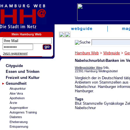
Mein Hamburg Web
Hamburg Web
>
Webguide
>
Ge
Jetzt registrieren!
Nabelschnurblut-Banken im Ve
Cityguide
Wellingsbüttler Weg
54b,
22391 Hamburg Wellingsbüttel
Essen und Trinken
Freizeit und Kultur
Vergleich der in Deutschland tät
Anbietern von Stammzellen aus 
Gesundheit
Nabelschnur. Hamburger informi
Akupunktur
Hamburger.
Aloe Vera
Apotheken
Tags
Ärzte
Blut Stammzelle Gynäkologe Zel
Nabelschnur
Augenoptiker
Autogenes Training
Diabetes
Eheberatung
Entspannung