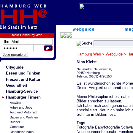
Mein Hamburg Web
Hamburg Web
>
Webguide
>
Ha
Jetzt registrieren!
Nina Kleist
Cityguide
Neustädter Neuerweg 6,
20459 Hamburg
Essen und Trinken
Telefon: (0163) 4798153
Freizeit und Kultur
Es ist wunderschön echte Moment
Gesundheit
für die Ewigkeit und somit eine 
Hamburg-Service
Meine Philosophie ist es, natür
Hamburger Firmen
Bilder sprechen zu lassen.
Anwälte
Ich habe mich auch genau darum 
Arbeit und Jobs
spezialisiert. Natürlich halte i
Auto und Motorrad
Schritte in Bildern fest.
Bauen und Wohnen
Bücher
Tags
Fotografie
Babyfotografie
Schwan
Computer
Neugeborenenfotografie Familien
Dienstleistungen