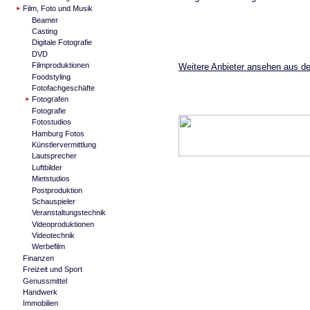
Film, Foto und Musik
Beamer
Casting
Digitale Fotografie
DVD
Filmproduktionen
Weitere Anbieter ansehen aus de
Foodstyling
Fotofachgeschäfte
Fotografen
Fotografie
Fotostudios
Hamburg Fotos
Künstlervermittlung
Lautsprecher
Luftbilder
Mietstudios
Postproduktion
Schauspieler
Veranstaltungstechnik
Videoproduktionen
Videotechnik
Werbefilm
Finanzen
Freizeit und Sport
Genussmittel
Handwerk
Immobilien