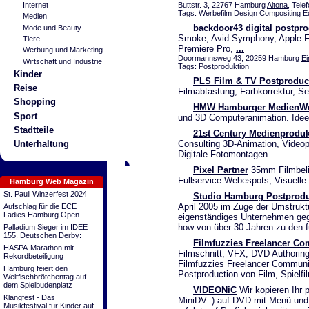
Internet
Buttstr. 3, 22767 Hamburg
Altona
, Tele
Tags:
Werbefilm
Design
Compositing Ed
Medien
backdoor43 digital postpr
Mode und Beauty
Smoke, Avid Symphony, Apple Fin
Tiere
Premiere Pro,
...
Werbung und Marketing
Doormannsweg 43, 20259 Hamburg
Ei
Wirtschaft und Industrie
Tags:
Postproduktion
Kinder
PLS Film & TV Postproduc
Reise
Filmabtastung, Farbkorrektur, S
Shopping
HMW Hamburger MedienW
Sport
und 3D Computeranimation. Idee
Stadtteile
21st Century Medienproduk
Unterhaltung
Consulting 3D-Animation, Video
Digitale Fotomontagen
Pixel Partner
35mm Filmbelic
Fullservice Webespots, Visuelle
Hamburg Web Magazin
St. Pauli Winzerfest 2024
Studio Hamburg Postprodu
April 2005 im Zuge der Umstruktu
Aufschlag für die ECE
Ladies Hamburg Open
eigenständiges Unternehmen geg
how von über 30 Jahren zu den 
Palladium Sieger im IDEE
155. Deutschen Derby:
Filmfuzzies Freelancer C
HASPA-Marathon mit
Filmschnitt, VFX, DVD Authoring
Rekordbeteiligung
Filmfuzzies Freelancer Community
Hamburg feiert den
Postproduction von Film, Spielfi
Weltfischbrötchentag auf
dem Spielbudenplatz
VIDEONiC
Wir kopieren Ihr 
Klangfest - Das
MiniDV..) auf DVD mit Menü und 
Musikfestival für Kinder auf