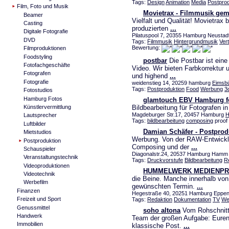
Tags:
Design
Animation
Media
Postprod
Film, Foto und Musik
Movietrax - Filmmusik gem
Beamer
Vielfalt und Qualität! Movietrax 
Casting
produzierten
...
Digitale Fotografie
Pilatuspool 7, 20355 Hamburg Neustad
DVD
Tags:
Filmmusik
Hintergrundmusik
Ver
Bewertung:
Filmproduktionen
Foodstyling
postbar
Die Postbar ist eine
Fotofachgeschäfte
Video. Wir bieten Farbkorrektur
Fotografen
und highend
...
Fotografie
weidenstieg 14, 20259 hamburg
Eimsbü
Tags:
Postproduktion
Food
Werbung
3
Fotostudios
Hamburg Fotos
glamtouch EBV Hamburg f
Künstlervermittlung
Bildbearbeitung für Fotografen i
Magdeburger Str.17, 20457 Hamburg
H
Lautsprecher
Tags:
bildbearbeitung
composing
proof
Luftbilder
Damian Schäfer - Postprod
Mietstudios
Werbung. Von der RAW-Entwickl
Postproduktion
Composing und der
...
Schauspieler
Diagonalstr.24, 20537 Hamburg Hamm
Veranstaltungstechnik
Tags:
Druckvorstufe
Bildbearbeitung
R
Videoproduktionen
HUMMELWERK MEDIENPR
Videotechnik
die Beine. Manche innerhalb vo
Werbefilm
gewünschten Termin.
...
Finanzen
Hegestraße 40, 20251 Hamburg Eppend
Freizeit und Sport
Tags:
Redaktion
Dokumentation
TV
We
Genussmittel
soho altona
Vom Rohschnitt b
Handwerk
Team der großen Aufgabe: Euren
Immobilien
klassische Post.
...