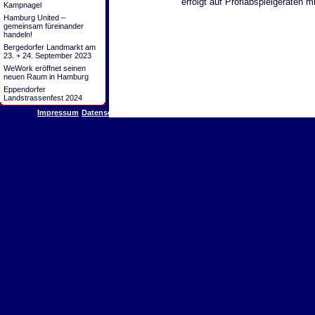
erfolgt auf Profiabspielgeräten m
Kampnagel
Hamburg United –
gemeinsam füreinander
handeln!
Bergedorfer Landmarkt am
23. + 24. September 2023
WeWork eröffnet seinen
neuen Raum in Hamburg
Eppendorfer
Landstrassenfest 2024
Impressum
Datenschutz