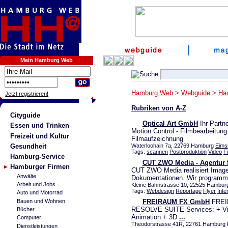
Mein Hamburg Web
Hamburg Web
>
Webguide
>
Ha
Jetzt registrieren!
Rubriken von A-Z
Cityguide
Optical Art GmbH
Ihr Partne
Essen und Trinken
Motion Control - Filmbearbeitung 
Freizeit und Kultur
Filmaufzeichnung
Gesundheit
Waterloohain 7a, 22769 Hamburg
Eimsb
Tags:
scannen
Postproduktion
Video
F
Hamburg-Service
CUT ZWO Media - Agentur f
Hamburger Firmen
CUT ZWO Media realisiert Image,
Anwälte
Dokumentationen. Wir programm
Arbeit und Jobs
Kleine Bahnstrasse 10, 22525 Hambu
Tags:
Webdesign
Reportage
Flyer
Inte
Auto und Motorrad
Bauen und Wohnen
FREIRAUM FX GmbH
FREI
RESOLVE SUITE Services: + Visu
Bücher
Animation + 3D
...
Computer
Theodorstrasse 41R, 22761 Hamburg Ba
Dienstleistungen