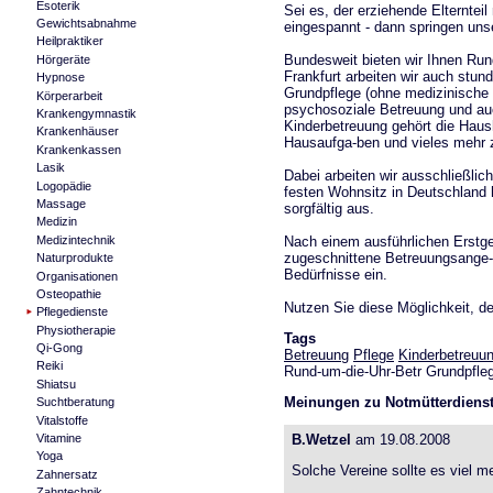
Esoterik
Sei es, der erziehende Elterntei
Gewichtsabnahme
eingespannt - dann springen uns
Heilpraktiker
Bundesweit bieten wir Ihnen Run
Hörgeräte
Frankfurt arbeiten wir auch stun
Hypnose
Grundpflege (ohne medizinische Pf
Körperarbeit
psychosoziale Betreuung und auc
Krankengymnastik
Kinderbetreuung gehört die Haush
Krankenhäuser
Hausaufga-ben und vieles mehr 
Krankenkassen
Lasik
Dabei arbeiten wir ausschließlic
Logopädie
festen Wohnsitz in Deutschland h
Massage
sorgfältig aus.
Medizin
Nach einem ausführlichen Erstge
Medizintechnik
zugeschnittene Betreuungsange-b
Naturprodukte
Bedürfnisse ein.
Organisationen
Osteopathie
Nutzen Sie diese Möglichkeit, d
Pflegedienste
Physiotherapie
Tags
Qi-Gong
Betreuung
Pflege
Kinderbetreuu
Reiki
Rund-um-die-Uhr-Betr Grundpfleg
Shiatsu
Meinungen zu Notmütterdienst 
Suchtberatung
Vitalstoffe
Vitamine
B.Wetzel
am 19.08.2008
Yoga
Solche Vereine sollte es viel m
Zahnersatz
Zahntechnik