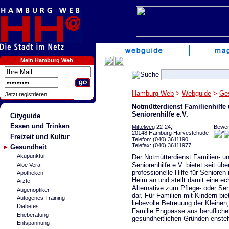
Mein Hamburg Web
Hamburg Web
>
Webguide
>
Ge
Jetzt registrieren!
Notmütterdienst Familienhilfe
Seniorenhilfe e.V.
Cityguide
Essen und Trinken
Mittelweg
22-24,
Bewer
20148 Hamburg Harvestehude
Freizeit und Kultur
Telefon: (040) 3611190
Telefax: (040) 36111977
Gesundheit
Akupunktur
Der Notmütterdienst Familien- u
Seniorenhilfe e.V. bietet seit üb
Aloe Vera
professionelle Hilfe für Senioren
Apotheken
Heim an und stellt damit eine ec
Ärzte
Alternative zum Pflege- oder Se
Augenoptiker
dar. Für Familien mit Kindern bie
Autogenes Training
liebevolle Betreuung der Kleinen
Diabetes
Familie Engpässe aus berufliche
Eheberatung
gesundheitlichen Gründen enste
Entspannung