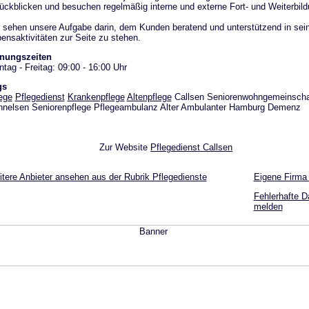
ückblicken und besuchen regelmäßig interne und externe Fort- und Weiterbil
 sehen unsere Aufgabe darin, dem Kunden beratend und unterstützend in sei
ensaktivitäten zur Seite zu stehen.
fnungszeiten
tag - Freitag: 09:00 - 16:00 Uhr
gs
ege
Pflegedienst
Krankenpflege
Altenpflege
Callsen Seniorenwohngemeinscha
nelsen Seniorenpflege Pflegeambulanz Alter Ambulanter Hamburg Demenz
Zur Website
Pflegedienst Callsen
tere Anbieter ansehen aus der Rubrik Pflegedienste
Eigene Firma
Fehlerhafte D
melden