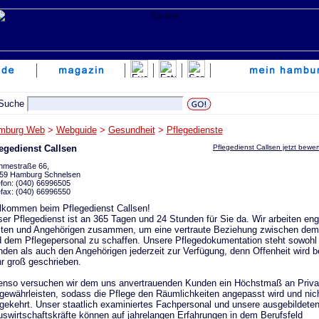
mburg Web
>
Webguide
>
Gesundheit
>
Pflegedienste
egedienst Callsen
Pflegedienst Callsen jetzt bewe
hmestraße 66,
59 Hamburg Schnelsen
efon: (040) 66996505
efax: (040) 66996550
lkommen beim Pflegedienst Callsen!
er Pflegedienst ist an 365 Tagen und 24 Stunden für Sie da. Wir arbeiten eng
ten und Angehörigen zusammen, um eine vertraute Beziehung zwischen de
 dem Pflegepersonal zu schaffen. Unsere Pflegedokumentation steht sowohl
den als auch den Angehörigen jederzeit zur Verfügung, denn Offenheit wird b
r groß geschrieben.
nso versuchen wir dem uns anvertrauenden Kunden ein Höchstmaß an Priva
gewährleisten, sodass die Pflege den Räumlichkeiten angepasst wird und nic
ekehrt. Unser staatlich examiniertes Fachpersonal und unsere ausgebildete
swirtschaftskräfte können auf jahrelangen Erfahrungen in dem Berufsfeld