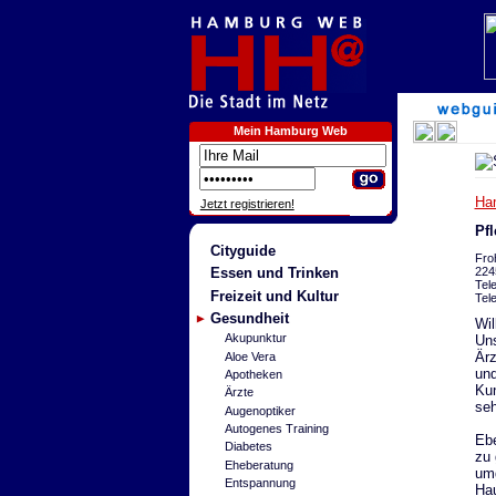
Mein Hamburg Web
Ha
Jetzt registrieren!
Pfl
Cityguide
Fro
224
Essen und Trinken
Tel
Freizeit und Kultur
Tel
Gesundheit
Wil
Akupunktur
Uns
Ärz
Aloe Vera
und
Apotheken
Kun
Ärzte
seh
Augenoptiker
Autogenes Training
Ebe
Diabetes
zu 
Eheberatung
umg
Entspannung
Hau