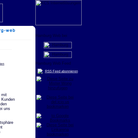
rten
RSS Feed abonnieren
 mit
m Kunden
 den
ei uns
tsphäre
ht
n