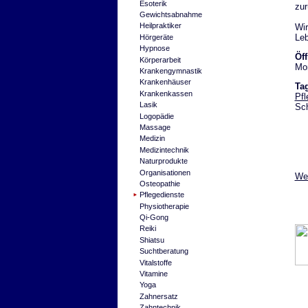
Esoterik
zur
Gewichtsabnahme
Heilpraktiker
Wir
Leb
Hörgeräte
Hypnose
Öf
Körperarbeit
Mon
Krankengymnastik
Krankenhäuser
Ta
Krankenkassen
Pfl
Lasik
Sch
Logopädie
Massage
Medizin
Medizintechnik
Naturprodukte
Organisationen
Wei
Osteopathie
Pflegedienste
Physiotherapie
Qi-Gong
Reiki
Shiatsu
Suchtberatung
Vitalstoffe
Vitamine
Yoga
Zahnersatz
Zahntechnik