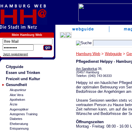
Mein Hamburg Web
Hamburg Web
>
Webguide
>
Ge
Jetzt registrieren!
Pflegedienst Helppy - Hambur
Cityguide
Am Sandtorkai
39,
20457 Hamburg
Essen und Trinken
Telefon: (040) 743 06333
Freizeit und Kultur
Helppy ist ein häuslicher Pflege
Gesundheit
der optimalen Betreuung von Sen
Akupunktur
Bedürfnisse der Angehörigen am 
Aloe Vera
Apotheken
Unsere Senioren werden stets vo
vertrauten Person zu Hause betr
Ärzte
Zeit nehmen kann, um auf die ind
Augenoptiker
Wünsche und Bedürfnisse der Se
Autogenes Training
Diabetes
Öffnungszeiten
Eheberatung
Montag - Freitag: 08:00 - 16:00 
Entspannung