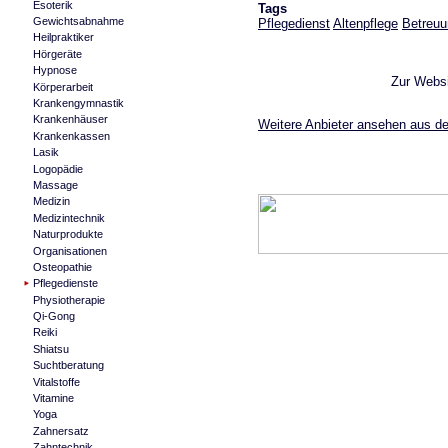
Esoterik
Tags
Gewichtsabnahme
Pflegedienst
Altenpflege
Betreuu
Heilpraktiker
Hörgeräte
Hypnose
Zur Webs
Körperarbeit
Krankengymnastik
Krankenhäuser
Weitere Anbieter ansehen aus de
Krankenkassen
Lasik
Logopädie
Massage
Medizin
Medizintechnik
Naturprodukte
Organisationen
Osteopathie
Pflegedienste
Physiotherapie
Qi-Gong
Reiki
Shiatsu
Suchtberatung
Vitalstoffe
Vitamine
Yoga
Zahnersatz
Zahntechnik