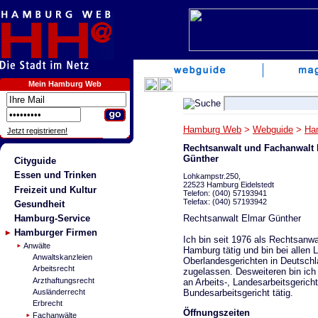
Mein Hamburg Web
Hamburg Web
>
Webguide
>
Ha
Jetzt registrieren!
Rechtsanwalt und Fachanwalt 
Günther
Cityguide
Essen und Trinken
Lohkampstr.250,
22523 Hamburg Eidelstedt
Freizeit und Kultur
Telefon: (040) 57193941
Telefax: (040) 57193942
Gesundheit
Rechtsanwalt Elmar Günther
Hamburg-Service
Hamburger Firmen
Ich bin seit 1976 als Rechtsanwal
Anwälte
Hamburg tätig und bin bei allen 
Anwaltskanzleien
Oberlandesgerichten in Deutsch
Arbeitsrecht
zugelassen. Desweiteren bin ich
Arzthaftungsrecht
an Arbeits-, Landesarbeitsgeric
Bundesarbeitsgericht tätig.
Ausländerrecht
Erbrecht
Öffnungszeiten
Fachanwälte