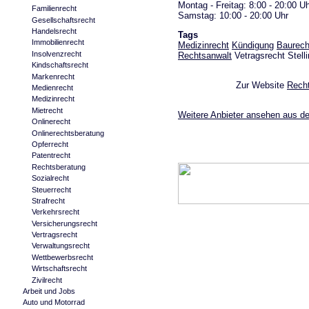
Montag - Freitag: 8:00 - 20:00 U
Familienrecht
Samstag: 10:00 - 20:00 Uhr
Gesellschaftsrecht
Handelsrecht
Tags
Immobilienrecht
Medizinrecht
Kündigung
Baurech
Insolvenzrecht
Rechtsanwalt
Vetragsrecht Stell
Kindschaftsrecht
Markenrecht
Zur Website
Recht
Medienrecht
Medizinrecht
Mietrecht
Weitere Anbieter ansehen aus d
Onlinerecht
Onlinerechtsberatung
Opferrecht
Patentrecht
Rechtsberatung
Sozialrecht
Steuerrecht
Strafrecht
Verkehrsrecht
Versicherungsrecht
Vertragsrecht
Verwaltungsrecht
Wettbewerbsrecht
Wirtschaftsrecht
Zivilrecht
Arbeit und Jobs
Auto und Motorrad