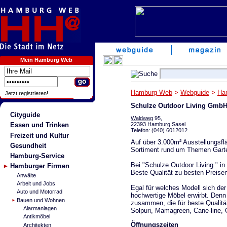
Mein Hamburg Web
Hamburg Web
>
Webguide
>
Ha
Jetzt registrieren!
Schulze Outdoor Living Gmb
Cityguide
Waldweg
95,
22393 Hamburg Sasel
Essen und Trinken
Telefon: (040) 6012012
Freizeit und Kultur
Auf über 3.000m² Ausstellungsflä
Gesundheit
Sortiment rund um Themen Garte
Hamburg-Service
Bei "Schulze Outdoor Living " in
Hamburger Firmen
Beste Qualität zu besten Preise
Anwälte
Arbeit und Jobs
Egal für welches Modell sich der
Auto und Motorrad
hochwertige Möbel erwirbt. Denn 
Bauen und Wohnen
zusammen, die für beste Qualitä
Alarmanlagen
Solpuri, Mamagreen, Cane-line, 
Antikmöbel
Öffnungszeiten
Architekten