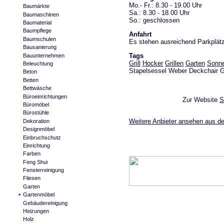
Mo.- Fr.: 8.30 - 19.00 Uhr
Baumärkte
Sa.: 8.30 - 18.00 Uhr
Baumaschinen
So.: geschlossen
Baumaterial
Baumpflege
Anfahrt
Baumschulen
Es stehen ausreichend Parkplätz
Bausanierung
Tags
Bauunternehmen
Grill
Hocker
Grillen
Garten
Sonn
Beleuchtung
Stapelsessel Weber Deckchair Gr
Beton
Betten
Bettwäsche
Büroeinrichtungen
Zur Website
S
Büromöbel
Bürostühle
Weitere Anbieter ansehen aus d
Dekoration
Designmöbel
Einbruchschutz
Einrichtung
Farben
Feng Shui
Fensterreinigung
Fliesen
Garten
Gartenmöbel
Gebäudereinigung
Heizungen
Holz