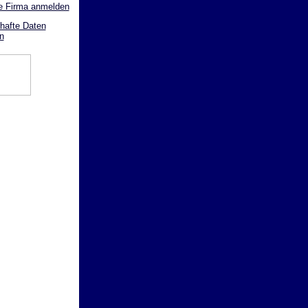
e Firma anmelden
hafte Daten
n