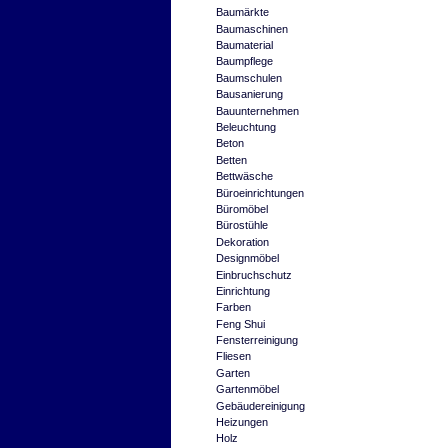
Baumärkte
Baumaschinen
Baumaterial
Baumpflege
Baumschulen
Bausanierung
Bauunternehmen
Beleuchtung
Beton
Betten
Bettwäsche
Büroeinrichtungen
Büromöbel
Bürostühle
Dekoration
Designmöbel
Einbruchschutz
Einrichtung
Farben
Feng Shui
Fensterreinigung
Fliesen
Garten
Gartenmöbel
Gebäudereinigung
Heizungen
Holz