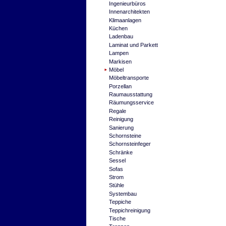
Ingenieurbüros
Innenarchitekten
Klimaanlagen
Küchen
Ladenbau
Laminat und Parkett
Lampen
Markisen
Möbel
Möbeltransporte
Porzellan
Raumausstattung
Räumungsservice
Regale
Reinigung
Sanierung
Schornsteine
Schornsteinfeger
Schränke
Sessel
Sofas
Strom
Stühle
Systembau
Teppiche
Teppichreinigung
Tische