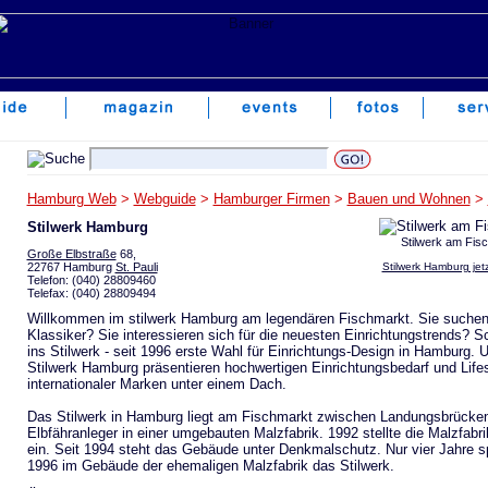
Hamburg Web
>
Webguide
>
Hamburger Firmen
>
Bauen und Wohnen
>
Stilwerk Hamburg
Stilwerk am Fis
Große Elbstraße
68,
22767 Hamburg
St. Pauli
Stilwerk Hamburg jet
Telefon: (040) 28809460
Telefax: (040) 28809494
Willkommen im stilwerk Hamburg am legendären Fischmarkt. Sie suchen
Klassiker? Sie interessieren sich für die neuesten Einrichtungstrends? 
ins Stilwerk - seit 1996 erste Wahl für Einrichtungs-Design in Hamburg.
Stilwerk Hamburg präsentieren hochwertigen Einrichtungsbedarf und Life
internationaler Marken unter einem Dach.
Das Stilwerk in Hamburg liegt am Fischmarkt zwischen Landungsbrücke
Elbfähranleger in einer umgebauten Malzfabrik. 1992 stellte die Malzfabri
ein. Seit 1994 steht das Gebäude unter Denkmalschutz. Nur vier Jahre sp
1996 im Gebäude der ehemaligen Malzfabrik das Stilwerk.