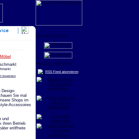
Möbel
chmarkt
RSS Feed abonnieren
zt bewerten
 Design-
Schauen Sie mal
 Unsere Shops im
style-Accessoires
n und
k ihren Betrieb
äter eröffnete