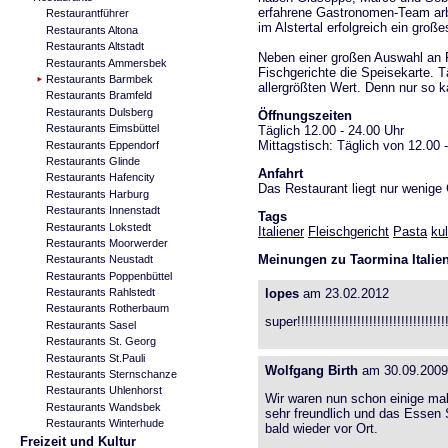
erfahrene Gastronomen-Team arb
Restaurantführer
im Alstertal erfolgreich ein groß
Restaurants Altona
Restaurants Altstadt
Neben einer großen Auswahl an 
Restaurants Ammersbek
Fischgerichte die Speisekarte. Tä
Restaurants Barmbek
allergrößten Wert. Denn nur so
Restaurants Bramfeld
Restaurants Dulsberg
Öffnungszeiten
Restaurants Eimsbüttel
Täglich 12.00 - 24.00 Uhr
Mittagstisch: Täglich von 12.00 
Restaurants Eppendorf
Restaurants Glinde
Anfahrt
Restaurants Hafencity
Das Restaurant liegt nur wenige
Restaurants Harburg
Restaurants Innenstadt
Tags
Restaurants Lokstedt
Italiener
Fleischgericht
Pasta
kul
Restaurants Moorwerder
Meinungen zu Taormina Italie
Restaurants Neustadt
Restaurants Poppenbüttel
Restaurants Rahlstedt
lopes
am 23.02.2012
Restaurants Rotherbaum
super!!!!!!!!!!!!!!!!!!!!!!!!!!!!!!!!!!!!!!!!
Restaurants Sasel
Restaurants St. Georg
Restaurants St.Pauli
Wolfgang Birth
am 30.09.2009
Restaurants Sternschanze
Restaurants Uhlenhorst
Wir waren nun schon einige mal
Restaurants Wandsbek
sehr freundlich und das Essen S
Restaurants Winterhude
bald wieder vor Ort.
Freizeit und Kultur