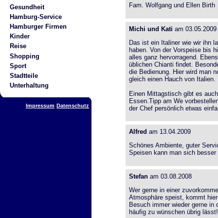
Fam. Wolfgang und Ellen Birth
Gesundheit
Hamburg-Service
Hamburger Firmen
Michi und Kati
am 03.05.2009
Kinder
Das ist ein Italiner wie wir ih
Reise
haben. Von der Vorspeise bis h
Shopping
alles ganz hervorragend. Ebenso
üblichen Chianti findet. Besond
Sport
die Bedienung. Hier wird man n
Stadtteile
gleich einen Hauch von Italien.
Unterhaltung
Einen Mittagstisch gibt es au
Essen.Tipp am We vorbestellen, 
Impressum
Datenschutz
der Chef persönlich etwas einfal
Alfred
am 13.04.2009
Schönes Ambiente, guter Service
Speisen kann man sich besser 
Stefan
am 03.08.2008
Wer gerne in einer zuvorkommen
Atmosphäre speist, kommt hier 
Besuch immer wieder gerne in d
häufig zu wünschen übrig lässt!