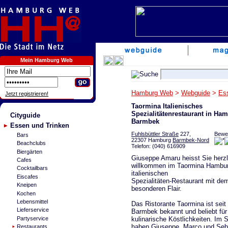
Mein Hamburg Web
Hamburg Web
>
Webguide
>
Es
Jetzt registrieren!
Taormina Italienisches
Spezialitätenrestaurant in Ha
Cityguide
Barmbek
Essen und Trinken
Fuhlsbüttler Straße
227,
Bewe
Bars
22307 Hamburg
Barmbek-Nord
Beachclubs
Telefon: (040) 616909
Biergärten
Giuseppe Amaru heisst Sie herzl
Cafes
willkommen im Taormina Hambu
Cocktailbars
italienischen
Eiscafes
Spezialitäten-Restaurant mit de
Kneipen
besonderen Flair.
Kochen
Lebensmittel
Das Ristorante Taormina ist seit
Lieferservice
Barmbek bekannt und beliebt für 
kulinarische Köstlichkeiten. Im
Partyservice
haben Giuseppe, Marco und Seb
Restaurants