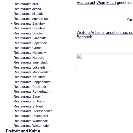
Restaurant
Wein
Fisch
griechisc
Restaurantführer
Restaurants Altona
Restaurants Altstadt
Restaurants Ammersbek
Zur
Restaurants Barmbek
Restaurants Bramfeld
Weitere Anbieter ansehen aus de
Restaurants Dulsberg
Barmbek
Restaurants Eimsbüttel
Restaurants Eppendorf
Restaurants Glinde
Restaurants Hafencity
Restaurants Harburg
Restaurants Innenstadt
Restaurants Lokstedt
Restaurants Moorwerder
Restaurants Neustadt
Restaurants Poppenbüttel
Restaurants Rahlstedt
Restaurants Rotherbaum
Restaurants Sasel
Restaurants St. Georg
Restaurants St.Pauli
Restaurants Sternschanze
Restaurants Uhlenhorst
Restaurants Wandsbek
Restaurants Winterhude
Freizeit und Kultur