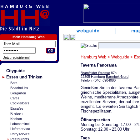
Mein Hamburg Web
Hamburg Web
>
Webguide
>
Es
Jetzt registrieren!
Taverna Panorama
Cityguide
Bramfelder Strasse
87a,
22305 Hamburg
Barmbek-Nord
Essen und Trinken
Telefon: (040) 6904080
Bars
Genießen Sie in der Taverna Pa
Beachclubs
griechische Spezialitäten, ausge
Biergärten
Weine, mediterrane Atmosphäre 
Cafes
exzellenten Service, der auf ih
Cocktailbars
eingeht. Es erwarten Sie täglich 
Eiscafes
Fischspezilitäten.
Kneipen
Kochen
Öffnungszeiten
Lebensmittel
Montag bis Samstag: 17.00 - 24
Sonntag: 12.00 - 23.00 Uhr
Lieferservice
Partyservice
Tags
Restaurants