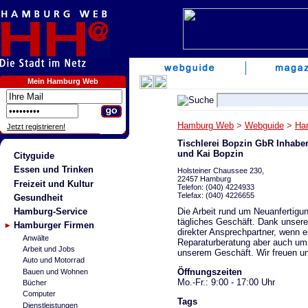
Mein Hamburg Web
Hamburg Web
>
Webguide
>
Ha
Jetzt registrieren!
Tischlerei Bopzin GbR Inhab
und Kai Bopzin
Cityguide
Essen und Trinken
Holsteiner Chaussee 230,
22457 Hamburg
Freizeit und Kultur
Telefon: (040) 4224933
Telefax: (040) 4226655
Gesundheit
Die Arbeit rund um Neuanfertigun
Hamburg-Service
tägliches Geschäft. Dank unsere
Hamburger Firmen
direkter Ansprechpartner, wenn 
Anwälte
Reparaturberatung aber auch um 
Arbeit und Jobs
unserem Geschäft. Wir freuen un
Auto und Motorrad
Öffnungszeiten
Bauen und Wohnen
Mo.-Fr.: 9:00 - 17:00 Uhr
Bücher
Computer
Tags
Dienstleistungen