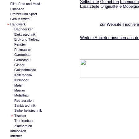
Selbsthilfe
Gutachten
Innenausb
Film, Foto und Musik
Ersatzteile Originalteile Möbelti
Finanzen
Freizeit und Sport
Genussmittel
Zur Website
Tischler
Handwerk
Dachdecker
Elektrotechnik
Weitere Anbieter ansehen aus de
Erd- und Tiefbau
Fenster
Freimaurer
Gartenbau
Gerüstbau
Glaser
Goldschmiede
Kältetechnik
Klempner
Maler
Maurer
Metallbau
Restauration
Sanitärtechnik
Sicherheitstechnik
Tischler
Trockenbau
Zimmereien
Immobilien
Internet