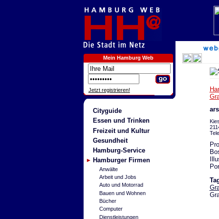
Mein Hamburg Web
Ha
Jetzt registrieren!
Gra
ars
Cityguide
Essen und Trinken
Kie
211
Freizeit und Kultur
Tel
Gesundheit
Pro
Hamburg-Service
Bos
Ill
Hamburger Firmen
Por
Anwälte
Arbeit und Jobs
Ta
Auto und Motorrad
Gra
Bauen und Wohnen
Gra
Bücher
Computer
Dienstleistungen