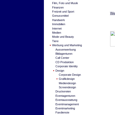
Film, Foto und Musik
Finanzen
Freizeit und Sport
Wei
Genussmittel
Handwerk
Immobilien
Internet
Medien
Mode und Beauty
Tiere
Werbung und Marketing
Aussenwerbung
Bildagenturen
Call Center
CD Produktion
Corporate Identity
Design
Corporate Design
Grafikdesign
Mediendesign
Screendesign
Druckereien
Eventagenturen
Eventausstattung
Eventmanagement
Eventmarketing
Faxdienste