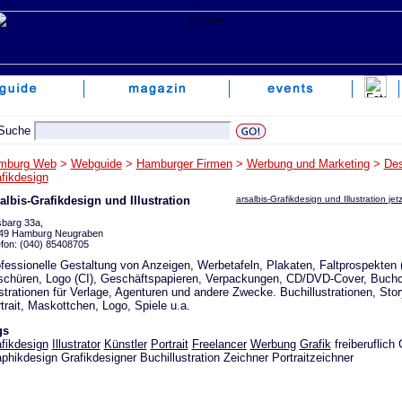
mburg Web
>
Webguide
>
Hamburger Firmen
>
Werbung und Marketing
>
Des
fikdesign
albis-Grafikdesign und Illustration
arsalbis-Grafikdesign und Illustration je
sbarg 33a,
49 Hamburg Neugraben
efon: (040) 85408705
fessionelle Gestaltung von Anzeigen, Werbetafeln, Plakaten, Faltprospekten (
chüren, Logo (CI), Geschäftspapieren, Verpackungen, CD/DVD-Cover, Buchc
ustrationen für Verlage, Agenturen und andere Zwecke. Buchillustrationen, Sto
trait, Maskottchen, Logo, Spiele u.a.
gs
fikdesign
Illustrator
Künstler
Portrait
Freelancer
Werbung
Grafik
freiberuflich 
phikdesign Grafikdesigner Buchillustration Zeichner Portraitzeichner