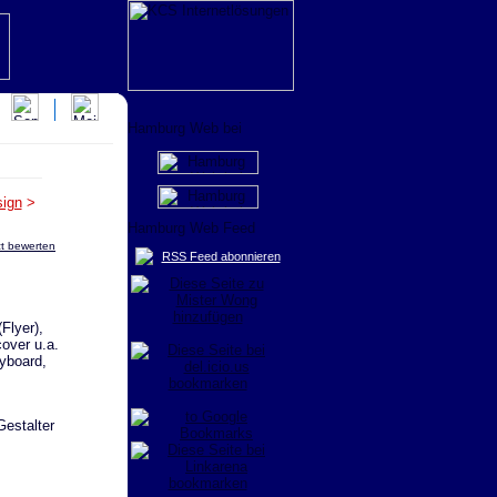
ign
>
tzt bewerten
RSS Feed abonnieren
Flyer),
over u.a.
ryboard,
Gestalter