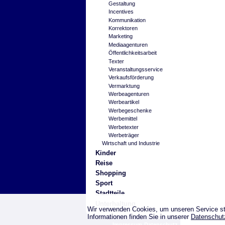
Gestaltung
Incentives
Kommunikation
Korrektoren
Marketing
Mediaagenturen
Öffentlichkeitsarbeit
Texter
Veranstaltungsservice
Verkaufsförderung
Vermarktung
Werbeagenturen
Werbeartikel
Werbegeschenke
Werbemittel
Werbetexter
Werbeträger
Wirtschaft und Industrie
Kinder
Reise
Shopping
Sport
Stadtteile
Unterhaltung
Wir verwenden Cookies, um unseren Service st
Informationen finden Sie in unserer
Datenschut
Impressum
Datenschutz