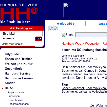
Mein Hamburg Web
Hamburg Web
>
Webguide
>
Re
Jetzt registrieren!
beach me UG (haftungsbeschrä
Cityguide
Lerchenstraße 98c,
22767 Hamburg
Sternschanze
Essen und Trinken
Telefon: (040) 43276406
Freizeit und Kultur
Dein Anbieter für Beachvolleybal
Gesundheit
Beachvolleyball Camps in Deuts
Hamburg-Service
professionellen Trainern Beachvo
erweitern. Dann ist unser Aktiv-Ur
Hamburger Firmen
Kinder
Tags
Reise
Beach-Volleyball
Beachvolleybal
Beachvolleyballcamp Volleyballu
Appartements
Busreisen
Ferienhäuser
Ferienwohnungen
Zur Websit