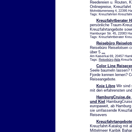
Reedereien u. Routen, K
Onlinepreise, Kreuzfahr
Mohnblumenweg 4, 22395 Ham
Tags: Kreuzfahrten Kreuzfah
Kreuzfahrtberater 
persönliche Traum-Kreuzf
Kreuzfahrtangebote so
Hamburger Str. 45, 22083 Ham
Tags: Kreuzfahrtberater Kreu
Reisebüro Reiselots
Reisebüro Reiselotsen cr
über 5
...
Am Kaiserkai 69, 20457 Ha
Tags:
Reisebüro
Aida
Kreuzfa
Color Line Reisece
Seele baumeln lassen? V
Fjorde kennen lernen? Co
Reiseangebote.
Koje Libre
Wir sind 
mit den erfahrensten und
HamburgCruise.de |
und Kiel
HamburgCruise b
europaweit, ab Hamburg o
sie umfassende Kreuzfah
Reisevers
Kreuzfahrtangebote
Kreuzfahrt-Katalog mit a
Mittelmeer Karibik Baha