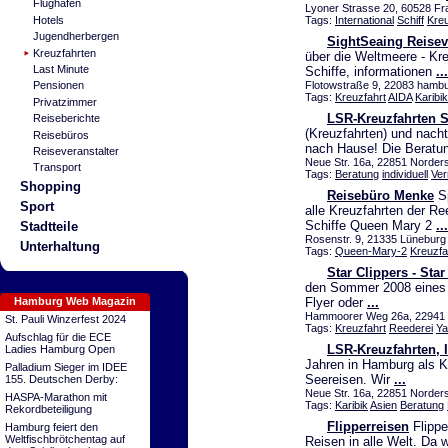
Flughafen
Lyoner Strasse 20, 60528 Fr
Hotels
Tags:
International
Schiff
Kreu
Jugendherbergen
SightSeaing Reisev
Kreuzfahrten
über die Weltmeere - Kre
Last Minute
Schiffe, informationen
...
Flotowstraße 9, 22083 hambu
Pensionen
Tags:
Kreuzfahrt
AIDA
Karibik
Privatzimmer
LSR-Kreuzfahrten S
Reiseberichte
(Kreuzfahrten) und nach
Reisebüros
nach Hause! Die Beratu
Reiseveranstalter
Neue Str. 16a, 22851 Norders
Transport
Tags:
Beratung
individuell
Ver
Shopping
Reisebüro Menke
Sp
Sport
alle Kreuzfahrten der Re
Schiffe Queen Mary 2
...
Stadtteile
Rosenstr. 9, 21335 Lüneburg
Unterhaltung
Tags:
Queen-Mary-2
Kreuzfa
Star Clippers - Star
den Sommer 2008 eines de
Flyer oder
...
Hamburg Web Magazin
Hammoorer Weg 26a, 22941 
St. Pauli Winzerfest 2024
Tags:
Kreuzfahrt
Reederei
Ya
Aufschlag für die ECE
LSR-Kreuzfahrten, 
Ladies Hamburg Open
Jahren in Hamburg als Kr
Palladium Sieger im IDEE
Seereisen. Wir
...
155. Deutschen Derby:
Neue Str. 16a, 22851 Norders
HASPA-Marathon mit
Tags:
Karibik
Asien
Beratung
Rekordbeteiligung
Flipperreisen
Flippe
Hamburg feiert den
Weltfischbrötchentag auf
Reisen in alle Welt. Da 