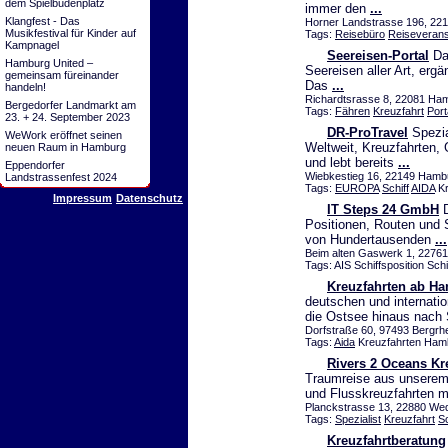
dem Spielbudenplatz
immer den
...
Klangfest - Das
Horner Landstrasse 196, 221
Musikfestival für Kinder auf
Tags:
Reisebüro
Reiseverans
Kampnagel
Seereisen-Portal
Das
Hamburg United –
Seereisen aller Art, erg
gemeinsam füreinander
Das
...
handeln!
Richardtsrasse 8, 22081 Ham
Bergedorfer Landmarkt am
Tags:
Fähren
Kreuzfahrt
Port
23. + 24. September 2023
DR-ProTravel
Spezia
WeWork eröffnet seinen
Weltweit, Kreuzfahrten, 
neuen Raum in Hamburg
und lebt bereits
...
Eppendorfer
Wiebkestieg 16, 22149 Hambu
Landstrassenfest 2024
Tags:
EUROPA
Schiff
AIDA
Kr
Impressum
Datenschutz
IT Steps 24 GmbH
D
Positionen, Routen und 
von Hundertausenden
...
Beim alten Gaswerk 1, 22761
Tags: AIS Schiffsposition Sch
Kreuzfahrten ab Ha
deutschen und internati
die Ostsee hinaus nach
Dorfstraße 60, 97493 Bergrhe
Tags:
Aida
Kreuzfahrten Hamb
Rivers 2 Oceans Kr
Traumreise aus unserem
und Flusskreuzfahrten 
Planckstrasse 13, 22880 Wed
Tags:
Spezialist
Kreuzfahrt
Sc
Kreuzfahrtberatung