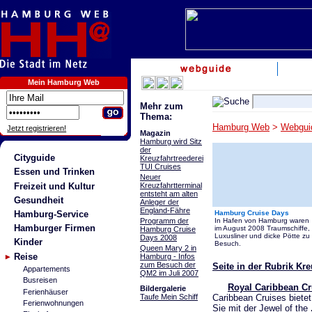
Mein Hamburg Web
Mehr zum
Thema:
Hamburg Web
>
Webgui
Jetzt registrieren!
Magazin
Hamburg wird Sitz
der
Cityguide
Kreuzfahrtreederei
TUI Cruises
Essen und Trinken
Neuer
Freizeit und Kultur
Kreuzfahrtterminal
entsteht am alten
Gesundheit
Anleger der
England-Fähre
Hamburg-Service
Hamburg Cruise Days
Programm der
In Hafen von Hamburg waren
Hamburger Firmen
im August 2008 Traumschiffe,
Hamburg Cruise
Luxusliner und dicke Pötte zu
Days 2008
Kinder
Besuch.
Queen Mary 2 in
Reise
Hamburg - Infos
zum Besuch der
Seite in der Rubrik Kr
Appartements
QM2 im Juli 2007
Busreisen
Royal Caribbean Cr
Bildergalerie
Ferienhäuser
Caribbean Cruises biete
Taufe Mein Schiff
Ferienwohnungen
Sie mit der Jewel of the