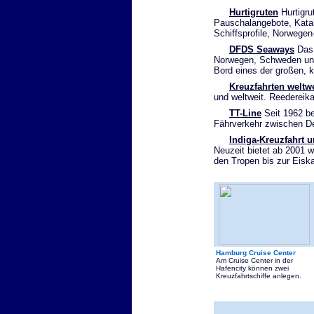
Hurtigruten
Hurtigrut
Pauschalangebote, Katal
Schiffsprofile, Norwegen
DFDS Seaways
Das 
Norwegen, Schweden und
Bord eines der großen, 
Kreuzfahrten weltwe
und weltweit. Reedereik
TT-Line
Seit 1962 bet
Fährverkehr zwischen D
Indiga-Kreuzfahrt u
Neuzeit bietet ab 2001 w
den Tropen bis zur Eisk
Hamburg Cruise Center
Am Cruise Center in der
Hafencity können zwei
Kreuzfahrtschiffe anlegen.