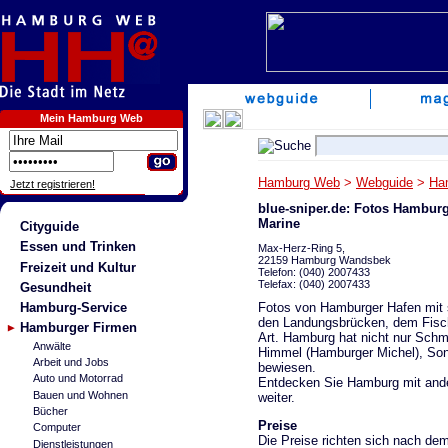
Mein Hamburg Web
Hamburg Web
>
Webguide
>
Ha
Jetzt registrieren!
blue-sniper.de: Fotos Hambur
Marine
Cityguide
Essen und Trinken
Max-Herz-Ring 5,
22159 Hamburg Wandsbek
Freizeit und Kultur
Telefon: (040) 2007433
Telefax: (040) 2007433
Gesundheit
Fotos von Hamburger Hafen mit 
Hamburg-Service
den Landungsbrücken, dem Fisch
Hamburger Firmen
Art. Hamburg hat nicht nur Schmu
Anwälte
Himmel (Hamburger Michel), So
Arbeit und Jobs
bewiesen.
Auto und Motorrad
Entdecken Sie Hamburg mit ande
Bauen und Wohnen
weiter.
Bücher
Preise
Computer
Die Preise richten sich nach d
Dienstleistungen