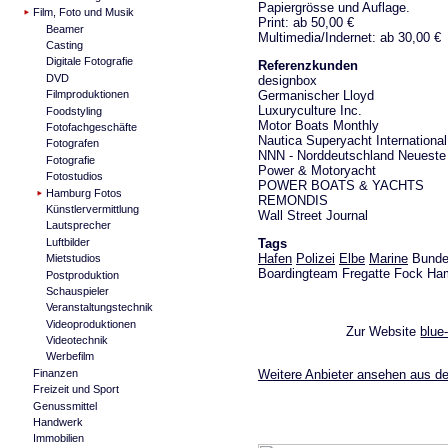
Papiergrösse und Auflage.
Film, Foto und Musik
Print: ab 50,00 €
Beamer
Multimedia/Indernet: ab 30,00 €
Casting
Digitale Fotografie
Referenzkunden
DVD
designbox
Germanischer Lloyd
Filmproduktionen
Luxuryculture Inc.
Foodstyling
Motor Boats Monthly
Fotofachgeschäfte
Nautica Superyacht International 
Fotografen
NNN - Norddeutschland Neueste
Fotografie
Power & Motoryacht
Fotostudios
POWER BOATS & YACHTS
Hamburg Fotos
REMONDIS
Künstlervermittlung
Wall Street Journal
Lautsprecher
Tags
Luftbilder
Hafen
Polizei
Elbe
Marine
Bundes
Mietstudios
Boardingteam Fregatte Fock Ha
Postproduktion
Schauspieler
Veranstaltungstechnik
Videoproduktionen
Zur Website
blue
Videotechnik
Werbefilm
Weitere Anbieter ansehen aus d
Finanzen
Freizeit und Sport
Genussmittel
Handwerk
Immobilien