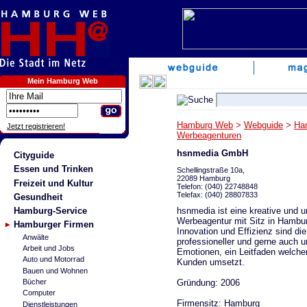
Mein Hamburg Web
Hamburg Web
>
Webguide
>
Ha
Jetzt registrieren!
Werbeagenturen
hsnmedia GmbH
Cityguide
Essen und Trinken
Schellingstraße 10a,
22089 Hamburg
Freizeit und Kultur
Telefon: (040) 22748848
Telefax: (040) 28807833
Gesundheit
hsnmedia ist eine kreative und 
Hamburg-Service
Werbeagentur mit Sitz in Hambu
Hamburger Firmen
Innovation und Effizienz sind di
Anwälte
professioneller und gerne auch 
Arbeit und Jobs
Emotionen, ein Leitfaden welche
Auto und Motorrad
Kunden umsetzt.
Bauen und Wohnen
Gründung: 2006
Bücher
Computer
Firmensitz: Hamburg
Dienstleistungen