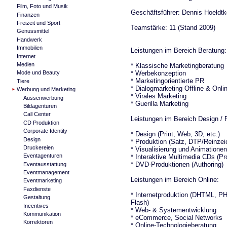
Film, Foto und Musik
Geschäftsführer: Dennis Hoeldtk
Finanzen
Freizeit und Sport
Teamstärke: 11 (Stand 2009)
Genussmittel
Handwerk
Immobilien
Leistungen im Bereich Beratung:
Internet
Medien
* Klassische Marketingberatung
* Werbekonzeption
Mode und Beauty
* Marketingorientierte PR
Tiere
* Dialogmarketing Offline & Onli
Werbung und Marketing
* Virales Marketing
Aussenwerbung
* Guerilla Marketing
Bildagenturen
Call Center
Leistungen im Bereich Design / 
CD Produktion
Corporate Identity
* Design (Print, Web, 3D, etc.)
Design
* Produktion (Satz, DTP/Reinzei
Druckereien
* Visualisierung und Animatione
Eventagenturen
* Interaktive Multimedia CDs (P
* DVD-Produktionen (Authoring)
Eventausstattung
Eventmanagement
Leistungen im Bereich Online:
Eventmarketing
Faxdienste
* Internetproduktion (DHTML,
Gestaltung
Flash)
Incentives
* Web- & Systementwicklung
Kommunikation
* eCommerce, Social Networks
Korrektoren
* Online-Technologieberatung