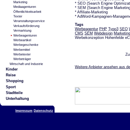
Marketing
* SEO (Search Engine Optimizat
Mediaagenturen
* SEM (Search Engine Marketing
* Affiliate-Marketing
Öffentlichkeitsarbeit
* AdWord-Kampagnen-Managem
Texter
Veranstaltungsservice
Tags
Verkaufsförderung
Werbeagentur
PHP
Typo3
SEO
Vermarktung
CMS
SEM
Webdesign
Marketin
Werbeagenturen
Werbekonzeption Hohenfelde e
Werbeartikel
Werbegeschenke
Werbemittel
Zu
Werbetexter
Werbeträger
Wirtschaft und Industrie
Weitere Anbieter ansehen aus d
Kinder
Reise
Shopping
Sport
Stadtteile
Unterhaltung
Impressum
Datenschutz