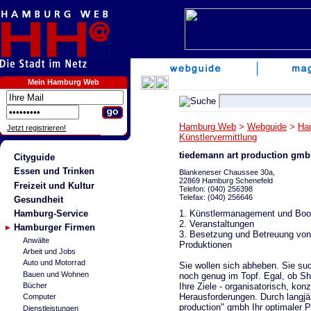
Mein Hamburg Web
Hamburg Web
>
Webguide
>
Ha
Jetzt registrieren!
Künstlervermittlung
tiedemann art production gm
Cityguide
Essen und Trinken
Blankeneser Chaussee 30a,
22869 Hamburg Schenefeld
Freizeit und Kultur
Telefon: (040) 256398
Telefax: (040) 256646
Gesundheit
1. Künstlermanagement und Boo
Hamburg-Service
2. Veranstaltungen
Hamburger Firmen
3. Besetzung und Betreuung von
Anwälte
Produktionen
Arbeit und Jobs
Auto und Motorrad
Sie wollen sich abheben. Sie su
Bauen und Wohnen
noch genug im Topf. Egal, ob Sho
Ihre Ziele - organisatorisch, konz
Bücher
Herausforderungen. Durch langjäh
Computer
production" gmbh Ihr optimaler P
Dienstleistungen