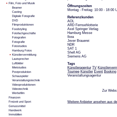
Film, Foto und Musik
Öffnungszeiten
Beamer
Montag - Freitag: 10:00 - 18:00 
Casting
Digitale Fotografie
Referenzkunden
DVD
AOL
ARD Fernsehlotterie
Filmproduktionen
Axel Springer Verlag
Foodstyling
Hamburg Messe
Fotofachgeschäfte
Ikea
Fotografen
Jever Brauerei
Fotografie
NDR
Fotostudios
SAT 1
Hamburg Fotos
Shell AG
Künstlervermittlung
Siemens AG
Lautsprecher
Tags
Luftbilder
Künstleragentur
TV
Künstlerverm
Mietstudios
Tournee
Künstler
Event
Booking
Postproduktion
Veranstaltungsagentur
Schauspieler
Veranstaltungstechnik
Videoproduktionen
Videotechnik
Zur Webs
Werbefilm
Finanzen
Weitere Anbieter ansehen aus de
Freizeit und Sport
Genussmittel
Handwerk
Immobilien