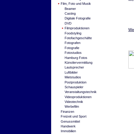
Film, Foto und Musik
Beamer
Casting
Digitale Fotografie
DVD
Filmproduktionen
Wei
Foodstyling
Fotofachgeschäfte
Fotografen
Fotografie
Fotostudios
Hamburg Fotos
Künstlervermittlung
Lautsprecher
Luftbilder
Mietstudios
Postproduktion
Schauspieler
Veranstaltungstechnik
Videoproduktionen
Videotechnik
Werbefilm
Finanzen
Freizeit und Sport
Genussmittel
Handwerk
Immobilien