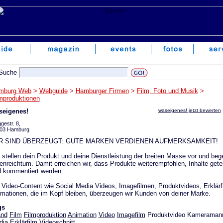
mburg Web
>
Webguide
>
Hamburger Firmen
>
Film, Foto und Musik
>
mproduktionen
seigenes!
waseigenes! jetzt bewerten
gestr. 8,
03 Hamburg
R SIND ÜBERZEUGT: GUTE MARKEN VERDIENEN AUFMERKSAMKEIT!
 stellen dein Produkt und deine Dienstleistung der breiten Masse vor und bege
enreichtum. Damit erreichen wir, dass Produkte weiterempfohlen, Inhalte geteil
 kommentiert werden.
 Video-Content wie Social Media Videos, Imagefilmen, Produktvideos, Erklär
mationen, die im Kopf bleiben, überzeugen wir Kunden von deiner Marke.
gs
and
Film
Filmproduktion
Animation
Video
Imagefilm
Produktvideo Kameramann
ia Erklärfilm Videoschnitt