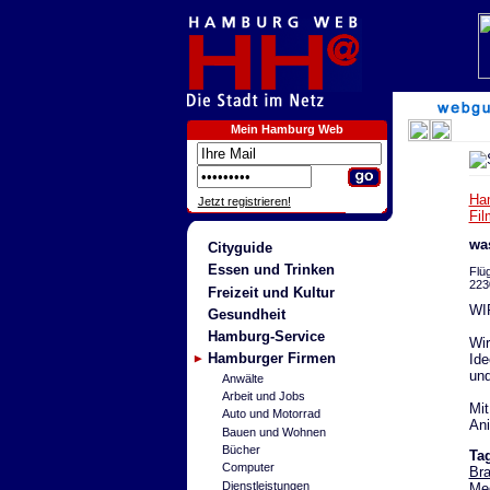
Mein Hamburg Web
Ha
Jetzt registrieren!
Fil
wa
Cityguide
Essen und Trinken
Flüg
223
Freizeit und Kultur
WI
Gesundheit
Hamburg-Service
Wir
Hamburger Firmen
Ide
und
Anwälte
Arbeit und Jobs
Mit
Auto und Motorrad
Ani
Bauen und Wohnen
Bücher
Ta
Computer
Br
Dienstleistungen
Med