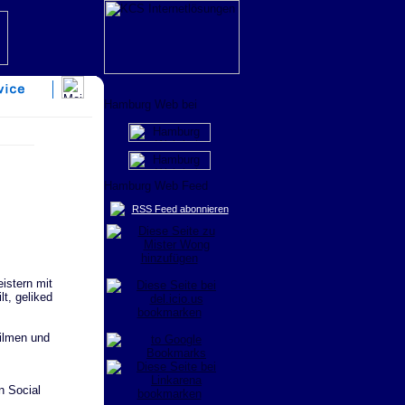
RSS Feed abonnieren
istern mit
t, geliked
filmen und
 Social