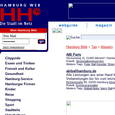
Mein Hamburg Web
Hamburg Web
>
Tag
>
Abiparty
Jetzt registrieren!
ABI Party
Cityguide
Heckenweg 11, 21465 Wentorf / Hamb
Rubrik:
Veranstaltungsservice
Essen und Trinken
Weitere Tags:
Feier
Ball
Künstler
Show
Freizeit und Kultur
abiballhamburg.de
Gesundheit
Alle Leistungen aus einer Hand W
Vorbereitungen bis hin zum letzte
Hamburg-Service
Eichenstraße
89, 20255 Hamburg
Eims
Hamburger Firmen
Rubrik:
Eventveranstalter
Weitere Tags:
Abiball
Abitur
feiern
Ball
A
Kinder
Reise
Shopping
Sport
Stadtteile