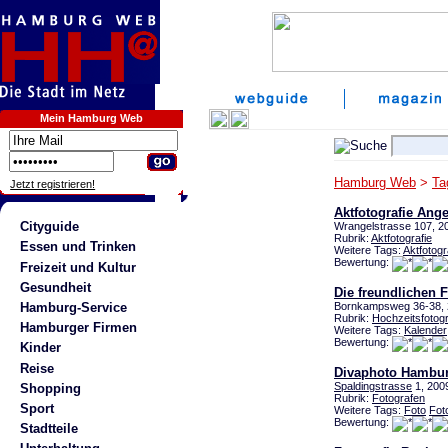
Mein Hamburg Web
Hamburg Web
>
Ta
Jetzt registrieren!
Aktfotografie Ang
Cityguide
Wrangelstrasse 107, 
Rubrik:
Aktfotografie
Essen und Trinken
Weitere Tags:
Aktfotogr
Bewertung:
Freizeit und Kultur
Gesundheit
Die freundlichen 
Hamburg-Service
Bornkampsweg 36-38, 
Rubrik:
Hochzeitsfotog
Hamburger Firmen
Weitere Tags:
Kalender
Bewertung:
Kinder
Reise
Divaphoto Hamburg
Spaldingstrasse
1, 200
Shopping
Rubrik:
Fotografen
Sport
Weitere Tags:
Foto
Fot
Bewertung:
Stadtteile