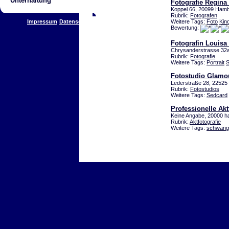
Unterhaltung
Fotografie Regina 
Koppel
66, 20099 Ham
Rubrik:
Fotografen
Impressum
Datenschutz
Weitere Tags:
Foto
Kin
Bewertung:
Fotografin Louisa
Chrysanderstrasse 32
Rubrik:
Fotografie
Weitere Tags:
Portrait
S
Fotostudio Glamo
Lederstraße 28, 22525
Rubrik:
Fotostudios
Weitere Tags:
Sedcard
Professionelle Akt
Keine Angabe, 20000 
Rubrik:
Aktfotografie
Weitere Tags:
schwang