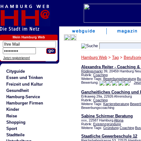
Mein Hamburg Web
Hamburg Web
>
Tag
>
Berufsori
Jetzt registrieren!
Alexandra Reiter - Coaching &
Cityguide
Rödingsmarkt
39, 20459 Hamburg Neu
Rubrik:
Coaching
Essen und Trinken
Weitere Tags:
Bewerbungsberatung
Bu
Bewertung:
Jetz
Freizeit und Kultur
Gesundheit
Ganzheitliches Coaching und 
Hamburg-Service
Erikaweg 29a, 22926 Ahrensburg
Rubrik:
Coaching
Hamburger Firmen
Weitere Tags:
Karriereberatung
Bewerb
Bewerbungscoaching
Kinder
Reise
Sabine Schirmer Beratung
xxx, 22587 Hamburg
Altona
Shopping
Rubrik:
Existenzgründung
Weitere Tags:
Gründung
Coaching
Bus
Sport
Stadtteile
Staatliche Gewerbeschule 12
Reichsbahnstrasse 53, 22525 Hamburg