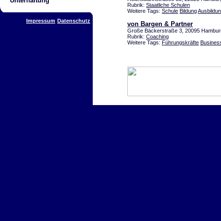
Unterhaltung
Rubrik:
Staatliche Schulen
Weitere Tags:
Schule
Bildung
Ausbildu
Impressum
Datenschutz
von Bargen & Partner
Große Bäckerstraße 3, 20095 Hamburg
Rubrik:
Coaching
Weitere Tags:
Führungskräfte
Busines