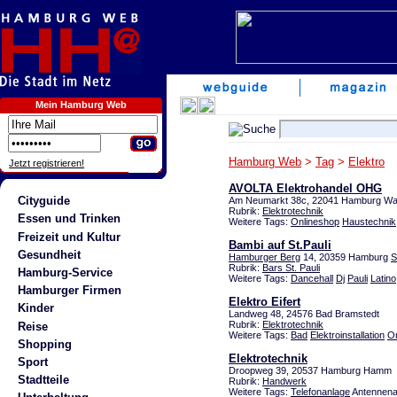
Mein Hamburg Web
Hamburg Web
>
Tag
>
Elektro
Jetzt registrieren!
AVOLTA Elektrohandel OHG
Cityguide
Am Neumarkt 38c, 22041 Hamburg W
Rubrik:
Elektrotechnik
Essen und Trinken
Weitere Tags:
Onlineshop
Haustechnik
Freizeit und Kultur
Bambi auf St.Pauli
Gesundheit
Hamburger Berg
14, 20359 Hamburg
S
Rubrik:
Bars St. Pauli
Hamburg-Service
Weitere Tags:
Dancehall
Dj
Pauli
Latino
Hamburger Firmen
Elektro Eifert
Kinder
Landweg 48, 24576 Bad Bramstedt
Rubrik:
Elektrotechnik
Reise
Weitere Tags:
Bad
Elektroinstallation
On
Shopping
Elektrotechnik
Sport
Droopweg 39, 20537 Hamburg Hamm
Stadtteile
Rubrik:
Handwerk
Weitere Tags:
Telefonanlage
Antennena