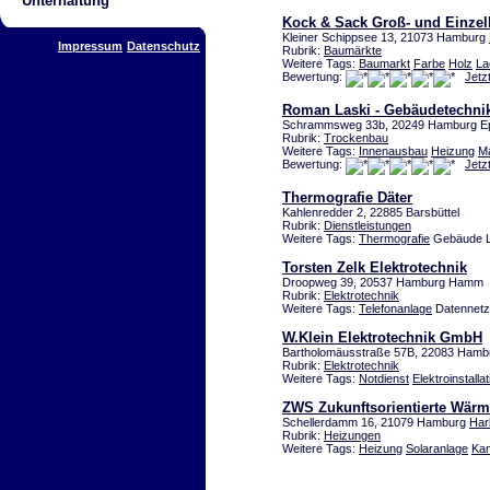
Unterhaltung
Kock & Sack Groß- und Einzel
Kleiner Schippsee 13, 21073 Hamburg
Impressum
Datenschutz
Rubrik:
Baumärkte
Weitere Tags:
Baumarkt
Farbe
Holz
La
Bewertung:
Jetz
Roman Laski - Gebäudetechni
Schrammsweg 33b, 20249 Hamburg E
Rubrik:
Trockenbau
Weitere Tags:
Innenausbau
Heizung
Ma
Bewertung:
Jetz
Thermografie Däter
Kahlenredder 2, 22885 Barsbüttel
Rubrik:
Dienstleistungen
Weitere Tags:
Thermografie
Gebäude Le
Torsten Zelk Elektrotechnik
Droopweg 39, 20537 Hamburg Hamm
Rubrik:
Elektrotechnik
Weitere Tags:
Telefonanlage
Datennetz
W.Klein Elektrotechnik GmbH
Bartholomäusstraße 57B, 22083 Ham
Rubrik:
Elektrotechnik
Weitere Tags:
Notdienst
Elektroinstallat
ZWS Zukunftsorientierte Wä
Schellerdamm 16, 21079 Hamburg
Har
Rubrik:
Heizungen
Weitere Tags:
Heizung
Solaranlage
Kam