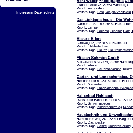
Unterhaltung
Bent Weber,Photographie,Co
Fischers Allee 78, 22763 Hamburg Ott
Rubrik:
Fotografen
Weitere Tags:
Foto
Design
Architektur
Impressum
Datenschutz
Das Lichtspielhaus – Die Wo
Gärtnerstraße 150, 25469 Halstenbek
Rubrik:
Lampen
Weitere Tags:
Leuchte
Zubehör
Licht
H
Elektro Eifert
Landweg 48, 24576 Bad Bramstedt
Rubrik:
Elektrotechnik
Weitere Tags:
Elektro
Elektroinstallatio
Fliesen Schmidt GmbH
Bellealliancestraße 66, 20259 Hambur
Rubrik:
Fliesen
Weitere Tags:
Balkonsanierung
Toilett
Garten- und Landschaftsbau Ol
Heischredder 5, 23816 Leezen Heiderf
Rubrik:
Gartenbau
Weitere Tags:
Landschaftsbau
Wegeb
Hallenbad Rahlstedt
Rahlstedter Bahnhofstrasse 52, 22143
Rubrik:
Schwimmbäder
Weitere Tags:
Kindergeburtstag
Schwim
Haustechnik und Umwelttechn
Hammoorer Weg 26a, 22941 Bargtehei
Rubrik:
Dachdecker
Weitere Tags:
Sanitär
Modernisierung