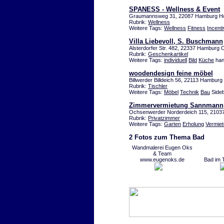
SPANESS - Wellness & Event
Graumannsweg 31, 22087 Hamburg Ho
Rubrik:
Wellness
Weitere Tags:
Wellness
Fitness
Incent
Villa Liebevoll, S. Buschmann
Alsterdorfer Str. 482, 22337 Hamburg 
Rubrik:
Geschenkartikel
Weitere Tags:
individuell
Bild
Küche
han
woodendesign feine möbel
Billwerder Billdeich 56, 22113 Hamburg
Rubrik:
Tischler
Weitere Tags:
Möbel
Technik
Bau
Side
Zimmervermietung Sannmann
Ochsenwerder Norderdeich 115, 210
Rubrik:
Privatzimmer
Weitere Tags:
Garten
Erholung
Vermie
2 Fotos zum Thema Bad
Wandmalerei Eugen Oks
& Team
www.eugenoks.de
Bad im 