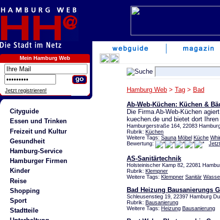
Mein Hamburg Web
Hamburg Web
>
Tag
>
Bad
Jetzt registrieren!
Ab-Web-Küchen: Küchen & Bä
Cityguide
Die Firma Ab-Web-Küchen agiert 
kuechen.de und bietet dort Ihre
Essen und Trinken
Hamburgerstraße 164, 22083 Hamburg 
Freizeit und Kultur
Rubrik:
Küchen
Weitere Tags:
Sauna
Möbel
Küche
Whir
Gesundheit
Bewertung:
Jetz
Hamburg-Service
AS-Sanitärtechnik
Hamburger Firmen
Holsteinischer Kamp 82, 22081 Hamb
Kinder
Rubrik:
Klempner
Weitere Tags:
Klempner
Sanitär
Wasse
Reise
Bad Heizung Bausanierungs 
Shopping
Schleusenstieg 19, 22397 Hamburg Du
Sport
Rubrik:
Bausanierung
Weitere Tags:
Heizung
Bausanierung
Stadtteile