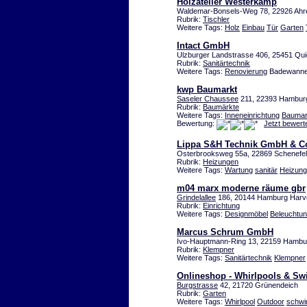
Holzatelier Westerkamp
Waldemar-Bonsels-Weg 78, 22926 Ahr
Rubrik:
Tischler
Weitere Tags:
Holz
Einbau
Tür
Garten
Intact GmbH
Ulzburger Landstrasse 406, 25451 Qu
Rubrik:
Sanitärtechnik
Weitere Tags:
Renovierung
Badewann
kwp Baumarkt
Saseler Chaussee
211, 22393 Hambur
Rubrik:
Baumärkte
Weitere Tags:
Inneneinrichtung
Baumar
Bewertung:
Jetzt bewert
Lippa S&H Technik GmbH & C
Osterbrooksweg 55a, 22869 Schenefe
Rubrik:
Heizungen
Weitere Tags:
Wartung
sanitär
Heizung
m04 marx moderne räume gbr
Grindelallee
186, 20144 Hamburg Harv
Rubrik:
Einrichtung
Weitere Tags:
Designmöbel
Beleuchtu
Marcus Schrum GmbH
Ivo-Hauptmann-Ring 13, 22159 Hamb
Rubrik:
Klempner
Weitere Tags:
Sanitärtechnik
Klempner
Onlineshop - Whirlpools & S
Burgstrasse
42, 21720 Grünendeich
Rubrik:
Garten
Weitere Tags:
Whirlpool
Outdoor
schw