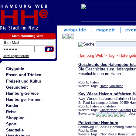
Mein Hamburg Web
Hamburg Web
>
Tag
>
Hafengeb
Jetzt registrieren!
Geschichte des Hafengeburts
Cityguide
Die Geschichte zum Hafengeburt
Feierlichkeiten im Hafen.
Essen und Trinken
Freizeit und Kultur
Rubrik:
Hafen
Weitere Tags:
Hafen
Volksfest
Gesundheit
Hamburg-Service
Kay Wiese Hafenrundfahrten 
Kay Wiese Hafenrundfahrten H
Hamburger Firmen
St. Pauli Landungsbrücken, 20459 Ha
Kinder
Rubrik:
Hafenrundfahrten
Weitere Tags:
Charterfahrt
Silvester
Fi
Reise
Bewertung:
Jetz
Shopping
Polizeichor Hamburg
Sport
Schottweg 18, 22087 Hamburg Hohenf
Stadtteile
Rubrik:
Chor
Weitere Tags:
Chor
Polizei
Konzert
Sän