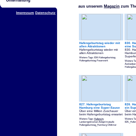
Unterhaltung
aus unserem
Magazin
zum The
Impressum
Datenschutz
Hafengeburtstag wieder mit
830. Ha
allen Attraktionen
eine Su
Hafengeburtstag wieder mit
830. Ha
allen Attraktionen
Hamburg
Superfe
Weitere Tags: 834-Hafengeburtstag
Hafengeburtstag-Feuerwerk
Weitere T
Auslaufpa
Hafengebu
827. Hafengeburtstag
826. Ha
Hamburg eine Super-Sause
ein Sup
Über eine Million Zuschauer
Über ei
beim Hafengeburtstag erwartet
beim Ha
Weitere Tags:
Hafencity
Weitere T
Landurngsbrücken Aidaprimataufe
826._Hafen
Hafengeburtstag_Hamburg Oldtimer