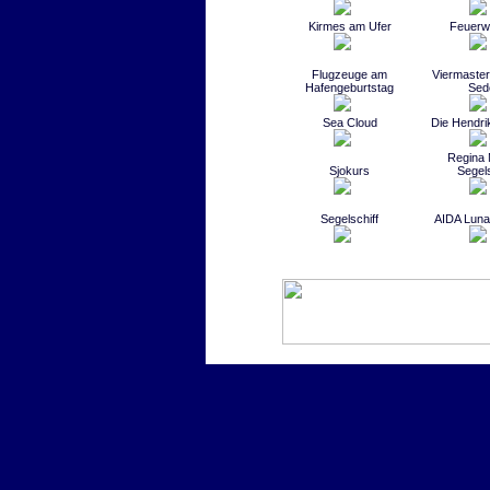
Kirmes am Ufer
Feuerw
Flugzeuge am
Viermaste
Hafengeburtstag
Sed
Sea Cloud
Die Hendri
Regina 
Sjokurs
Segels
Segelschiff
AIDA Luna