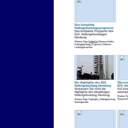
Das komplette
Hafengeburtstagsprogramm
Das komplette Programm des
824. Hafengeburtstages
Hamburg
Weitere Tags:
HafenCity
Museumshafen
Hafengeburtstag_Programm Oldtimer
Landungsbruecken
Die Highlights des 824.
Übersic
Hafengeburtstag Hamburg
823. Ha
Verpassen Sie nicht die
Auf ein
Highlights des diesjährigen
welches 
Hafengeburtstag Hamburg
Weitere T
Museumsha
Weitere Tags: Highlights_Hafengeburtstag
Auslaufparade