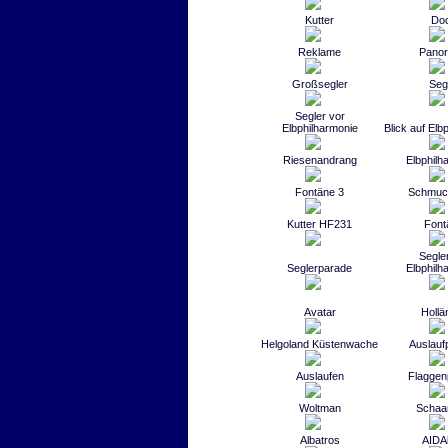
Kutter
Do
Reklame
Pano
Großsegler
Seg
Segler vor
Elbphilharmonie
Blick auf Elb
Riesenandrang
Elbphilh
Fontäne 3
Schmuc
Kutter HF231
Font
Segle
Seglerparade
Elbphilh
Avatar
Hollä
Helgoland Küstenwache
Auslauf
Auslaufen
Flaggen
Woltman
Schaa
Albatros
AIDA