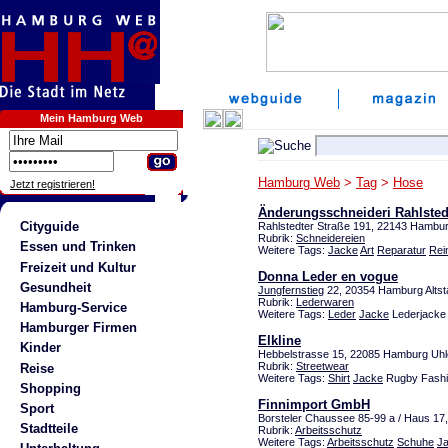
Mein Hamburg Web
Hamburg Web
>
Tag
>
Hose
Jetzt registrieren!
Änderungsschneideri Rahlste
Cityguide
Rahlstedter Straße 191, 22143 Hambur
Rubrik:
Schneidereien
Essen und Trinken
Weitere Tags:
Jacke
Art
Reparatur
Rei
Freizeit und Kultur
Donna Leder en vogue
Gesundheit
Jungfernstieg
22, 20354 Hamburg Altst
Rubrik:
Lederwaren
Hamburg-Service
Weitere Tags:
Leder
Jacke
Lederjacke
Hamburger Firmen
Elkline
Kinder
Hebbelstrasse 15, 22085 Hamburg Uhl
Rubrik:
Streetwear
Reise
Weitere Tags:
Shirt
Jacke
Rugby Fashi
Shopping
Finnimport GmbH
Sport
Borsteler Chaussee 85-99 a / Haus 17
Stadtteile
Rubrik:
Arbeitsschutz
Weitere Tags:
Arbeitsschutz
Schuhe
J