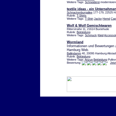
Weitere Tags:
Schneiderei
modernisier
textile ideas - ein Unternehm
Schnackenburgallee
177-179, 22525 Ha
Rubrik:
T-Shirts
Weitere Tags:
T-Shirt
Jacke
Hemd
Cap
Wolf & Wolf Gemischtwaren
Ritterstraße 11, 21614 Buxtehude
Rubrik:
Bekleidung
Weitere Tags:
Schmuck
Kleid
Accessoi
Wormland
Informationen und Bewertungen 
Hamburg Web.
Ballindamm
40, 20095 Hamburg Altstad
Rubrik:
Bekleidung
Weitere Tags:
Anzug
Bekleidung
Pullov
Bewertung:
Jetz