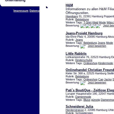
Unterhaltung
H&M
Informationen zu allen H&M Fili
Impressum
Datenschutz
Öffnungszeiten.
Heegbarg
31, 22391 Hamburg Poppenb
Rubrik:
Bekleidung
Weitere Tags:
T-Shirt
Kleid
Mode
Wäsc
Bewertung:
Jetzt be
Jeans-Projekt Hamburg
Ida-Ehre-Platz 4, 20095 Hamburg Altst
Rubrik:
Jeans
Weitere Tags:
Bekleidung
Jeans
Mode
Bewertung:
Jetzt bewerten
Little Rabbits
Lohkampstraße 76, 22523 Hamburg Eid
Rubrik:
Kinderschuhe
Weitere Tags:
Onlineshop
Kindermode
Onlinehandel Christian Freun
Kieler Str. 368 a, 22525 Hamburg Stelli
Rubrik:
Bekleidung
Weitere Tags:
Onlineshop
Cap
Jacke
Bewertung:
Jetzt bewerten
Pati´s BoutiQue - Zeitlose Ele
Luruper Hauptstraße 190, 22547 Hamb
Rubrik:
Damenmode
Weitere Tags:
Bluse
günstig
Damenmo
Schneiderei Julia
Herderstrasse
2, 22085 Hamburg Uhle
Rubrik:
Schneidereien