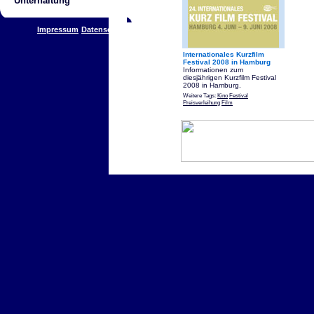
Unterhaltung
Impressum
Datenschutz
Internationales Kurzfilm
Festival 2008 in Hamburg
Informationen zum
diesjährigen Kurzfilm Festival
2008 in Hamburg.
Weitere Tags:
Kino
Festival
Preisverleihung
Film