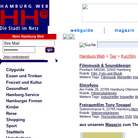
Mein Hamburg Web
Hamburg Web
>
Tag
>
Kurzfilm
Jetzt registrieren!
Filmmusik & Sounddesign
Cityguide
Postfach 540200, 22502 Hamburg
Rubrik:
Film, Foto und Musik
Essen und Trinken
Weitere Tags:
Filmmusik
Werbefilm
Ima
Freizeit und Kultur
films4you
Gesundheit
Am Felde 28, 22765 Hamburg Ottense
Rubrik:
Filmproduktionen
Hamburg-Service
Weitere Tags:
Industriefilm
Imagefilm
W
Hamburger Firmen
Freiraumfilm Tony Tonagel
Kinder
Suttnerstrasse 6, 22765 Hamburg
Alto
Rubrik:
Videoproduktionen
Reise
Weitere Tags:
Hochzeitsvideo
DVD
Vid
Shopping
aus unserem
Magazin
zum The
Sport
Stadtteile