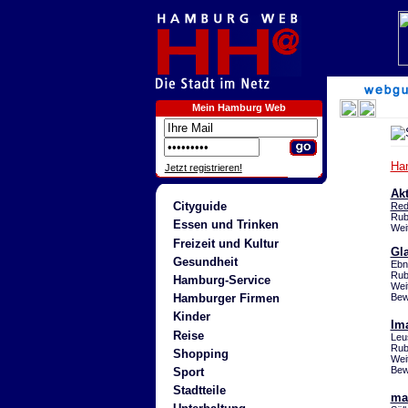
Mein Hamburg Web
Ha
Jetzt registrieren!
Ak
Cityguide
Red
Rub
Essen und Trinken
Wei
Freizeit und Kultur
Gla
Gesundheit
Ebn
Rub
Hamburg-Service
Wei
Bew
Hamburger Firmen
Kinder
Im
Reise
Leu
Rub
Shopping
Wei
Bew
Sport
Stadtteile
ma