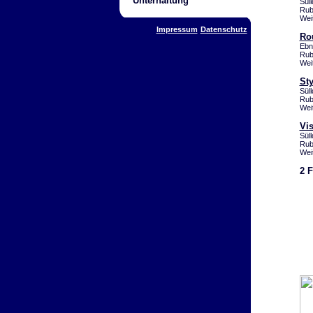
Unterhaltung
Sül
Rub
Wei
Impressum
Datenschutz
Ro
Ebn
Rub
Wei
St
Sül
Rub
Wei
Vis
Sül
Rub
Wei
2 