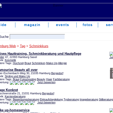
mburg Web
>
Tag
>
Schminkkurs
tives Hauttraining, Schminkberatung und Hautpflege
der
47, 22393 Hamburg Sasel
Je
rik:
Kosmetik
tere Tags:
Hochzeit
Braut
Schminken
Make-Up
Allergie
mourise Beauty all over
er-Eschenbach-Weg 30, 21035 Hamburg
Bergedorf
rik:
Styling und Make Up
tere Tags:
Braut
Fotoshooting
Beauty
Haar
Farbberatung
ertung:
Jetzt bewerten
age Konkret
schnerstraße 21, 21031 Hamburg
Bergedorf
rik:
Karriereberatung
tere Tags:
Bewerbungsberatung
Einkaufsbegleitung
Typberatung
Imageberatung
Stilberatun
ertung:
Jetzt bewerten
ke up-homeservice