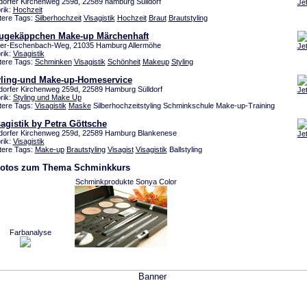
ldorfer Kirchenweg 259d, 22589 hamburg Sülldorf
Je
rik:
Hochzeit
tere Tags:
Silberhochzeit
Visagistik
Hochzeit
Braut
Brautstyling
ugekäppchen Make-up Märchenhaft
er-Eschenbach-Weg, 21035 Hamburg Allermöhe
Je
rik:
Visagistik
tere Tags:
Schminken
Visagistik
Schönheit
Makeup
Styling
yling-und Make-up-Homeservice
ldorfer Kirchenweg 259d, 22589 Hamburg Sülldorf
Je
rik:
Styling und Make Up
tere Tags:
Visagistik
Maske
Silberhochzeitstyling Schminkschule Make-up-Training
agistik by Petra Göttsche
ldorfer Kirchenweg 259d, 22589 Hamburg Blankenese
Je
rik:
Visagistik
tere Tags:
Make-up
Brautstyling
Visagist
Visagistik
Ballstyling
Fotos zum Thema Schminkkurs
Schminkprodukte Sonya Color
Farbanalyse