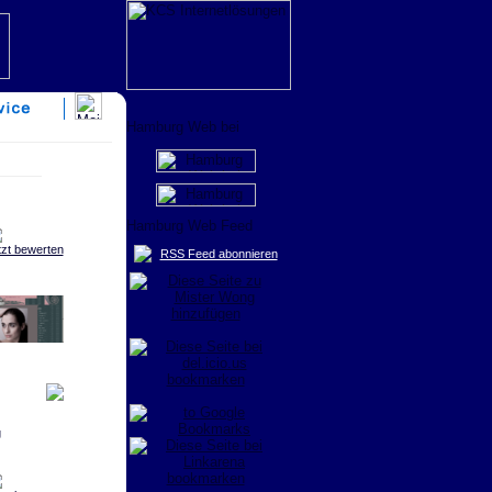
tzt bewerten
RSS Feed abonnieren
g