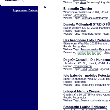
Unterhaltung
Weitere Tags:
Auto
Fahrrzeugfotografie 
Bildstudio Ziesche
Impressum
Datenschutz
Wandsbeker Marktstraße 164, 22041
Rubrik:
Fotostudios
Weitere Tags:
Fotografie
Aktfotografie
Daniela Möllenhoff STUDIO 
Kaiser-Wilhelm-Str. 53, 20355 Hambur
Rubrik:
Fotografen
Weitere Tags:
Fotostudio
Atelier
Fotogr
Das besondere Foto | Professi
Eidelstedter Weg 55a, 20255 Hamburg
Rubrik:
Fotografen
Weitere Tags:
Fotoproduktion
Beauty
A
Bewertung:
Jetz
DogsOnCatwalk - Die Hundemo
Theodorstr. 42 - 90, Haus 4, 22761 H
Rubrik:
Eventagenturen
Weitere Tags:
Hund
Sedcard
Dogcard 
foto-baby.de - mobiles Fotostud
Ebner-Eschenbach-Weg 32, 21035 H
Rubrik:
Fotografen
Weitere Tags:
Fotografie
Fotostudio
Ki
Fotograf Marcus Wagner mit St
Gaußstraße 16, 22765 Hamburg
Alton
Rubrik:
Fotostudios
Weitere Tags:
Beauty
Hochzeitsfotogra
Fotografin Louisa Schlepper