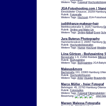
Weitere Tags:
Fotograf
Hochzeitsfotogr
JGA-Fotoshooting.com | Stan
Eimsbütteler Chausse, 20259 Hambur
Rubrik:
Fotografie
Weitere Tags:
Hochzeit
JGA-Fotoshooti
judithfranze-makeup+hair
Methfesselstraße 9, 20257 hamburg
Ei
Rubrik:
Styling und Make Up
Weitere Tags:
Styling
Abiball
Event
Sch
Jura Buterus Photography
Hammerbrookstr.3, 20097 Hamburg
St
Rubrik:
Hochzeitsfotografen
Weitere Tags:
Humor
Hochzeit
Weddin
Liina Görtzen - Bodypainting
Bergstraße
1-9, 21456 Reinbek
Billsted
Rubrik:
Bodypainting
Weitere Tags:
Bodypainting
JGA Babyba
Makeup&more
Bachstraße
153, 22083 Hamburg Uhle
Rubrik:
Hochzeitsfrisuren
Weitere Tags:
Artist
Visagist
Brautstyli
Marco Müller - freier Fotograf
Behringstr. 45, 22763 Hamburg Ottens
Rubrik:
Fotostudios
Weitere Tags:
Fotograf
Filmproduktion
Bewertung:
Jetzt be
Mareen Malessa Fotografie