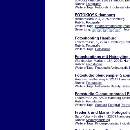
duwockskamp 26, 21029 Hamburg
Ber
Rubrik:
Fotografen
Weitere Tags:
Fotografin
Hochzeitsfoto
FOTOKIOSK Hamburg
Bismarckstraße 4, 20259 Hamburg
Rubrik:
Fotografen
Weitere Tags:
Hochzeitsfotografie
Even
Bewertung:
Jetz
Fotoshooting Hamburg
Loherstrasse 55, 22149 Hamburg Rahl
Rubrik:
Fotografie
Weitere Tags:
Fotostudio
Fotoshootings mit Hairstylin
Wandsbeker Marktstr. 164, 22041 Ha
Rubrik:
Fotostudios
Weitere Tags:
Fotostudio
Aktfotografie
Fotostudio blendenspiel Sabi
Rauchschwalbenweg 4, 22147 Hambu
Rubrik:
Fotostudios
Weitere Tags:
Fotostudio
Beauty
Bewer
Fotostudio Glamourphotos | F
Lederstraße 28, 22525 Hamburg Stelli
Rubrik:
Fotostudios
Weitere Tags:
Sedcard
Fotograf
Portrai
Frederik und Marie - Fotografi
Baron-Voght-Straße 4, 22609 Hamburg
Rubrik:
Kindergeburtstag
Weitere Tags:
Kindergeburtstag
individu