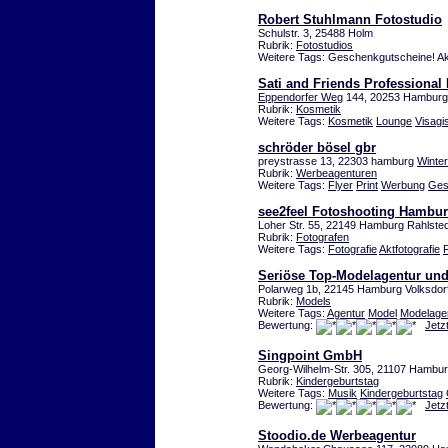
Robert Stuhlmann Fotostudio
Schulstr. 3, 25488 Holm
Rubrik:
Fotostudios
Weitere Tags: Geschenkgutscheine! A
Sati and Friends Professiona
Eppendorfer Weg
144, 20253 Hambur
Rubrik:
Kosmetik
Weitere Tags:
Kosmetik
Lounge
Visagis
schröder bösel gbr
preystrasse 13, 22303 hamburg
Winte
Rubrik:
Werbeagenturen
Weitere Tags:
Flyer
Print
Werbung
Ges
see2feel Fotoshooting Hambu
Loher Str. 55, 22149 Hamburg Rahlsted
Rubrik:
Fotografen
Weitere Tags:
Fotografie
Aktfotografie
Seriöse Top-Modelagentur und
Polarweg 1b, 22145 Hamburg Volksdor
Rubrik:
Models
Weitere Tags:
Agentur
Model
Modelage
Bewertung:
Jetz
Singpoint GmbH
Georg-Wilhelm-Str. 305, 21107 Hambu
Rubrik:
Kindergeburtstag
Weitere Tags:
Musik
Kindergeburtstag
Bewertung:
Jetz
Stoodio.de Werbeagentur