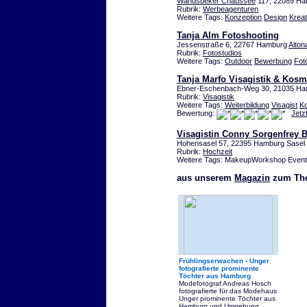
Wandsbeker Chaussee
117, 22089 Ha
Rubrik:
Werbeagenturen
Weitere Tags:
Konzeption
Design
Kreat
Tanja Alm Fotoshooting
Jessenstraße 6, 22767 Hamburg
Alton
Rubrik:
Fotostudios
Weitere Tags:
Outdoor
Bewerbung
Fot
Tanja Marfo Visagistik & Kosm
Ebner-Eschenbach-Weg 30, 21035 H
Rubrik:
Visagistik
Weitere Tags:
Weiterbildung
Visagist
K
Bewertung:
Jetz
Visagistin Conny Sorgenfrey B
Hohensasel 57, 22395 Hamburg Sasel
Rubrik:
Hochzeit
Weitere Tags: MakeupWorkshop Events
aus unserem
Magazin
zum The
Frühlingserwachen - Unger
fotografierte prominente
Töchter aus Hamburg
Modefotograf Andreas Hosch
fotografierte für das Modehaus
Unger prominente Töchter aus
Hamburg und Umgebung.