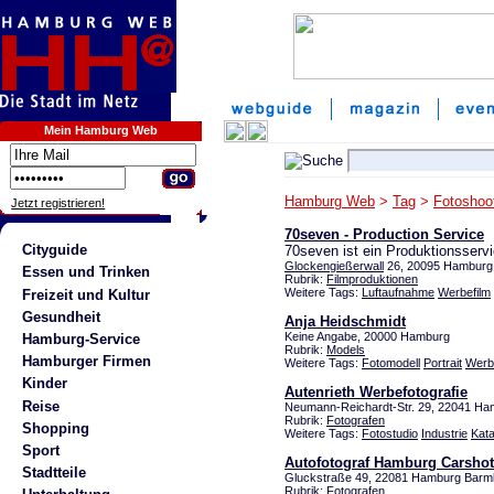
Mein Hamburg Web
Hamburg Web
>
Tag
>
Fotoshoo
Jetzt registrieren!
70seven - Production Service
Cityguide
70seven ist ein Produktionsserv
Glockengießerwall
26, 20095 Hamburg 
Essen und Trinken
Rubrik:
Filmproduktionen
Weitere Tags:
Luftaufnahme
Werbefilm
Freizeit und Kultur
Gesundheit
Anja Heidschmidt
Keine Angabe, 20000 Hamburg
Hamburg-Service
Rubrik:
Models
Hamburger Firmen
Weitere Tags:
Fotomodell
Portrait
Werb
Kinder
Autenrieth Werbefotografie
Reise
Neumann-Reichardt-Str. 29, 22041 Ha
Rubrik:
Fotografen
Shopping
Weitere Tags:
Fotostudio
Industrie
Kata
Sport
Autofotograf Hamburg Carsho
Stadtteile
Gluckstraße 49, 22081 Hamburg Bar
Rubrik:
Fotografen