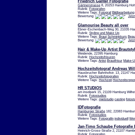
Friedrich Ganter Fotografie
Gärtnerstrasse
8, 20253 Hamburg Hohe
Rubrik:
Fotografen
Weitere Tags:
Fotograf
Bildbearbeitung
Bewertung:
Jetz
Glamourise Beauty all over
Ebner-Eschenbach-Weg 30, 21035 H
Rubrik:
Styling und Make Up
Weitere Tags:
Braut
Schminkkurs
Beau
Bewertung:
Jetz
Hair & Make-Up Artist Brautstyl
Weidende, 22395 Hamburg
Rubrik:
Hochzeitsfrisuren
Weitere Tags:
Artist
Brautfrisur
Make-U
Hochzeitsfotograf Andreas Wi
Hausbrucher Bahnhofstr. 13, 21147 
Rubrik:
Hochzeitsfotografen
Weitere Tags:
Hochzeit
Hochzeitsrepo
HR STUDIOS
am inselpark 15, 21109 Hamburg Wilh
Rubrik:
Fotostudios
Weitere Tags:
mietstudio
casting
fotost
IDFotografie
Hamburger Straße
182, 22083 Hambu
Rubrik:
Fotostudios
Weitere Tags:
Fotografin
individuell
Wer
Jan-Timo Schaube Fotografie 
Heinrich-Gross-Straße 2, 21107 Hamb
Rubrik:
Fotografen