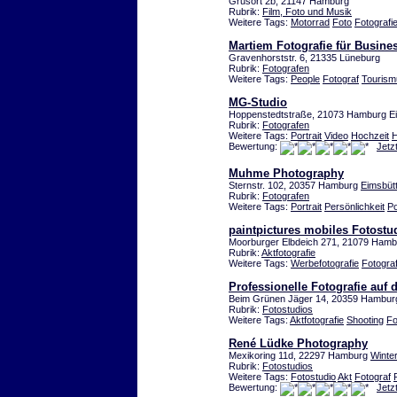
Grusort 2b, 21147 Hamburg
Rubrik:
Film, Foto und Musik
Weitere Tags:
Motorrad
Foto
Fotografi
Martiem Fotografie für Busin
Gravenhorststr. 6, 21335 Lüneburg
Rubrik:
Fotografen
Weitere Tags:
People
Fotograf
Tourism
MG-Studio
Hoppenstedtstraße, 21073 Hamburg Ei
Rubrik:
Fotografen
Weitere Tags:
Portrait
Video
Hochzeit
H
Bewertung:
Jetz
Muhme Photography
Sternstr. 102, 20357 Hamburg
Eimsbütt
Rubrik:
Fotografen
Weitere Tags:
Portrait
Persönlichkeit
Po
paintpictures mobiles Fotostudi
Moorburger Elbdeich 271, 21079 Ham
Rubrik:
Aktfotografie
Weitere Tags:
Werbefotografie
Fotogra
Professionelle Fotografie auf
Beim Grünen Jäger 14, 20359 Hambu
Rubrik:
Fotostudios
Weitere Tags:
Aktfotografie
Shooting
Fo
René Lüdke Photography
Mexikoring 11d, 22297 Hamburg
Winte
Rubrik:
Fotostudios
Weitere Tags:
Fotostudio
Akt
Fotograf
Bewertung:
Jetz