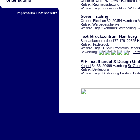
Unterhaltung
Osdorfer Weg 147, 22607 Hamburg Gr
Rubrik:
Raumausstattung
Weitere Tags:
Inneneinrichtung
Wohnstof
Impressum
Datenschutz
Seven Trading
Grosse Bleichen 32, 20354 Hamburg M
Rubrik:
Werbegeschenke
Weitere Tags:
Siebdruck
Veredelung
Ge
Textildruckzentrum Hamburg
Schnackenburgallee
177-179, 22525 Ha
Rubrik:
Textildruck
Weitere Tags:
T-Shirt
Promotion
Beflock
Bewertung:
Jetz
VIP Textilhandel & Design G
Koppel
34-36, 20099 Hamburg
St. Geo
Rubrik:
Bekleidung
Weitere Tags:
Bekleidung
Fashion
Bed