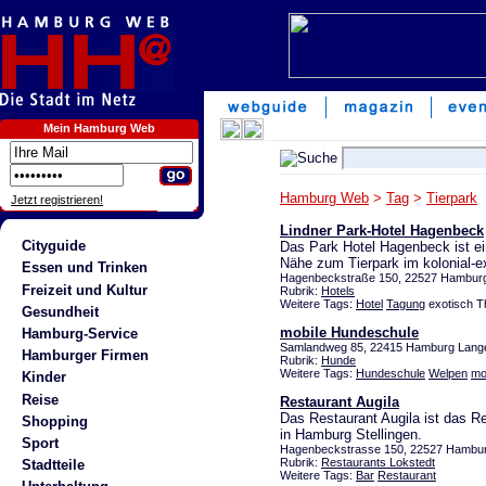
Mein Hamburg Web
Hamburg Web
>
Tag
>
Tierpark
Jetzt registrieren!
Lindner Park-Hotel Hagenbeck
Cityguide
Das Park Hotel Hagenbeck ist ein
Nähe zum Tierpark im kolonial-ex
Essen und Trinken
Hagenbeckstraße 150, 22527 Hamburg 
Freizeit und Kultur
Rubrik:
Hotels
Weitere Tags:
Hotel
Tagung
exotisch T
Gesundheit
mobile Hundeschule
Hamburg-Service
Samlandweg 85, 22415 Hamburg Lang
Hamburger Firmen
Rubrik:
Hunde
Weitere Tags:
Hundeschule
Welpen
mo
Kinder
Reise
Restaurant Augila
Das Restaurant Augila ist das R
Shopping
in Hamburg Stellingen.
Sport
Hagenbeckstrasse 150, 22527 Hamburg
Rubrik:
Restaurants Lokstedt
Stadtteile
Weitere Tags:
Bar
Restaurant