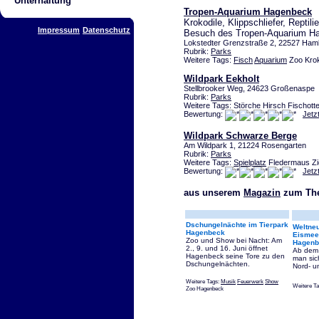
Unterhaltung
Tropen-Aquarium Hagenbeck
Krokodile, Klippschliefer, Reptil
Impressum
Datenschutz
Besuch des Tropen-Aquarium H
Lokstedter Grenzstraße 2, 22527 Ham
Rubrik:
Parks
Weitere Tags:
Fisch
Aquarium
Zoo Krok
Wildpark Eekholt
Stellbrooker Weg, 24623 Großenaspe
Rubrik:
Parks
Weitere Tags: Störche Hirsch Fischotter
Bewertung:
Jetz
Wildpark Schwarze Berge
Am Wildpark 1, 21224 Rosengarten
Rubrik:
Parks
Weitere Tags:
Spielplatz
Fledermaus Zi
Bewertung:
Jetz
aus unserem
Magazin
zum The
Dschungelnächte im Tierpark
Weltneu
Hagenbeck
Eismeer
Zoo und Show bei Nacht: Am
Hagenb
2., 9. und 16. Juni öffnet
Ab dem 
Hagenbeck seine Tore zu den
man sic
Dschungelnächten.
Nord- u
Weitere Tags:
Musik
Feuerwerk
Show
Weitere Ta
Zoo Hagenbeck