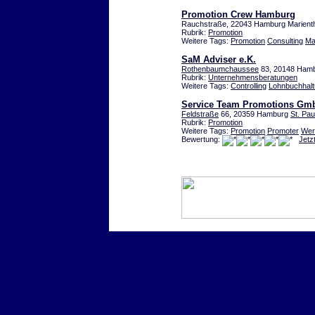
Promotion Crew Hamburg
Rauchstraße, 22043 Hamburg Marient
Rubrik:
Promotion
Weitere Tags:
Promotion
Consulting
Ma
SaM Adviser e.K.
Rothenbaumchaussee
83, 20148 Ham
Rubrik:
Unternehmensberatungen
Weitere Tags:
Controlling
Lohnbuchhal
Service Team Promotions Gm
Feldstraße
66, 20359 Hamburg
St. Paul
Rubrik:
Promotion
Weitere Tags:
Promotion
Promoter
Wer
Bewertung:
Jetz