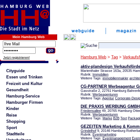
Mein Hamburg Web
Hamburg Web
>
Tag
>
Verkaufs
Jetzt registrieren!
aktiv-plandesign Verkaufsförd
Cityguide
Marienthaler Strasse 163a, 20535 H
Rubrik:
Immobilien
Essen und Trinken
Weitere Tags:
immobilienmakler
archite
Freizeit und Kultur
CG-PARTNER Werbeagentur 
Gesundheit
Gasstraße 2, 22761 Hamburg Bahrenf
Rubrik:
Werbeagenturen
Hamburg-Service
Weitere Tags:
Agentur
Corporate-Desi
Hamburger Firmen
DIE PRAXIS WERBUNG GMBH
Kinder
Friedensallee
49, 20765 Hamburg Otte
Rubrik:
Werbeagenturen
Reise
Weitere Tags:
Marke
B2B
Text
Packag
Shopping
GEZEITEN Marketing & Kommu
Sport
Grindelhof
9, 20146 Hamburg Rotherb
Stadtteile
Rubrik:
Eventmarketing
Weitere Tags:
Eventmanagement
Even