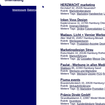
Unterhaltung
HERZMACHT marketing
Kirchdorf 32, 25335 Neuendorf
Impressum
Datenschutz
Rubrik:
Marketingberatung
Weitere Tags:
Marketing
Handwerker
L
Inken Voss Design
Keplerstrasse 11, 22765 Hamburg Ott
Rubrik:
Innenarchitekten
Weitere Tags:
Styling
Fotoproduktion
C
Madaus, Licht + Vernier Wer
Alter Wall 55, 20457 Hamburg Altstadt
Rubrik:
Werbeagenturen
Weitere Tags:
Produktion
Anzeige
Desi
Marketingdesign Streu
Rutschbahn 10, 20146 Hamburg Roth
Rubrik:
Markenführung
Weitere Tags:
3D
Gestalten
Messe
Dis
Paulat - Werbung in allen Med
Waldweg
85, 22393 Hamburg Sasel
Rubrik:
Werbung und Marketing
Weitere Tags:
Werbung
Design
POS
Re
Pjuma events
Brandshoferdeich 33, 20539 Hamburg 
Rubrik:
Verkaufsförderung
Weitere Tags:
Pr
Marketing
Promotion
Prämie Direkt GmbH
Strandbaddamm 4, 22887 Wedel Wede
Rubrik:
Incentives
Weitere Tags:
Kundenbindung
Neukund