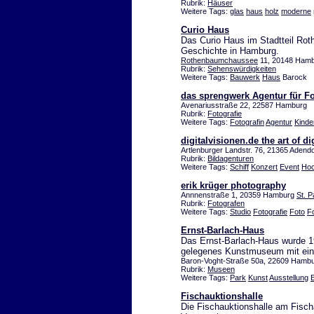
Rubrik:
Häuser
Weitere Tags:
glas
haus
holz
moderne
Curio Haus
Das Curio Haus im Stadtteil Rot
Geschichte in Hamburg.
Rothenbaumchaussee
11, 20148 Ham
Rubrik:
Sehenswürdigkeiten
Weitere Tags:
Bauwerk
Haus
Barock
das sprengwerk Agentur für Fo
Avenariusstraße 22, 22587 Hamburg
Rubrik:
Fotografie
Weitere Tags:
Fotografin
Agentur
Kinde
digitalvisionen.de the art of 
Artlenburger Landstr. 76, 21365 Adendo
Rubrik:
Bildagenturen
Weitere Tags:
Schiff
Konzert
Event
Hoc
erik krüger photography
Annnenstraße 1, 20359 Hamburg
St. P
Rubrik:
Fotografen
Weitere Tags:
Studio
Fotografie
Foto
F
Ernst-Barlach-Haus
Das Ernst-Barlach-Haus wurde 19
gelegenes Kunstmuseum mit eine
Baron-Voght-Straße 50a, 22609 Hambur
Rubrik:
Museen
Weitere Tags:
Park
Kunst
Ausstellung
Fischauktionshalle
Die Fischauktionshalle am Fischa