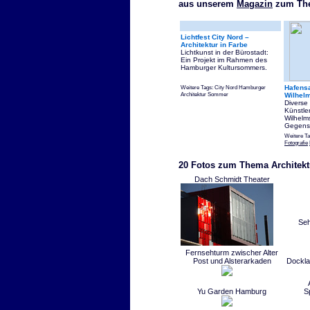
aus unserem
Magazin
zum The
Lichtfest City Nord –
Architektur in Farbe
Lichtkunst in der Bürostadt:
Ein Projekt im Rahmen des
Hamburger Kultursommers.
Weitere Tags: City Nord Hamburger
Hafensa
Architektur Sommer
Wilhel
Diverse
Künstler
Wilhelm
Gegens
Weitere T
Fotografie
20 Fotos zum Thema Architekt
Dach Schmidt Theater
Seh
Fernsehturm zwischer Alter
Post und Alsterarkaden
Dockl
Yu Garden Hamburg
S