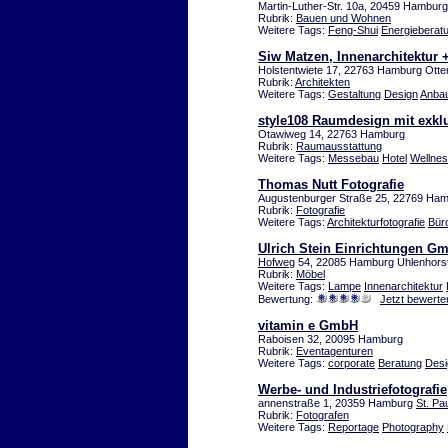
Martin-Luther-Str. 10a, 20459 Hambur
Rubrik:
Bauen und Wohnen
Weitere Tags:
Feng-Shui
Energieberat
Siw Matzen, Innenarchitektur 
Holstentwiete 17, 22763 Hamburg Ott
Rubrik:
Architekten
Weitere Tags:
Gestaltung
Design
Anba
style108 Raumdesign mit exklu
Otawiweg 14, 22763 Hamburg
Rubrik:
Raumausstattung
Weitere Tags:
Messebau
Hotel
Wellne
Thomas Nutt Fotografie
Augustenburger Straße 25, 22769 Ha
Rubrik:
Fotografie
Weitere Tags:
Architekturfotografie
Bür
Ulrich Stein Einrichtungen G
Hofweg
54, 22085 Hamburg Uhlenhors
Rubrik:
Möbel
Weitere Tags:
Lampe
Innenarchitektur
Bewertung:
Jetzt bewerte
vitamin e GmbH
Raboisen 32, 20095 Hamburg
Rubrik:
Eventagenturen
Weitere Tags:
corporate
Beratung
Desi
Werbe- und Industriefotografie
annenstraße 1, 20359 Hamburg
St. Pau
Rubrik:
Fotografen
Weitere Tags:
Reportage
Photography