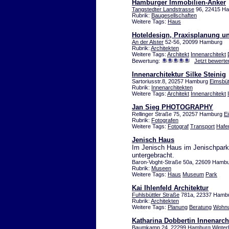
Hamburger Immobilien-Anker
Tangstedter Landstrasse
96, 22415 H
Rubrik:
Baugesellschaften
Weitere Tags:
Haus
Hoteldesign, Praxisplanung und
An der Alster
52-56, 20099 Hamburg
Rubrik:
Architekten
Weitere Tags:
Architekt
Innenarchitekt
Bewertung:
Jetzt bewerte
Innenarchitektur Silke Steinig
Sartoriusstr.8, 20257 Hamburg
Eimsbüt
Rubrik:
Innenarchitekten
Weitere Tags:
Architekt
Innenarchitekt
Jan Sieg PHOTOGRAPHY
Rellinger Straße 75, 20257 Hamburg
Ei
Rubrik:
Fotografen
Weitere Tags:
Fotograf
Transport
Hafe
Jenisch Haus
Im Jenisch Haus im Jenischpark
untergebracht.
Baron-Voght-Straße 50a, 22609 Hamb
Rubrik:
Museen
Weitere Tags:
Haus
Museum
Park
Kai Ihlenfeld Architektur
Fuhlsbüttler Straße
781a, 22337 Hambu
Rubrik:
Architekten
Weitere Tags:
Planung
Beratung
Wohn
Katharina Dobbertin Innenarch
Baumkamp 24, 22299 Hamburg
Winter