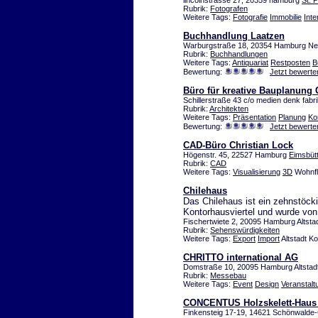
lincolnstrasse 27, 20359 hamburg
St. P
Rubrik:
Fotografen
Weitere Tags:
Fotografie
Immobilie
Inte
Buchhandlung Laatzen
Warburgstraße 18, 20354 Hamburg Ne
Rubrik:
Buchhandlungen
Weitere Tags:
Antiquariat
Restposten
B
Bewertung:
Jetzt bewerte
Büro für kreative Bauplanung C
Schillerstraße 43 c/o medien denk fa
Rubrik:
Architekten
Weitere Tags:
Präsentation
Planung
Ko
Bewertung:
Jetzt bewerte
CAD-Büro Christian Lock
Högenstr. 45, 22527 Hamburg
Eimsbütt
Rubrik:
CAD
Weitere Tags:
Visualisierung
3D
Wohnfl
Chilehaus
Das Chilehaus ist ein zehnstöc
Kontorhausviertel und wurde von
Fischertwiete 2, 20095 Hamburg Altsta
Rubrik:
Sehenswürdigkeiten
Weitere Tags:
Export
Import
Altstadt K
CHRITTO international AG
Domstraße 10, 20095 Hamburg Altstad
Rubrik:
Messebau
Weitere Tags:
Event
Design
Veranstalt
CONCENTUS Holzskelett-Hau
Finkensteig 17-19, 14621 Schönwalde-