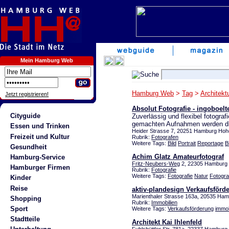
Mein Hamburg Web
Hamburg Web
>
Tag
>
Architekt
Jetzt registrieren!
Absolut Fotografie - ingoboel
Cityguide
Zuverlässig und flexibel fotografi
gemachten Aufnahmen werden digi
Essen und Trinken
Heider Strasse 7, 20251 Hamburg Hohe
Freizeit und Kultur
Rubrik:
Fotografen
Weitere Tags:
Bild
Portrait
Reportage
B
Gesundheit
Achim Glatz Amateurfotograf
Hamburg-Service
Fritz-Neubers-Weg
2, 22305 Hamburg
Hamburger Firmen
Rubrik:
Fotografie
Weitere Tags:
Fotografie
Natur
Fotogra
Kinder
Reise
aktiv-plandesign Verkaufsförd
Marienthaler Strasse 163a, 20535 H
Shopping
Rubrik:
Immobilien
Sport
Weitere Tags:
Verkaufsförderung
immob
Stadtteile
Architekt Kai Ihlenfeld