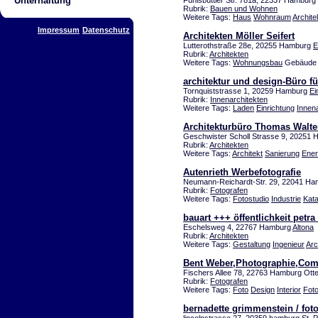
Unterhaltung
Fuhlsbüttler Str. 781a, 22337 Hamburg
Rubrik:
Bauen und Wohnen
Weitere Tags:
Haus
Wohnraum
Archite
Impressum
Datenschutz
Architekten Möller Seifert
Lutterothstraße 28e, 20255 Hamburg
E
Rubrik:
Architekten
Weitere Tags:
Wohnungsbau
Gebäude 
architektur und design-Büro fü
Tornquiststrasse 1, 20259 Hamburg
Ei
Rubrik:
Innenarchitekten
Weitere Tags:
Laden
Einrichtung
Innena
Architekturbüro Thomas Walte
Geschwister Scholl Strasse 9, 20251
Rubrik:
Architekten
Weitere Tags:
Architekt
Sanierung
Ener
Autenrieth Werbefotografie
Neumann-Reichardt-Str. 29, 22041 Ha
Rubrik:
Fotografen
Weitere Tags:
Fotostudio
Industrie
Kata
bauart +++ öffentlichkeit pe
Eschelsweg 4, 22767 Hamburg
Altona
Rubrik:
Architekten
Weitere Tags:
Gestaltung
Ingenieur
Arc
Bent Weber,Photographie,Co
Fischers Allee 78, 22763 Hamburg Ott
Rubrik:
Fotografen
Weitere Tags:
Foto
Design
Interior
Foto
bernadette grimmenstein / foto