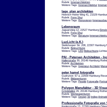
Rubrik:
Innenarchitekten
Weitere Tags:
Innenarchitektur
Innenar
lage_plan architekten
Heinrich-Heine-Weg 41, 21029 Hambu
Rubrik:
Feng Shui
Weitere Tags:
Renovieren
Innenausba
Lebensraum
Jaguarstieg 12, 22527 Hamburg
Eimsbü
Rubrik:
Feng Shui
Weitere Tags:
Beratung
Innenarchitekt
LuzLicht (e.K.)
Steilshooper Str. 208, 22307 Hamburg M
Rubrik:
Beleuchtung
Weitere Tags:
LED
Beleuchtung
Lichtw
PAI - Petersen Architekten - In
Hallerstraße
30, 20146 Hamburg Roth
Rubrik:
Architekten
Weitere Tags:
Ingenieur
Architekt
Mana
peter hamel fotografie
Gudrunstr. 67 a, 22559 Hamburg Riss
Rubrik:
Bildagenturen
Weitere Tags:
People
Fotografie
Portrai
Polygon Manufaktur - 3D Visua
Grindelallee
26, 20146 Hamburg Roth
Rubrik:
Werbeagenturen
Weitere Tags:
Design
3d
Indigo
Animati
Professionelle Fotografie von
Keplerstraße 13, 22765 hamburg Otte