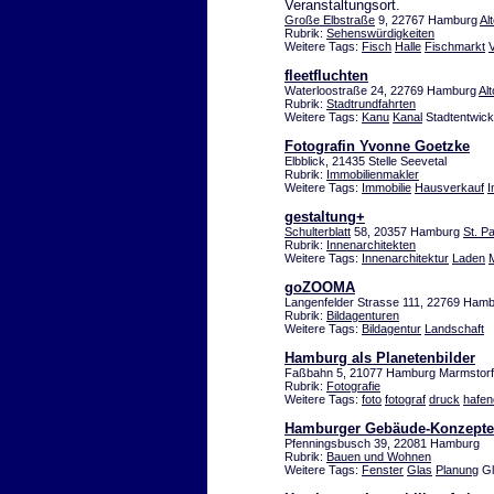
Veranstaltungsort.
Große Elbstraße
9, 22767 Hamburg
Al
Rubrik:
Sehenswürdigkeiten
Weitere Tags:
Fisch
Halle
Fischmarkt
fleetfluchten
Waterloostraße 24, 22769 Hamburg
Al
Rubrik:
Stadtrundfahrten
Weitere Tags:
Kanu
Kanal
Stadtentwick
Fotografin Yvonne Goetzke
Elbblick, 21435 Stelle Seevetal
Rubrik:
Immobilienmakler
Weitere Tags:
Immobilie
Hausverkauf
I
gestaltung+
Schulterblatt
58, 20357 Hamburg
St. Pa
Rubrik:
Innenarchitekten
Weitere Tags:
Innenarchitektur
Laden
goZOOMA
Langenfelder Strasse 111, 22769 Ham
Rubrik:
Bildagenturen
Weitere Tags:
Bildagentur
Landschaft
Hamburg als Planetenbilder
Faßbahn 5, 21077 Hamburg Marmstorf
Rubrik:
Fotografie
Weitere Tags:
foto
fotograf
druck
hafen
Hamburger Gebäude-Konzepte 
Pfenningsbusch 39, 22081 Hamburg
Rubrik:
Bauen und Wohnen
Weitere Tags:
Fenster
Glas
Planung
Gl