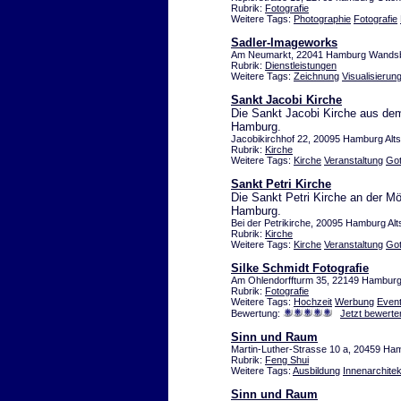
Rubrik:
Fotografie
Weitere Tags:
Photographie
Fotografie
Sadler-Imageworks
Am Neumarkt, 22041 Hamburg Wands
Rubrik:
Dienstleistungen
Weitere Tags:
Zeichnung
Visualisierun
Sankt Jacobi Kirche
Die Sankt Jacobi Kirche aus dem 
Hamburg.
Jacobikirchhof 22, 20095 Hamburg Alts
Rubrik:
Kirche
Weitere Tags:
Kirche
Veranstaltung
Got
Sankt Petri Kirche
Die Sankt Petri Kirche an der Mö
Hamburg.
Bei der Petrikirche, 20095 Hamburg Alt
Rubrik:
Kirche
Weitere Tags:
Kirche
Veranstaltung
Got
Silke Schmidt Fotografie
Am Ohlendorffturm 35, 22149 Hamburg
Rubrik:
Fotografie
Weitere Tags:
Hochzeit
Werbung
Even
Bewertung:
Jetzt bewerte
Sinn und Raum
Martin-Luther-Strasse 10 a, 20459 Ha
Rubrik:
Feng Shui
Weitere Tags:
Ausbildung
Innenarchitek
Sinn und Raum