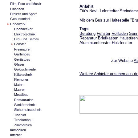
Film, Foto und Musik
Anfahrt
Finanzen
Für's Navi: Lokstedter Steinda
Freizeit und Sport
Genussmittel
Mit dem Bus zur Haltestelle "Bru
Handwerk
Tags
Dachdecker
Beratung
Fenster
Rollläden
Sonn
Elektrotechnik
Reparatur
Briefkästen Haustüren 
Erd- und Tiefbau
Aluminiumfenster Holzfenster
Fenster
Freimaurer
Gartenbau
Gerüstbau
Zur Website
Al
Glaser
Goldschmiede
Weitere Anbieter ansehen aus de
Kältetechnik
Klempner
Maler
Maurer
Metallbau
Restauration
Sanitärtechnik
Sicherheitstechnik
Tischler
Trockenbau
Zimmereien
Immobilien
Internet