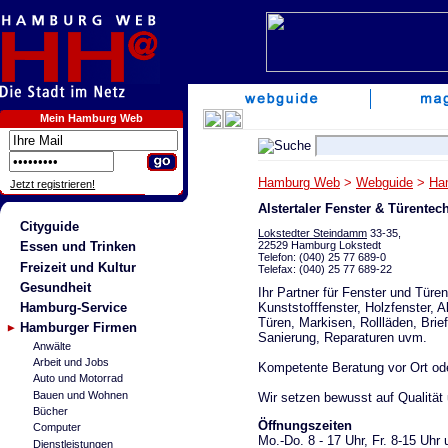
Mein Hamburg Web
Hamburg Web
>
Webguide
>
Ha
Jetzt registrieren!
Alstertaler Fenster & Türente
Cityguide
Lokstedter Steindamm
33-35,
22529 Hamburg Lokstedt
Essen und Trinken
Telefon: (040) 25 77 689-0
Freizeit und Kultur
Telefax: (040) 25 77 689-22
Gesundheit
Ihr Partner für Fenster und Türe
Kunststofffenster, Holzfenster, A
Hamburg-Service
Türen, Markisen, Rollläden, Bri
Hamburger Firmen
Sanierung, Reparaturen uvm.
Anwälte
Arbeit und Jobs
Kompetente Beratung vor Ort ode
Auto und Motorrad
Bauen und Wohnen
Wir setzen bewusst auf Qualität
Bücher
Öffnungszeiten
Computer
Mo.-Do. 8 - 17 Uhr, Fr. 8-15 Uhr
Dienstleistungen