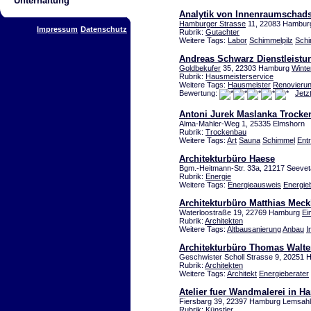
Unterhaltung
Analytik von Innenraumschad
Hamburger Strasse
11, 22083 Hamburg
Impressum
Datenschutz
Rubrik:
Gutachter
Weitere Tags:
Labor
Schimmelpilz
Sch
Andreas Schwarz Dienstleistu
Goldbekufer
35, 22303 Hamburg
Winte
Rubrik:
Hausmeisterservice
Weitere Tags:
Hausmeister
Renovieru
Bewertung:
Jetz
Antoni Jurek Maslanka Trocke
Alma-Mahler-Weg 1, 25335 Elmshorn
Rubrik:
Trockenbau
Weitere Tags:
Art
Sauna
Schimmel
Ent
Architekturbüro Haese
Bgm.-Heitmann-Str. 33a, 21217 Seevet
Rubrik:
Energie
Weitere Tags:
Energieausweis
Energie
Architekturbüro Matthias Mec
Waterloostraße 19, 22769 Hamburg
Ei
Rubrik:
Architekten
Weitere Tags:
Altbausanierung
Anbau
I
Architekturbüro Thomas Walte
Geschwister Scholl Strasse 9, 20251
Rubrik:
Architekten
Weitere Tags:
Architekt
Energieberater
Atelier fuer Wandmalerei in 
Fiersbarg 39, 22397 Hamburg Lemsahl-
Rubrik:
Künstler