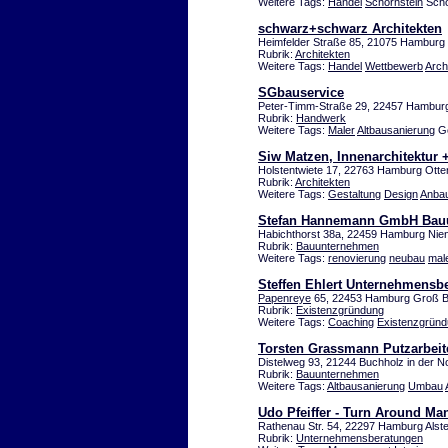
Weitere Tags:
Handel
Schornstein
Scho
schwarz+schwarz Architekten
Heimfelder Straße 85, 21075 Hamburg
Rubrik:
Architekten
Weitere Tags:
Handel
Wettbewerb
Arch
SGbauservice
Peter-Timm-Straße 29, 22457 Hambur
Rubrik:
Handwerk
Weitere Tags:
Maler
Altbausanierung
Ge
Siw Matzen, Innenarchitektur 
Holstentwiete 17, 22763 Hamburg Ott
Rubrik:
Architekten
Weitere Tags:
Gestaltung
Design
Anba
Stefan Hannemann GmbH Bau
Habichthorst 38a, 22459 Hamburg Nien
Rubrik:
Bauunternehmen
Weitere Tags:
renovierung
neubau
mal
Steffen Ehlert Unternehmensb
Papenreye
65, 22453 Hamburg Groß B
Rubrik:
Existenzgründung
Weitere Tags:
Coaching
Existenzgrün
Torsten Grassmann Putzarbeit
Distelweg 93, 21244 Buchholz in der N
Rubrik:
Bauunternehmen
Weitere Tags:
Altbausanierung
Umbau
Udo Pfeiffer - Turn Around M
Rathenau Str. 54, 22297 Hamburg Alste
Rubrik:
Unternehmensberatungen