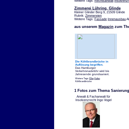
Weitere Tags:
Rechtsanwalt
Insolvenz
Zimmerei Lühring, Glinde
Kleiner Glinder Berg 9, 21509 Glinde
Rubrik:
Zimmereien
Weitere Tags:
Fassade
Innenausbau
A
aus unserem
Magazin
zum The
Die Köhlbrandbrücke in
Auflösung begriffen.
Das Hamburger
Verkehrsnadelöhr wird bis
Jahresende grundsaniert.
Weitere Tags:
Elbe
Hafen
Köhlbrandbrücke
1 Fotos zum Thema Sanierun
Anwalt & Fachanwalt für
Insolvenzrecht Ingo Vogel