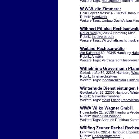
Weitere Tags:
Management
Interimman
W.W.W. die Zimmerer
Hein Hoyer Strasse 46, 20359 Hambu
Rubrik:
Handwerk
Weitere Tags:
Umbau
Dach
Anbau
Hau
Wähnert Pillokat Rechtsanwal
Neuer Wall
80, 20354 Hamburg Mitte
Rubrik:
Insolvenzrecht
Weitere Tags:
Wirtschaftsrecht
Insolve
Weiland Rechtsanwälte
Am Kaiserkai
62, 20345 Hamburg
Hafe
Rubrik:
Anwälte
Weitere Tags:
Vertragsrecht
Insolvenz
Wilhelmina Grovermann Plan
Geibelstraße 54, 22303 Hamburg
Wint
Rubrik:
Innenarchitekten
Weitere Tags:
Innenarchitektur
Einrich
Winterhude Dienstleistungen
Goldbekufer
35, 22303 Hamburg
Winte
Rubrik:
Gewerbeimmobilien
Weitere Tags:
maler
Pflege
Renovierun
WIWA Wilko Wagner GmbH
Hovestraße 21, 20539 Hamburg Vedde
Rubrik:
Bauen und Wohnen
Weitere Tags: Abbruch Rückbau Kampf
Wülfing Zeuner Rechel Rechtsa
Lehmweg
17, 20251 Hamburg Eppendo
Rubrik:
Gesellschaftsrecht