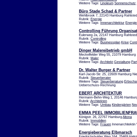
Weitere Tags:
Linoleum
Sonnenschutz
Büro Stade Schad & Partner
Wehlbrook 7, 22143 Hamburg Rahlsted
Rubrik:
Energie
Weitere Tags:
Innenarchitektur
Energi
Controlling Führung Organisa
Eulerweg 2a, 22147 Hamburg Rahlsted
Rubrik:
Controlling
Weitere Tags:
Businessplan
Krise
Contr
Dinger Malereibetrieb gmbH
Meckelfelder Weg 55, 21079 Hamburg S
Rubrik:
Maler
Weitere Tags:
Architekt
Gestaltung
Par
Dr. Walter Burger & Partner
Karl-Jacob-Str. 25, 22609 Hamburg Ni
Rubrik:
Steuerberater
Weitere Tags:
Steuerberatung
Erbschaf
Ueberschuss-Rechnung
EBERT ARCHITEKTUR
Hermann-Behn-Weg 1, 20146 Hambur
Rubrik:
Architekten
Weitere Tags:
Umbau
Kindergärten
Ne
EMMA PEEL IMMOBILIENFRA
Königstr. 26, 22767 Hamburg
Altona
Rubrik:
Immobilien
Weitere Tags:
Frauen
Innenarchitektin 
Energieberatung Elbmarsch
Friedrichshulder Weg 164, 25469 Hals