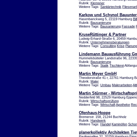
Rubrik:
Klempner
Weitere Tags:
Sanitärtechnik
Fliesenar
Karkow und Schynol Bauunte
Hasenbanckweg 5, 22119 Hamburg
Bil
Rubrik:
Bausanierung
Weitere Tags:
Bausanierung
Fassade
KruseRüttinger & Partner
Ludwig-Erhard-Straße 6, 20459 Hambur
Rubrik:
Unternehmensberatungen
Weitere Tags:
Consulting
Krise
Planun
Lindemann Bauausführung G
Hummelsbütteler Landstraße 96, 223
Rubrik:
Bausanierung
Weitere Tags:
Statik
Tischlerei
Abfangu
Martin Meyer GmbH
Theodorstraße 41 r, 22761 Hamburg B
Rubrik:
Maler
Weitere Tags:
Umbau
Malerarbeiten
Al
Martin Stürmer - Wirtschaftspr
Nedderfeld 98, 22529 Hamburg Eppend
Rubrik:
Wirtschaftsprüfung
Weitere Tags:
Wirtschaft
Apotheke
Rec
Ofenhaus-Hoppe
Bremerstr. 158, 21244 Buchholz
Rubrik:
Handwerk
Weitere Tags:
Handel
Kaminöfen
Schor
planerkollektiv Architekten Ti
Paulinenallee 32, 20259 Hamburg
Eimsb