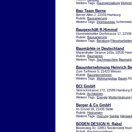
Weitere Tags:
Raumgestaltung
Wohne
Bau Team Berne
Berner Allee 2, 22159 Hamburg
Rubrik:
Bausanierung
Weitere Tags:
Innenausbau
Schimmels
Baugeschäft R.Himmel
Hummelsbüttler Dorfstrasse 17, 223
Rubrik:
Bausanierung
Weitere Tags:
Beratung
Fliesenarbeite
Baumärkte in Deutschland
Marienthaler Strasse 163a, 20535 H
Rubrik:
Baumärkte
Weitere Tags:
Suchmaschine
Baumark
Bauunternehmung Heinrich B
Zum Torfmoor 5, 21423 Winsen
Rubrik:
Bauunternehmen
Weitere Tags:
Wohnungsbau
Bauen
Ro
BCI GmbH
Simrockstrasse 172, 22589 Hamburg 
Rubrik:
Architekten
Weitere Tags:
Energie
Modernisierung
Berger & Co GmbH
Im Grund 18, 21435 Stelle
Rubrik:
Heizungen
Weitere Tags:
Heizung
Sanitär
Klimaan
BODEN DESIGN H. Rabel
Bestestieg 32, 22851 Norderstedt Hum
Rubrik:
Raumausstattung