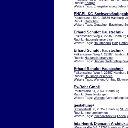
Rubrik:
Energie
Weitere Tags:
Energieberatung
Beleuc
ENGEL KG Sachverständigenb
Peutestrasse 53 C, 20539 Hamburg Ve
Rubrik:
Gutachter
Weitere Tags:
Gutachten
Bauleitung
Sc
Erhard Schuldt Haustechnik
Falkensteiner Weg 4, 22587 Hamburg 
Rubrik:
Hausmeisterservice
Weitere Tags:
Haustechnik
Holz
Umba
Erhard Schuldt Haustechnik
Falkensteiner Weg 4, 22587 Hamburg 
Rubrik:
Hausmeisterservice
Weitere Tags:
Umbau
Gartenpflege
Wa
Erhard Schuldt Haustechnik
Falkensteiner Weg 4, 22587 Hamburg 
Rubrik:
Hausmeisterservice
Weitere Tags:
Wartung
Umbau
Elbvoro
Ex-Rohr GmbH
Peutestraße 51, 20539 Hamburg
Rubrik:
Dienstleistungen
Weitere Tags:
Wartung
Verstopfungsbe
gestaltung+
Schulterblatt
58, 20357 Hamburg
St. Pa
Rubrik:
Innenarchitekten
Weitere Tags:
Innenarchitektur
Laden
hda Henrik Diemann Architekt
Winterstraße 4-8, 22765 Hamburg Ott