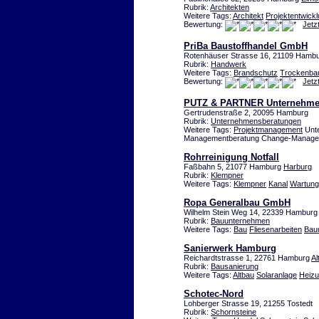
Rubrik:
Architekten
Weitere Tags:
Architekt
Projektentwick
Bewertung:
Jetz
PriBa Baustoffhandel GmbH
Rotenhäuser Strasse 16, 21109 Hambu
Rubrik:
Handwerk
Weitere Tags:
Brandschutz
Trockenba
Bewertung:
Jetz
PUTZ & PARTNER Unternehme
Gertrudenstraße 2, 20095 Hamburg
Rubrik:
Unternehmensberatungen
Weitere Tags:
Projektmanagement
Unte
Managementberatung Change-Manag
Rohrreinigung Notfall
Faßbahn 5, 21077 Hamburg
Harburg
Rubrik:
Klempner
Weitere Tags:
Klempner
Kanal
Wartung
Ropa Generalbau GmbH
Wilhelm Stein Weg 14, 22339 Hamburg
Rubrik:
Bauunternehmen
Weitere Tags:
Bau
Fliesenarbeiten
Bau
Sanierwerk Hamburg
Reichardtstrasse 1, 22761 Hamburg
Al
Rubrik:
Bausanierung
Weitere Tags:
Altbau
Solaranlage
Heiz
Schotec-Nord
Lohberger Strasse 19, 21255 Tostedt
Rubrik:
Schornsteine