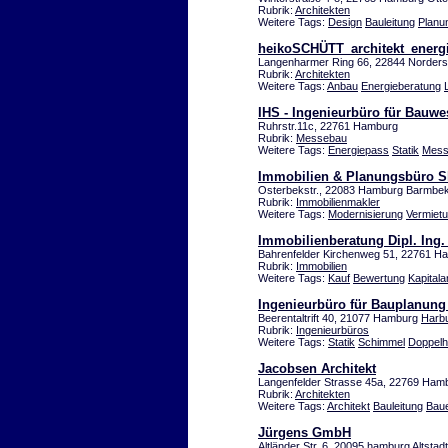
Rubrik:
Architekten
Weitere Tags:
Design
Bauleitung
Planu
heikoSCHÜTT_architekt_energi
Langenharmer Ring 66, 22844 Norders
Rubrik:
Architekten
Weitere Tags:
Anbau
Energieberatung
IHS - Ingenieurbüro für Bauw
Ruhrstr.11c, 22761 Hamburg
Rubrik:
Messebau
Weitere Tags:
Energiepass
Statik
Mess
Immobilien & Planungsbüro
Osterbekstr., 22083 Hamburg Barmbe
Rubrik:
Immobilienmakler
Weitere Tags:
Modernisierung
Vermiet
Immobilienberatung Dipl. Ing
Bahrenfelder Kirchenweg 51, 22761 H
Rubrik:
Immobilien
Weitere Tags:
Kauf
Bewertung
Kapitala
Ingenieurbüro für Bauplanung
Beerentaltrift 40, 21077 Hamburg
Harb
Rubrik:
Ingenieurbüros
Weitere Tags:
Statik
Schimmel
Doppel
Jacobsen Architekt
Langenfelder Strasse 45a, 22769 Ham
Rubrik:
Architekten
Weitere Tags:
Architekt
Bauleitung
Bau
Jürgens GmbH
Altländer Str. 6, 20095 hamburg Altstadt