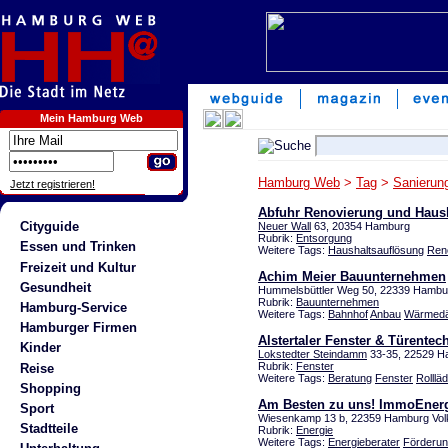
Mein Hamburg Web
Hamburg Web
>
Tag
>
Sanierun
Jetzt registrieren!
Abfuhr Renovierung und Hau
Cityguide
Neuer Wall
63, 20354 Hamburg
Rubrik:
Entsorgung
Essen und Trinken
Weitere Tags:
Haushaltsauflösung
Ren
Freizeit und Kultur
Achim Meier Bauunternehmen
Gesundheit
Hummelsbüttler Weg 50, 22339 Hambu
Rubrik:
Bauunternehmen
Hamburg-Service
Weitere Tags:
Bahnhof
Anbau
Wärmed
Hamburger Firmen
Alstertaler Fenster & Türente
Kinder
Lokstedter Steindamm
33-35, 22529 H
Rubrik:
Fenster
Reise
Weitere Tags:
Beratung
Fenster
Rolllä
Shopping
Am Besten zu uns! ImmoEnerg
Sport
Wiesenkamp 13 b, 22359 Hamburg Vol
Stadtteile
Rubrik:
Energie
Weitere Tags:
Energieberater
Förderu