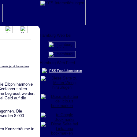
rmonie jetzt bewerten
RSS Feed abonnieren
ie Elbphilharmonie
Seefahrer sollen
ine begrüsst werden.
el Geld auf die
egonnen. Die
n werden 8.000
ren Konzerträume in