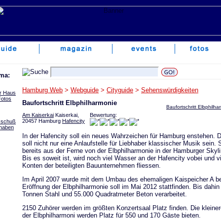
ma:
Hamburg Web
>
Webguide
>
Cityguide
>
Sehenswürdigkeiten
er Haus
Fotos
Baufortschritt Elbphilharmonie
Baufortschritt Elbphilha
Am Kaiserkai
Kaiserkai,
Bewertung:
20457 Hamburg
Hafencity
sschuß
rhaben
In der Hafencity soll ein neues Wahrzeichen für Hamburg enstehen. D
soll nicht nur eine Anlaufstelle für Liebhaber klassischer Musik sein. 
bereits aus der Ferne von der Elbphilharmonie in der Hamburger Skyl
Bis es soweit ist, wird noch viel Wasser an der Hafencity vobei und vi
Konten der beteiligten Bauunternehmen fliessen.
Im April 2007 wurde mit dem Umbau des ehemaligen Kaispeicher A b
Eröffnung der Elbphilharmonie soll im Mai 2012 stattfinden. Bis dahi
Tonnen Stahl und 55.000 Quadratmeter Beton verarbeitet.
2150 Zuhörer werden im größten Konzertsaal Platz finden. Die kleine
der Elbphilharmoni werden Platz für 550 und 170 Gäste bieten.