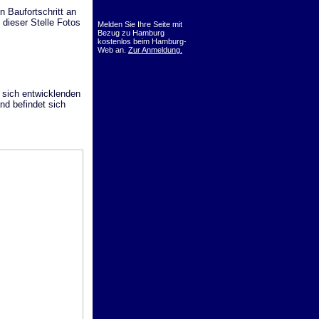
n Baufortschritt an
dieser Stelle Fotos
Melden Sie Ihre Seite mit
Bezug zu Hamburg
kostenlos beim Hamburg-
Web an.
Zur Anmeldung.
 sich entwicklenden
nd befindet sich