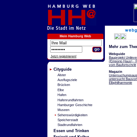
Mein Hamburg Web
Mehr zum The
Webguide
Jetzt registrieren!
Bauprojekt Unilev
(Emporio Haus) - 
vom Baufortschritt
Cityguide
Magazin
Alster
Untersuchungsau
untersucht Bauvo
Ausflugsziele
Elbphilharmonie
Brücken
Elbe
Hafen
Hafenrundfahrten
Hamburger Geschichte
Museen
Sehenswürdigkeiten
Speicherstadt
Stadtrundfahrten
Essen und Trinken
Freizeit und Kultur