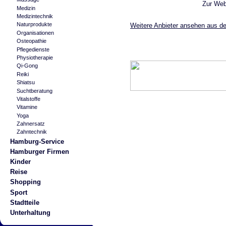
Zur We
Medizin
Medizintechnik
Naturprodukte
Weitere Anbieter ansehen aus de
Organisationen
Osteopathie
Pflegedienste
Physiotherapie
Qi-Gong
Reiki
Shiatsu
Suchtberatung
Vitalstoffe
Vitamine
Yoga
Zahnersatz
Zahntechnik
Hamburg-Service
Hamburger Firmen
Kinder
Reise
Shopping
Sport
Stadtteile
Unterhaltung