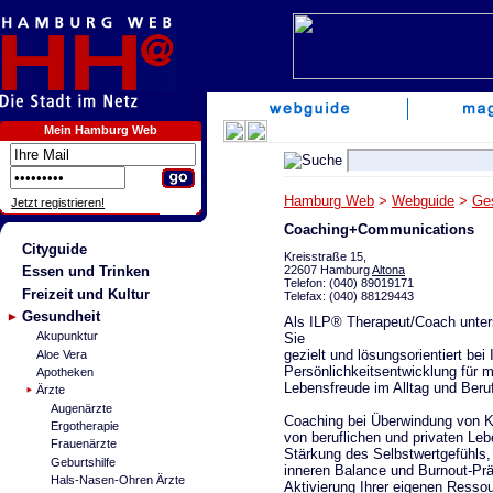
Mein Hamburg Web
Hamburg Web
>
Webguide
>
Ge
Jetzt registrieren!
Coaching+Communications
Cityguide
Kreisstraße 15,
22607 Hamburg
Altona
Essen und Trinken
Telefon: (040) 89019171
Freizeit und Kultur
Telefax: (040) 88129443
Gesundheit
Als ILP® Therapeut/Coach unter
Akupunktur
Sie
gezielt und lösungsorientiert bei 
Aloe Vera
Persönlichkeitsentwicklung für 
Apotheken
Lebensfreude im Alltag und Beru
Ärzte
Augenärzte
Coaching bei Überwindung von K
Ergotherapie
von beruflichen und privaten Leb
Frauenärzte
Stärkung des Selbstwertgefühls,
Geburtshilfe
inneren Balance und Burnout-Prä
Hals-Nasen-Ohren Ärzte
Aktivierung Ihrer eigenen Resso