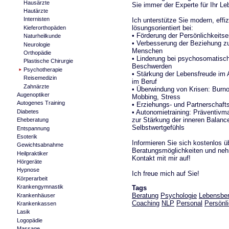
Hausärzte
Sie immer der Experte für Ihr Le
Hautärzte
Internisten
Ich unterstütze Sie modern, effiz
lösungsorientiert bei:
Kieferorthopäden
• Förderung der Persönlichkeits
Naturheilkunde
• Verbesserung der Beziehung z
Neurologie
Menschen
Orthopädie
• Linderung bei psychosomatisc
Plastische Chirurgie
Beschwerden
Psychotherapie
• Stärkung der Lebensfreude im 
Reisemedizin
im Beruf
Zahnärzte
• Überwindung von Krisen: Burno
Augenoptiker
Mobbing, Stress
Autogenes Training
• Erziehungs- und Partnerschaft
• Autonomietraining: Präventiv
Diabetes
zur Stärkung der inneren Balanc
Eheberatung
Selbstwertgefühls
Entspannung
Esoterik
Informieren Sie sich kostenlos 
Gewichtsabnahme
Beratungsmöglichkeiten und ne
Heilpraktiker
Kontakt mit mir auf!
Hörgeräte
Hypnose
Ich freue mich auf Sie!
Körperarbeit
Krankengymnastik
Tags
Beratung
Psychologie
Lebensbe
Krankenhäuser
Coaching
NLP
Personal
Persönl
Krankenkassen
Lasik
Logopädie
Massage