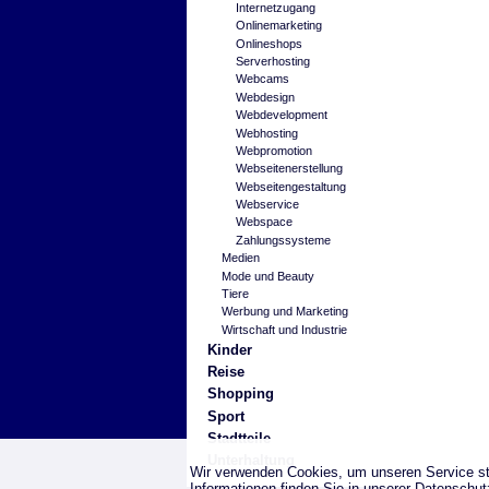
Internetzugang
Onlinemarketing
Onlineshops
Serverhosting
Webcams
Webdesign
Webdevelopment
Webhosting
Webpromotion
Webseitenerstellung
Webseitengestaltung
Webservice
Webspace
Zahlungssysteme
Medien
Mode und Beauty
Tiere
Werbung und Marketing
Wirtschaft und Industrie
Kinder
Reise
Shopping
Sport
Stadtteile
Unterhaltung
Wir verwenden Cookies, um unseren Service st
Informationen finden Sie in unserer
Datenschut