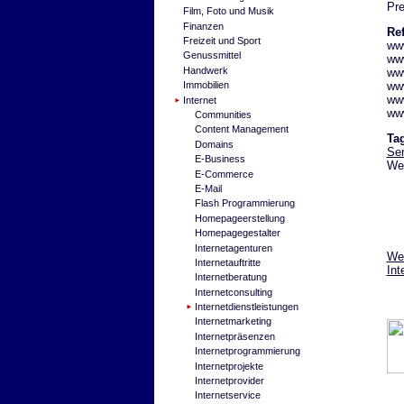
Pre
Film, Foto und Musik
Finanzen
Re
Freizeit und Sport
ww
Genussmittel
ww
Handwerk
www
www
Immobilien
ww
Internet
ww
Communities
Content Management
Ta
Domains
Ser
E-Business
Web
E-Commerce
E-Mail
Flash Programmierung
Homepageerstellung
Homepagegestalter
Internetagenturen
Wei
Internetauftritte
Int
Internetberatung
Internetconsulting
Internetdienstleistungen
Internetmarketing
Internetpräsenzen
Internetprogrammierung
Internetprojekte
Internetprovider
Internetservice