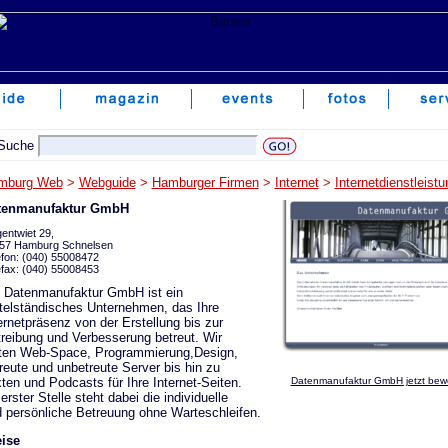
mburg Web
>
Webguide
>
Hamburger Firmen
>
Internet
>
Internetdienstleist
tenmanufaktur GmbH
entwiet 29,
57 Hamburg Schnelsen
efon: (040) 55008472
efax: (040) 55008453
 Datenmanufaktur GmbH ist ein
telständisches Unternehmen, das Ihre
ernetpräsenz von der Erstellung bis zur
reibung und Verbesserung betreut. Wir
ten Web-Space, Programmierung,Design,
reute und unbetreute Server bis hin zu
ten und Podcasts für Ihre Internet-Seiten.
Datenmanufaktur GmbH jetzt bew
erster Stelle steht dabei die individuelle
 persönliche Betreuung ohne Warteschleifen.
ise