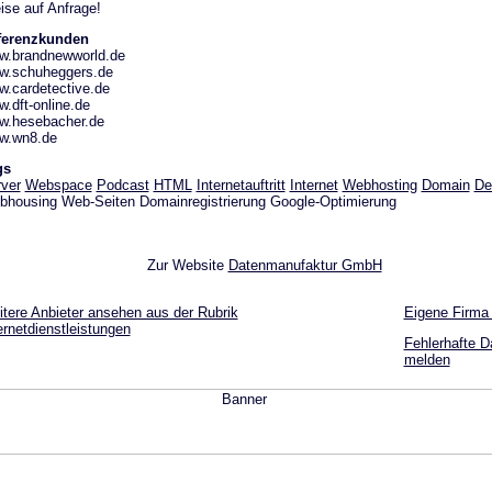
ise auf Anfrage!
ferenzkunden
w.brandnewworld.de
w.schuheggers.de
.cardetective.de
.dft-online.de
w.hesebacher.de
w.wn8.de
gs
ver
Webspace
Podcast
HTML
Internetauftritt
Internet
Webhosting
Domain
De
housing Web-Seiten Domainregistrierung Google-Optimierung
Zur Website
Datenmanufaktur GmbH
tere Anbieter ansehen aus der Rubrik
Eigene Firma
ernetdienstleistungen
Fehlerhafte D
melden