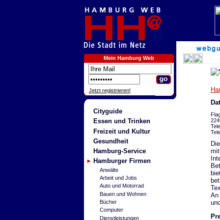
Mein Hamburg Web
Ha
Jetzt registrieren!
Da
Cityguide
Flag
224
Essen und Trinken
Tel
Freizeit und Kultur
Tel
Gesundheit
Die
mit
Hamburg-Service
Int
Hamburger Firmen
Bet
Anwälte
bie
Arbeit und Jobs
bet
Auto und Motorrad
Tex
Bauen und Wohnen
An 
und
Bücher
Computer
Pre
Dienstleistungen