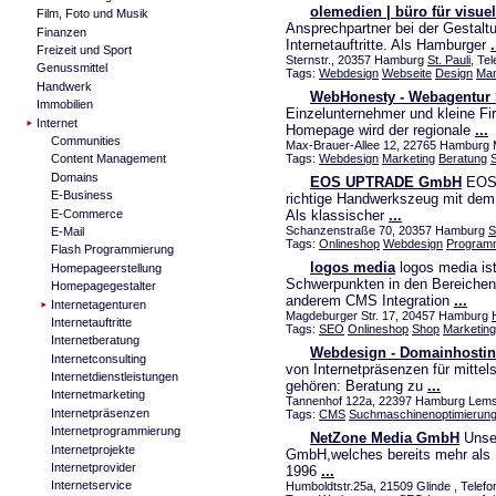
olemedien | büro für visu
Film, Foto und Musik
Ansprechpartner bei der Gestal
Finanzen
Internetauftritte. Als Hamburger
.
Freizeit und Sport
Sternstr., 20357 Hamburg
St. Pauli
, Te
Genussmittel
Tags:
Webdesign
Webseite
Design
Ma
Handwerk
WebHonesty - Webagentur 
Immobilien
Einzelunternehmer und kleine F
Internet
Homepage wird der regionale
...
Communities
Max-Brauer-Allee 12, 22765 Hamburg M
Tags:
Webdesign
Marketing
Beratung
Content Management
Domains
EOS UPTRADE GmbH
EOS 
E-Business
richtige Handwerkszeug mit dem 
E-Commerce
Als klassischer
...
Schanzenstraße 70, 20357 Hamburg
S
E-Mail
Tags:
Onlineshop
Webdesign
Program
Flash Programmierung
logos media
logos media ist
Homepageerstellung
Schwerpunkten in den Bereichen 
Homepagegestalter
anderem CMS Integration
...
Internetagenturen
Magdeburger Str. 17, 20457 Hamburg
Internetauftritte
Tags:
SEO
Onlineshop
Shop
Marketing
Internetberatung
Webdesign - Domainhostin
Internetconsulting
von Internetpräsenzen für mitte
Internetdienstleistungen
gehören: Beratung zu
...
Internetmarketing
Tannenhof 122a, 22397 Hamburg Lemsah
Internetpräsenzen
Tags:
CMS
Suchmaschinenoptimierun
Internetprogrammierung
NetZone Media GmbH
Unser
Internetprojekte
GmbH,welches bereits mehr als 15
Internetprovider
1996
...
Internetservice
Humboldtstr.25a, 21509 Glinde , Telef