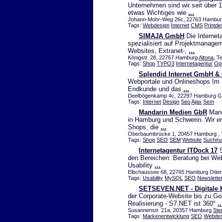
Unternehmen sind wir seit über 
etwas Wichtiges wie
...
Johann-Mohr-Weg 26c, 22763 Hamburg
Tags:
Webdesign
Internet
CMS
Printde
SIMAJA GmbH
Die Internet
spezialisiert auf Projektmanag
Websites, Extranet-,
...
Königstr. 28, 22767 Hamburg
Altona
, T
Tags:
Shop
TYPO3
Internetagentur
Op
Splendid Internet GmbH &
Webportale und Onlineshops Im F
Endkunde und das
...
Deelbögenkamp 4c, 22297 Hamburg Gro
Tags:
Internet
Design
Seo
Ajax
Sem
Mandarin Medien GbR
Manda
in Hamburg und Schwerin. Wir en
Shops, die
...
Oberbaumbrücke 1, 20457 Hamburg , Te
Tags:
Shop
SEO
SEM
Website
Suchma
Internetagentur ITDock 17
S
den Bereichen: Beratung bei Web
Usability
...
Elbchaussee 68, 22765 Hamburg Otten
Tags:
Usability
MySQL
SEO
Newslette
SETSEVEN.NET - Digitale
der Corporate-Website bis zu G
Realisierung - S7.NET ist 360°
..
Susannenstr. 21a, 20357 Hamburg
Ste
Tags:
Markenentwicklung
SEO
Webdes