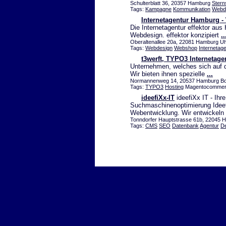
Schulterblatt 36, 20357 Hamburg
Ster
Tags:
Kampagne
Kommunikation
Webd
Internetagentur Hamburg 
Die Internetagentur effektor aus 
Webdesign. effektor konzipiert
..
Oberaltenallee 20a, 22081 Hamburg Uh
Tags:
Webdesign
Webshop
Internetag
t3werft, TYPO3 Internetag
Unternehmen, welches sich auf 
Wir bieten ihnen spezielle
...
Normannenweg 14, 20537 Hamburg Bo
Tags:
TYPO3
Hosting
Magentocommer
ideefiXx-IT
ideefiXx IT - Ihr
Suchmaschinenoptimierung Ideefi
Webentwicklung. Wir entwickeln 
Tonndorfer Hauptstrasse 61b, 22045 H
Tags:
CMS
SEO
Datenbank
Agentur
D