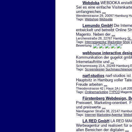
Webdoka
WEBDOKA erstellt f
Sei es eine einfache Visitenkart
umfangreiches
...
Wendenstrasse 29, 20097 Hamburg Ha
Tags:
Webshop
Webseite
Lemundo GmbH
Die Intern
entwickelt und betreibt Online 
Magento. Neben der
...
Lerchenstraße 28, 22767 Hamburg
St.
Tags:
Internetagentur
Marketing
Shop
Bewertung:
webhouse interactive desi
Kommunikation der gugelot gmbh
Internetauftritte und
...
Schrammsweg 15 A, 20249 Hamburg Epp
Tags:
Screendesign
Suchmaschinenopt
narf-studios
narf-studios ist
Hauptsitz in Hamburg voller Tat
Freude arbeiten
...
Theodorstrasse 42 | Haus 2A | Loft 20
Tags:
Onlinemarketing
TYPO3
Magento
Fürstenberg Webdesign, B
Preiswert, Marketing-orientiert. 
und preiswerte
...
Nienhagener Straße 38, 22147 Hambur
Tags:
Internet
Marketing
Agentur
Webd
LA RED GmbH
LA RED MAC
Werbeagentur und realisiert für 
allen Bereichen der digitalen
...