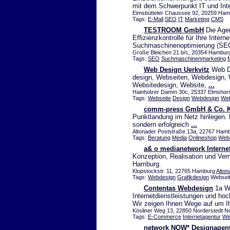
mit dem Schwerpunkt IT und Int
Eimsbütteler Chaussee 92, 20259 Ha
Tags:
E-Mail
SEO
IT
Marketing
CMS
TESTROOM GmbH
Die Agen
Effizienzkontrolle für Ihre Inte
Suchmaschinenoptimierung (SE
Große Bleichen 21 b/c, 20354 Hamburg 
Tags:
SEO
Suchmaschinenmarketing
Web Design Uerkvitz
Web De
design, Webseiten, Webdesign, 
Websitedesign, Website,
...
Hainholzer Damm 30c, 25337 Elmshor
Tags:
Webseite
Design
Webdesign
Web
comm-press GmbH & Co. 
Punktlandung im Netz hinlegen. D
sondern erfolgreich
...
Altonader Poststraße 13a, 22767 Hambu
Tags:
Beratung
Media
Onlineshop
Web
a& o medianetwork Interne
Konzeption, Realisation und Ve
Hamburg.
Klopstockstr. 11, 22765 Hamburg
Alton
Tags:
Webdesign
Grafikdesign
Webseit
Contentas Webdesign
1a We
Internetdienstleistungen und 
Wir zeigen Ihnen Wege auf um I
Kösliner Weg 13, 22850 Norderstedt No
Tags:
E-Commerce
Internetagentur
We
network NOW* Designagen