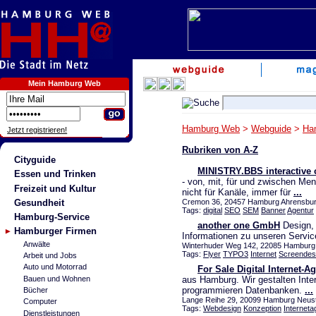
Mein Hamburg Web
Hamburg Web
>
Webguide
>
Ha
Jetzt registrieren!
Rubriken von A-Z
Cityguide
MINISTRY.BBS interactiv
Essen und Trinken
- von, mit, für und zwischen M
Freizeit und Kultur
nicht für Kanäle, immer für
...
Gesundheit
Cremon 36, 20457 Hamburg Ahrensburg
Tags:
digital
SEO
SEM
Banner
Agentur
Hamburg-Service
another one GmbH
Design, 
Hamburger Firmen
Informationen zu unseren Servic
Anwälte
Winterhuder Weg 142, 22085 Hamburg U
Tags:
Flyer
TYPO3
Internet
Screendes
Arbeit und Jobs
Auto und Motorrad
For Sale Digital Internet-
Bauen und Wohnen
aus Hamburg. Wir gestalten Inter
programmieren Datenbanken.
...
Bücher
Lange Reihe 29, 20099 Hamburg Neusta
Computer
Tags:
Webdesign
Konzeption
Interneta
Dienstleistungen