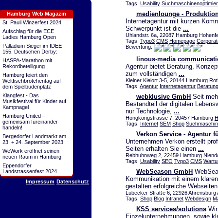
Tags:
Usability
Suchmaschinenoptimie
medienlounge - Produktion
Hamburg Web Magazin
Internetagentur mit kurzen Kom
St. Pauli Winzerfest 2024
Schwerpunkt ist die
...
Aufschlag für die ECE
Uhlandstr. 6a, 22087 Hamburg Hohenfe
Ladies Hamburg Open
Tags:
Typo3
CMS
Homepage
Corporat
Palladium Sieger im IDEE
Bewertung:
155. Deutschen Derby:
linous-media communicati
HASPA-Marathon mit
Agentur bietet Beratung, Konzep
Rekordbeteiligung
zum vollständigen
...
Hamburg feiert den
Kleiner Kielort 3-5, 20144 Hamburg R
Weltfischbrötchentag auf
Tags:
Agentur
Internetagentur
Beratun
dem Spielbudenplatz
Klangfest - Das
webklusive GmbH
Seit meh
Musikfestival für Kinder auf
Bestandteil der digitalen Lebens
Kampnagel
nur Technologie,
...
Hamburg United –
Hongkongstrasse 7, 20457 Hamburg
H
gemeinsam füreinander
Tags:
Internet
SEM
Shop
Suchmaschin
handeln!
Verkon Service - Agentur 
Bergedorfer Landmarkt am
Unternehmen Verkon erstellt prof
23. + 24. September 2023
Seiten erhalten Sie einen
...
WeWork eröffnet seinen
Rebhuhnweg 2, 22459 Hamburg Niendor
neuen Raum in Hamburg
Tags:
Usability
SEO
Typo3
CMS
Wartu
Eppendorfer
WebSeason GmbH
WebSeaso
Landstrassenfest 2024
Kommunikation mit einem klaren 
Impressum
Datenschutz
gestalten erfolgreiche Webseite
Lübecker Straße 6, 22926 Ahrensburg 
Tags:
Shop
Blog
Intranet
Webdesign
Ma
KSS services/solutions
Wir
Einzelunternehmungen, sowie kl