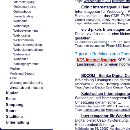
Tags:
Werbeagentur
SEO
Internetauftri
Internetzugang
Exinit Internetagentur Ha
Onlinemarketing
Internetagentur für Webdesign, 
Onlineshops
Spezialgebiet ist das CMS TYP
Serverhosting
Corneliusstraße 9, 22607 Hamburg Gro
Webcams
Tags:
Webagentur
Webdesign
Program
Webdesign
vivid-pixels Internetagen
Webdevelopment
Detail. vivid-pixels ist eine klei
Webhosting
gestalten
...
Webpromotion
Eißendorfer Grenzweg 18, 21077 Hambu
Webseitenerstellung
Tags:
Internetagentur
Pflege
SEO
Inter
Webseitengestaltung
Tipp
der Redaktion zum The
Webservice
Webspace
KCS Internetlösungen
KCS, Int
Zahlungssysteme
Leistungen, die für einen hochwe
Medien
Mode und Beauty
BDCOM - Bethke Digital C
Tiere
Advertising Lösungen und daten
Werbung und Marketing
Stahltwiete 20, 22761 Hamburg Bahrenf
Tags:
Agentur
Design
Crm
Kreation
We
Wirtschaft und Industrie
Kinder
Kabelwelten Internetagentu
Webdesign und Homepageerstellu
Reise
Umsetzung dynamischer
...
Shopping
Hoheluftchaussee 52, 20253 Hamburg H
Tags:
Internetagentur
Homepageerstel
Sport
Internetagentur für Webdes
Stadtteile
Digital bietet Usability-Beratu
Unterhaltung
Benutzeroberflächen
...
Mühlendamm 55, 22087 Hamburg Hohenf