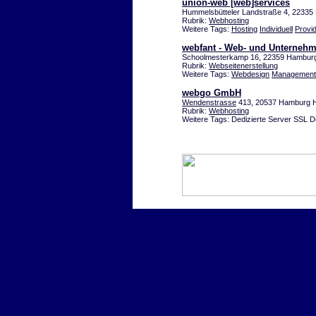
union-web [web]services
Hummelsbütteler Landstraße 4, 22335 
Rubrik:
Webhosting
Weitere Tags:
Hosting
Individuell
Provi
webfant - Web- und Unterneh
Schoolmesterkamp 16, 22359 Hambur
Rubrik:
Webseitenerstellung
Weitere Tags:
Webdesign
Management
webgo GmbH
Wendenstrasse
413, 20537 Hamburg
Rubrik:
Webhosting
Weitere Tags: Dedizierte Server SSL D