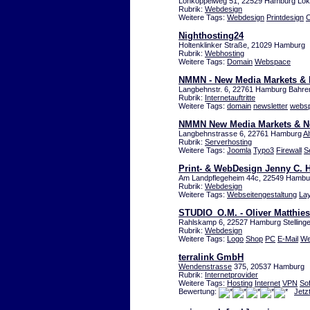
Lohkoppelweg 51, 22529 Hamburg Lok
Rubrik:
Webdesign
Weitere Tags:
Webdesign
Printdesign
C
Nighthosting24
Holtenklinker Straße, 21029 Hamburg
Rubrik:
Webhosting
Weitere Tags:
Domain
Webspace
NMMN - New Media Markets &
Langbehnstr. 6, 22761 Hamburg Bahren
Rubrik:
Internetauftritte
Weitere Tags:
domain
newsletter
webs
NMMN New Media Markets & 
Langbehnstrasse 6, 22761 Hamburg
Al
Rubrik:
Serverhosting
Weitere Tags:
Joomla
Typo3
Firewall
S
Print- & WebDesign Jenny C. H
Am Landpflegeheim 44c, 22549 Hambu
Rubrik:
Webdesign
Weitere Tags:
Webseitengestaltung
La
STUDIO_O.M. - Oliver Matthie
Rahlskamp 6, 22527 Hamburg Stelling
Rubrik:
Webdesign
Weitere Tags:
Logo
Shop
PC
E-Mail
We
terralink GmbH
Wendenstrasse
375, 20537 Hamburg
Rubrik:
Internetprovider
Weitere Tags:
Hosting
Internet
VPN
So
Bewertung:
Jetz