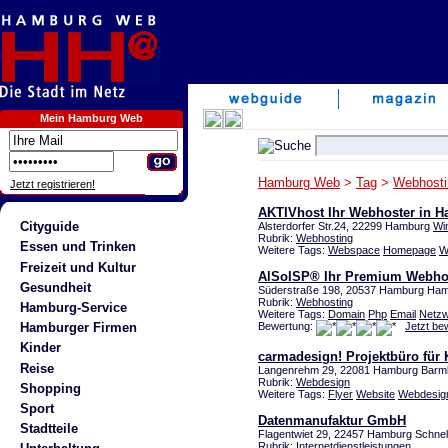
Mein Hamburg Web
Hamburg Web
>
Tag
>
Webhosti
Jetzt registrieren!
AKTIVhost Ihr Webhoster in 
Cityguide
Alsterdorfer Str.24, 22299 Hamburg
Wi
Rubrik:
Webhosting
Essen und Trinken
Weitere Tags:
Webspace
Homepage
W
Freizeit und Kultur
AlSoISP® Ihr Premium Webho
Gesundheit
Süderstraße 198, 20537 Hamburg Ha
Rubrik:
Webhosting
Hamburg-Service
Weitere Tags:
Domain
Php
Email
Netz
Bewertung:
Jetzt be
Hamburger Firmen
Kinder
carmadesign! Projektbüro fü
Reise
Langenrehm 29, 22081 Hamburg Barm
Rubrik:
Webdesign
Shopping
Weitere Tags:
Flyer
Website
Webdesig
Sport
Datenmanufaktur GmbH
Stadtteile
Flagentwiet 29, 22457 Hamburg Schne
Rubrik:
Internetdienstleistungen