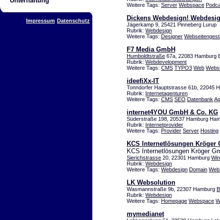
Unterhaltung
Weitere Tags:
Server
Webspace
Podca
Dickens Webdesign! Webdesign
Impressum
Datenschutz
Jägerkamp 9, 25421 Pinneberg Lurup
Rubrik:
Webdesign
Weitere Tags:
Designer
Webseitengest
F7 Media GmbH
Humboldtstraße
67a, 22083 Hamburg 
Rubrik:
Webdevelopment
Weitere Tags:
CMS
TYPO3
Web
Websi
ideefiXx-IT
Tonndorfer Hauptstrasse 61b, 22045 
Rubrik:
Internetagenturen
Weitere Tags:
CMS
SEO
Datenbank
Ag
internet4YOU GmbH & Co. KG
Süderstraße 198, 20537 Hamburg Ha
Rubrik:
Internetprovider
Weitere Tags:
Provider
Server
Hosting
KCS Internetlösungen Kröger
KCS Internetlösungen Kröger 
Sierichstrasse
20, 22301 Hamburg
Win
Rubrik:
Webdesign
Weitere Tags:
Webdesign
Domain
Web
LK Websolution
Wasmannstraße 9b, 22307 Hamburg
B
Rubrik:
Webdesign
Weitere Tags:
Homepage
Webspace
W
mymedianet