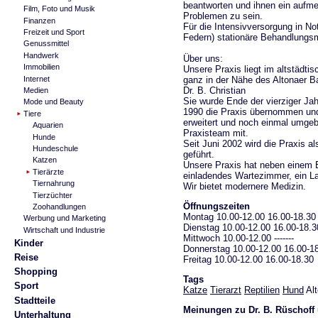
beantworten und ihnen ein aufme
Film, Foto und Musik
Problemen zu sein.
Finanzen
Für die Intensivversorgung in Not
Freizeit und Sport
Federn) stationäre Behandlungs
Genussmittel
Handwerk
Über uns:
Immobilien
Unsere Praxis liegt im altstädti
ganz in der Nähe des Altonaer B
Internet
Dr. B. Christian
Medien
Sie wurde Ende der vierziger Jah
Mode und Beauty
1990 die Praxis übernommen und 
Tiere
erweitert und noch einmal umgebau
Aquarien
Praxisteam mit.
Hunde
Seit Juni 2002 wird die Praxis a
Hundeschule
geführt.
Katzen
Unsere Praxis hat neben einem
Tierärzte
einladendes Wartezimmer, ein La
Tiernahrung
Wir bietet modernere Medizin.
Tierzüchter
Öffnungszeiten
Zoohandlungen
Montag 10.00-12.00 16.00-18.30
Werbung und Marketing
Dienstag 10.00-12.00 16.00-18.3
Wirtschaft und Industrie
Mittwoch 10.00-12.00 -------
Kinder
Donnerstag 10.00-12.00 16.00-1
Reise
Freitag 10.00-12.00 16.00-18.30
Shopping
Tags
Sport
Katze
Tierarzt
Reptilien
Hund
Alt
Stadtteile
Meinungen zu Dr. B. Rüschoff u
Unterhaltung