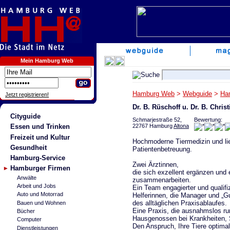
Mein Hamburg Web
Hamburg Web
>
Webguide
>
Ha
Jetzt registrieren!
Dr. B. Rüschoff u. Dr. B. Christ
Cityguide
Schmarjestraße 52,
Bewertung:
22767 Hamburg
Altona
Essen und Trinken
Freizeit und Kultur
Hochmoderne Tiermedizin und li
Gesundheit
Patientenbetreuung.
Hamburg-Service
Zwei Ärztinnen,
Hamburger Firmen
die sich exzellent ergänzen und e
Anwälte
zusammenarbeiten.
Arbeit und Jobs
Ein Team engagierter und qualifiz
Auto und Motorrad
Helferinnen, die Manager und „G
des alltäglichen Praxisablaufes.
Bauen und Wohnen
Eine Praxis, die ausnahmslos run
Bücher
Hausgenossen bei Krankheiten, 
Computer
Den Anspruch, Ihre Tiere optimal
Dienstleistungen