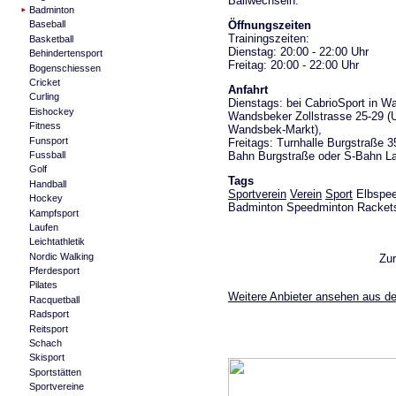
Ballwechseln.
Badminton
Öffnungszeiten
Baseball
Trainingszeiten:
Basketball
Dienstag: 20:00 - 22:00 Uhr
Behindertensport
Freitag: 20:00 - 22:00 Uhr
Bogenschiessen
Cricket
Anfahrt
Curling
Dienstags: bei CabrioSport in W
Eishockey
Wandsbeker Zollstrasse 25-29 (
Fitness
Wandsbek-Markt),
Funsport
Freitags: Turnhalle Burgstraße 3
Bahn Burgstraße oder S-Bahn L
Fussball
Golf
Tags
Handball
Sportverein
Verein
Sport
Elbspee
Hockey
Badminton Speedminton Rackets
Kampfsport
Laufen
Leichtathletik
Nordic Walking
Zu
Pferdesport
Pilates
Weitere Anbieter ansehen aus d
Racquetball
Radsport
Reitsport
Schach
Skisport
Sportstätten
Sportvereine