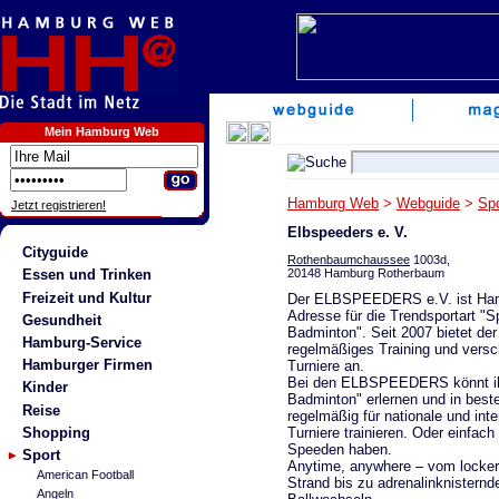
Mein Hamburg Web
Hamburg Web
>
Webguide
>
Spo
Jetzt registrieren!
Elbspeeders e. V.
Cityguide
Rothenbaumchaussee
1003d,
20148 Hamburg Rotherbaum
Essen und Trinken
Freizeit und Kultur
Der ELBSPEEDERS e.V. ist Ham
Adresse für die Trendsportart "
Gesundheit
Badminton". Seit 2007 bietet der
Hamburg-Service
regelmäßiges Training und vers
Hamburger Firmen
Turniere an.
Bei den ELBSPEEDERS könnt i
Kinder
Badminton" erlernen und in beste
Reise
regelmäßig für nationale und inte
Turniere trainieren. Oder einfac
Shopping
Speeden haben.
Sport
Anytime, anywhere – vom locker
American Football
Strand bis zu adrenalinknisternd
Angeln